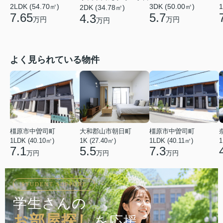
2LDK (54.70㎡)
1
3DK (50.00㎡)
2DK (34.78㎡)
7.65
5.7
4.3
万円
万円
万円
よく見られている物件
橿原市中曽司町
大和郡山市朝日町
橿原市中曽司町
1LDK (40.10㎡)
1K (27.40㎡)
1LDK (40.11㎡)
1
7.1
5.5
7.3
万円
万円
万円
STUDENT SUPPORT
学生さんの
お部屋探し
を応援