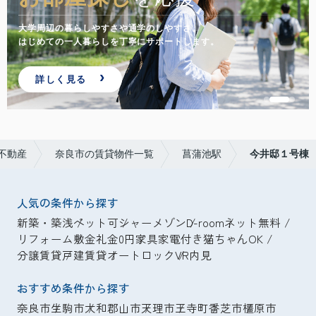
大学周辺の暮らしやすさや通学のしやすさ。
はじめての一人暮らしを丁寧にサポートします。
詳しく見る
不動産
奈良市の賃貸物件一覧
菖蒲池駅
今井邸１号棟
人気の条件から探す
新築・築浅
ペット可
シャーメゾン
D-room
ネット無料
リフォーム
敷金礼金0円
家具家電付き
猫ちゃんOK
分譲賃貸
戸建賃貸
オートロック
VR内見
おすすめ条件から探す
奈良市
生駒市
大和郡山市
天理市
王寺町
香芝市
橿原市