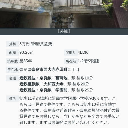
【外観】
8万円 管理/共益費 -
賃料
90.26㎡
4LDK
面積
間取り
築35年
1-2階/2階建
築年数
所在階
奈良県
奈良市
西大寺赤田町
２丁目
所在地
近鉄難波・奈良線
「
菖蒲池
」駅 徒歩10分
交通
近鉄橿原線
「
大和西大寺
」駅 徒歩20分
近鉄難波・奈良線
「
学園前
」駅 徒歩25分
徒歩11分の場所に近畿大学附属小学校があります。こ
備考
ちらは一戸建て物件です。こちらは徒歩10分に立地す
る物件です。奈良市や近鉄難波・奈良線菖蒲池付近の賃
貸戸建てをお探しなら、当社があなたを全力でお手伝い
致します。まずはお気軽にお問い合わせください。