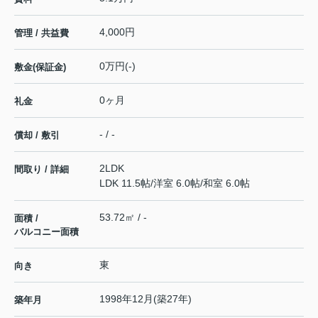
4,000円
管理 / 共益費
0万円(-)
敷金(保証金)
0ヶ月
礼金
- / -
償却 / 敷引
2LDK
間取り / 詳細
LDK 11.5帖
/
洋室 6.0帖
/
和室 6.0帖
53.72㎡ / -
面積 /
バルコニー面積
東
向き
1998年12月(築27年)
築年月