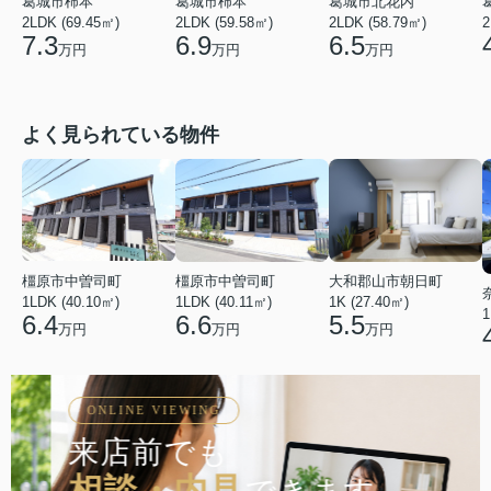
葛城市柿本
葛城市柿本
葛城市北花内
2LDK (69.45㎡)
2
2LDK (59.58㎡)
2LDK (58.79㎡)
7.3
6.9
6.5
万円
万円
万円
よく見られている物件
橿原市中曽司町
橿原市中曽司町
大和郡山市朝日町
1LDK (40.10㎡)
1LDK (40.11㎡)
1K (27.40㎡)
1
6.4
6.6
5.5
万円
万円
万円
ONLINE VIEWING
来店前でも
相談・内見