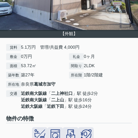
【外観】
5.1万円 管理/共益費 4,000円
賃料
0万円
0ヶ月
敷金
礼金
53.72㎡
2LDK
面積
間取り
築27年
1階/2階建
築年数
所在階
奈良県
葛城市
加守
所在地
近鉄南大阪線
「
二上神社口
」駅 徒歩2分
交通
近鉄南大阪線
「
二上山
」駅 徒歩16分
近鉄大阪線
「
近鉄下田
」駅 徒歩24分
物件の特徴