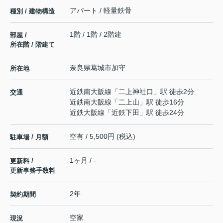
アパート / 軽量鉄骨
種別 / 建物構造
1階 / 1階 / 2階建
部屋 /
所在階 / 階建て
奈良県
葛城市
加守
所在地
近鉄南大阪線
「
二上神社口
」駅 徒歩2分
交通
近鉄南大阪線
「
二上山
」駅 徒歩16分
近鉄大阪線
「
近鉄下田
」駅 徒歩24分
空有 / 5,500円 (税込)
駐車場 / 月額
1ヶ月 / -
更新料 /
更新事務手数料
2年
契約期間
空家
現況