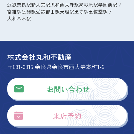
近鉄奈良駅
新大宮駅
大和西大寺駅
高の原駅
学園前駅
富雄駅
生駒駅
近鉄郡山駅
天理駅
王寺駅
五位堂駅
大和八木駅
株式会社丸和不動産
〒631-0816 奈良県奈良市西大寺本町1-6
お問い合わせ
来店予約