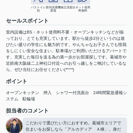
バストイレ
室内洗濯機
独立洗面台
ネット使用
別
置場
料無料
セールスポイント
室内設備はBS・ネット使用料不要・オープンキッチンなどが揃
っており、とても充実しています。駅から徒歩2分というのは遊
びたい盛りの学生にも魅力的です。やんちゃなお子さんでも怪我
をしにくい安全な住まい。駐車場がご利用いただけるアパートで
す。充実した毎日を送る為の第一歩がお部屋探しです。葛城市や
近鉄南大阪線二上神社口付近へのお引っ越しをご検討しているな
ら、ぜひ当社にお任せください(*^^*)
ポイント
オープンキッチン
押入
シャワー付洗面台
24時間緊急通報シ
ステム
駐輪場
担当者のコメント
こだわりで選びたい方におすすめ。葛城市エリアで
住まいをお探しなら「アルカディア Ａ棟」。身だ