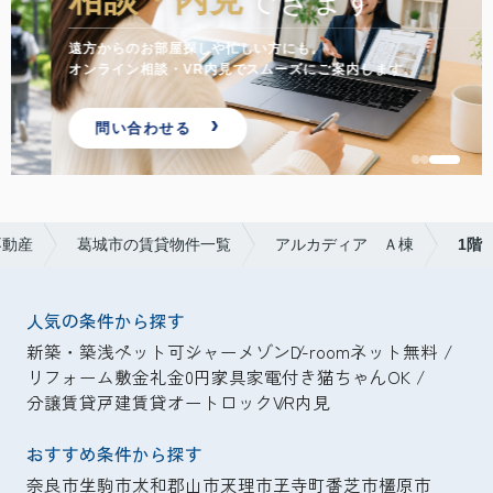
できます
遠方からのお部屋探しや忙しい方にも。
オンライン相談・VR内見でスムーズにご案内します。
問い合わせる
不動産
葛城市の賃貸物件一覧
アルカディア Ａ棟
1階
人気の条件から探す
新築・築浅
ペット可
シャーメゾン
D-room
ネット無料
リフォーム
敷金礼金0円
家具家電付き
猫ちゃんOK
分譲賃貸
戸建賃貸
オートロック
VR内見
おすすめ条件から探す
奈良市
生駒市
大和郡山市
天理市
王寺町
香芝市
橿原市