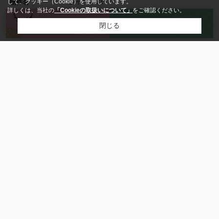
シャルム21
して、クッキー（Cookie）を使用しています。
物件名
詳しくは、当社の
「Cookieの取扱いについて」
をご確認ください。
来店予約
お問い合わせ
3.9万円
閉じる
賃料
-
管理 / 共益費
0ヶ月(-)
敷金(保証金)
0ヶ月
礼金
- / -
償却 / 敷引
3DK
間取り / 詳細
和室 6.0帖
/
和室 4.5帖
/
洋室 6.0帖
/
DK 6.0帖
50.34㎡ / -
面積 /
バルコニー面積
東
向き