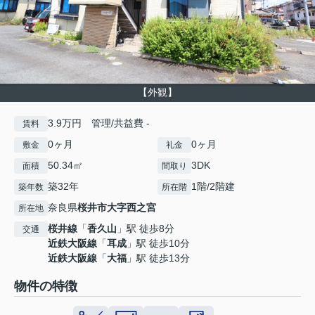
【外観】
3.9万円 管理/共益費 -
賃料
0ヶ月
0ヶ月
敷金
礼金
50.34㎡
3DK
面積
間取り
築32年
1階/2階建
築年数
所在階
奈良県
桜井市
大字西之宮
所在地
桜井線
「
香久山
」駅 徒歩8分
交通
近鉄大阪線
「
耳成
」駅 徒歩10分
近鉄大阪線
「
大福
」駅 徒歩13分
物件の特徴