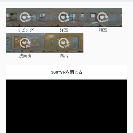
リビング
洋室
和室
洗面所
風呂
360°VRを閉じる