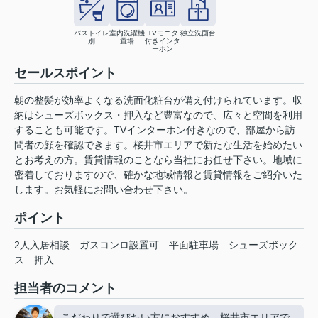
バストイレ
室内洗濯機
TVモニタ
独立洗面台
別
置場
付きインタ
ーホン
セールスポイント
朝の整髪が効率よくなる洗面化粧台が備え付けられています。収
納はシューズボックス・押入など豊富なので、広々と空間を利用
することも可能です。TVインターホン付きなので、部屋から訪
問者の顔を確認できます。桜井市エリアで新たな生活を始めたい
とお考えの方。賃貸情報のことなら当社にお任せ下さい。地域に
密着しておりますので、確かな地域情報と賃貸情報をご紹介いた
します。お気軽にお問い合わせ下さい。
ポイント
2人入居相談
ガスコンロ設置可
平面駐車場
シューズボック
ス
押入
担当者のコメント
こだわりで選びたい方におすすめ。桜井市エリアで