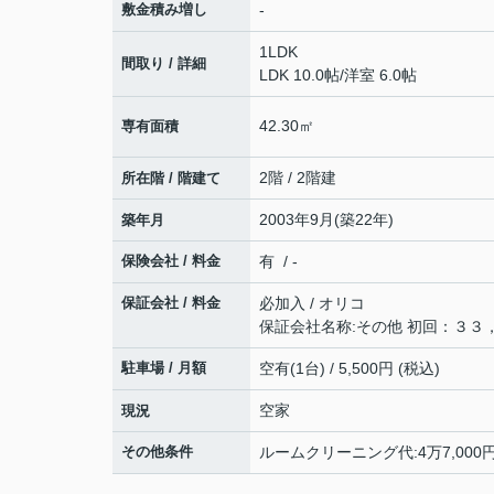
敷金積み増し
-
1LDK
間取り / 詳細
LDK 10.0帖
/
洋室 6.0帖
42.30㎡
専有面積
2階 / 2階建
所在階 / 階建て
2003年9月(築22年)
築年月
保険会社 / 料金
有 / -
保証会社 / 料金
必加入 / オリコ
保証会社名称:その他 初回：３
駐車場 / 月額
空有(1台) / 5,500円 (税込)
空家
現況
その他条件
ルームクリーニング代:4万7,000円