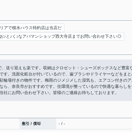
リアで積水ハウス特約店は当店だ
お♪と♪く♪なアパマンショップ西大寺店までお問い合わせ下さい◎
で、送り迎えも楽です。収納はクロゼット・シューズボックスなど豊富
です。洗面化粧台が付いているので、歯ブラシやドライヤーなどをまと
駐輪場付きの物件です。梅雨のジメジメした湿気も、エアコン付きのア
なら、奈良市がおすすめです。住環境が整っているので快適な暮らしを
当社にお問い合わせ下さい。皆様のご連絡お待ちしております。
- / -
敷引 / 償却