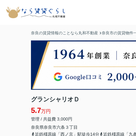
奈良の賃貸情報のことなら丸和不動産
奈良市の賃貸物件
グランシャリオＤ
5.7
万円
管理 / 共益費 3,000円
奈良県
奈良市
六条
３丁目
近鉄橿原線「西ノ京」駅徒歩14分
近鉄橿原線「九条