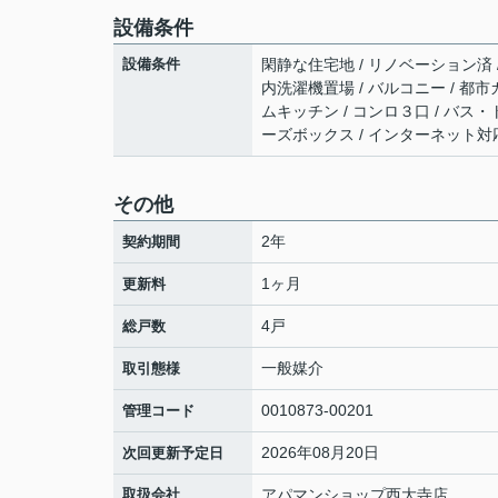
設備条件
設備条件
閑静な住宅地 / リノベーション済 /
内洗濯機置場 / バルコニー / 都市ガ
ムキッチン / コンロ３口 / バス・ト
ーズボックス / インターネット対応
その他
2年
契約期間
1ヶ月
更新料
4戸
総戸数
一般媒介
取引態様
0010873-00201
管理コード
2026年08月20日
次回更新予定日
取扱会社
アパマンショップ西大寺店