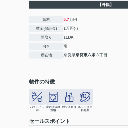
【外観】
5.7
万円
賃料
1万円(-)
敷金(保証金)
1LDK
間取り
南
向き
奈良県
奈良市
六条
３丁目
所在地
物件の特徴
バストイレ
室内洗濯機
独立洗面台
ネット使用
別
置場
料無料
セールスポイント