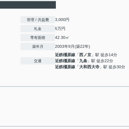
3,000円
管理 / 共益費
5万円
礼金
42.30㎡
専有面積
2003年9月(築22年)
築年月
近鉄橿原線
「
西ノ京
」駅 徒歩14分
近鉄橿原線
「
九条
」駅 徒歩22分
交通
近鉄橿原線
「
大和西大寺
」駅 徒歩30分