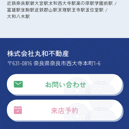
近鉄奈良駅
新大宮駅
大和西大寺駅
高の原駅
学園前駅
富雄駅
生駒駅
近鉄郡山駅
天理駅
王寺駅
五位堂駅
大和八木駅
株式会社丸和不動産
〒631-0816 奈良県奈良市西大寺本町1-6
お問い合わせ
来店予約