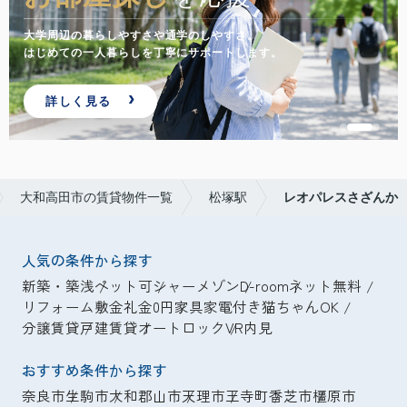
大学周辺の暮らしやすさや通学のしやすさ。
はじめての一人暮らしを丁寧にサポートします。
詳しく見る
大和高田市の賃貸物件一覧
松塚駅
レオパレスさざんか
人気の条件から探す
新築・築浅
ペット可
シャーメゾン
D-room
ネット無料
リフォーム
敷金礼金0円
家具家電付き
猫ちゃんOK
分譲賃貸
戸建賃貸
オートロック
VR内見
おすすめ条件から探す
奈良市
生駒市
大和郡山市
天理市
王寺町
香芝市
橿原市