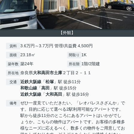
【外観】
3.6万円～3.7万円 管理/共益費 4,500円
賃料
23.18㎡
1K
面積
間取り
築24年
1階/2階建
築年数
所在階
奈良県
大和高田市
土庫
２丁目２－１１
所在地
近鉄大阪線
「
松塚
」駅 徒歩11分
交通
和歌山線
「
高田
」駅 徒歩15分
近鉄大阪線
「
大和高田
」駅 徒歩16分
ぜひ一度見ていただきたい、「レオパレスさざんか」で
備考
す。目的に応じて選べる2駅利用可能なアパートです。
駅から徒歩11分のところにあるアパートはいかがでし
ょうか。こちらの物件はアパートです。お客様の多種多
様なニーズに応えるべく、数多くの物件をご用意してお