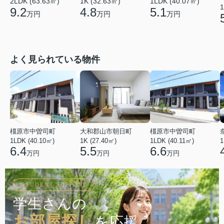
1K (32.63㎡)
1LDK (40.07㎡)
2LDK (63.63㎡)
1
4.8
5.1
9.2
万円
万円
万円
よく見られている物件
橿原市中曽司町
大和郡山市朝日町
橿原市中曽司町
1LDK (40.10㎡)
1K (27.40㎡)
1LDK (40.11㎡)
1
6.4
5.5
6.6
万円
万円
万円
STUDENT SUPPORT
学生さんの
お部屋探し
を応援