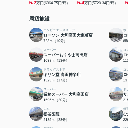
5.2
5.4
5
万円(6364.75円/坪)
万円(5720.34円/坪)
周辺施設
コンビニエンスストア
ホ
ローソン 大和高田大東町店
コ
728ｍ（10分）
8
スーパー
コ
スーパーおくやま高田店
ロ
1038ｍ（13分）
1
ドラッグストア
コ
キリン堂 高田神楽店
ロ
1323ｍ（17分）
1
スーパー
ド
業務スーパー 大和高田店
サ
1595ｍ（20分）
2
内科
保
松谷医院
ひ
2185ｍ（28分）
2