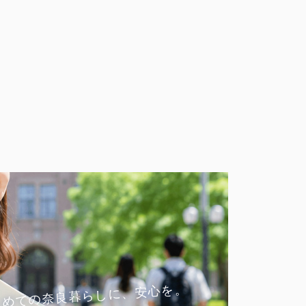
ONLINE
来
遠方からの
じめての奈良暮らしに、安心を。
オンライン相