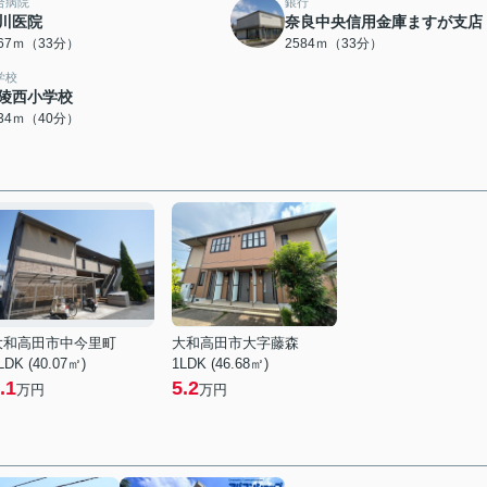
合病院
銀行
川医院
奈良中央信用金庫ますが支店
567ｍ（33分）
2584ｍ（33分）
学校
陵西小学校
134ｍ（40分）
大和高田市中今里町
大和高田市大字藤森
LDK (40.07㎡)
1LDK (46.68㎡)
.1
5.2
万円
万円