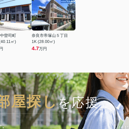
中曽司町
奈良市帝塚山５丁目
(40.11㎡)
1K (28.00㎡)
4.7
円
万円
部屋探し
を応援
は
す。