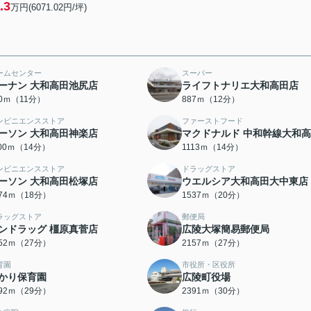
.3
万円(6071.02円/坪)
ームセンター
スーパー
ーナン 大和高田池尻店
ライフトナリエ大和高田店
50ｍ（11分）
887ｍ（12分）
ンビニエンスストア
ファーストフード
ーソン 大和高田神楽店
マクドナルド 中和幹線大和
100ｍ（14分）
1113ｍ（14分）
ンビニエンスストア
ドラッグストア
ーソン 大和高田松塚店
ウエルシア大和高田大中東店
374ｍ（18分）
1537ｍ（20分）
ラッグストア
郵便局
ンドラッグ 橿原真菅店
広陵大塚簡易郵便局
152ｍ（27分）
2157ｍ（27分）
育園
市役所・区役所
かり保育園
広陵町役場
292ｍ（29分）
2391ｍ（30分）