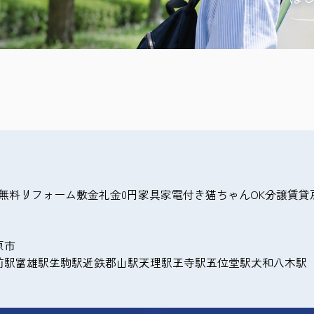
無料
リフォーム
敷金礼金0円
家具家電付き
猫ちゃんOK
分譲賃貸
原市
前駅
富雄駅
生駒駅
近鉄郡山駅
天理駅
王寺駅
五位堂駅
大和八木駅