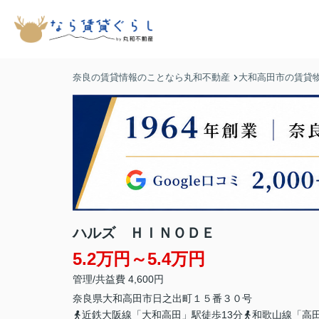
奈良の賃貸情報のことなら丸和不動産
大和高田市の賃貸
ハルズ ＨＩＮＯＤＥ
5.2万円～5.4万円
管理/共益費 4,600円
奈良県
大和高田市
日之出町
１５番３０号
近鉄大阪線「大和高田」駅徒歩13分
和歌山線「高田