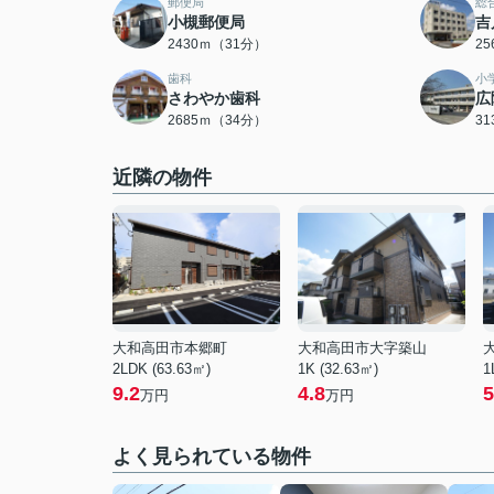
郵便局
総
小槻郵便局
吉
2430ｍ（31分）
2
歯科
小
さわやか歯科
広
2685ｍ（34分）
3
近隣の物件
大和高田市本郷町
大和高田市大字築山
2LDK (63.63㎡)
1K (32.63㎡)
1
9.2
4.8
5
万円
万円
よく見られている物件