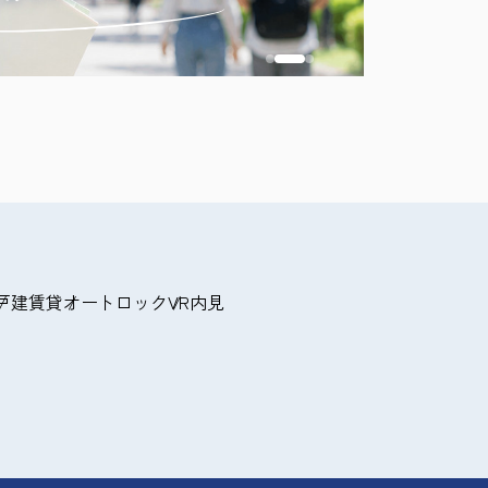
問い合
戸建賃貸
オートロック
VR内見