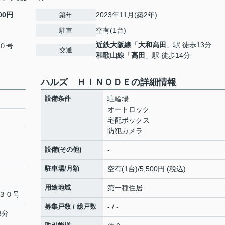
600円
2023年11月(築2年)
築年
空有(1台)
駐車
近鉄大阪線
「
大和高田
」駅 徒歩13分
０号
交通
和歌山線
「
高田
」駅 徒歩14分
ハルズ ＨＩＮＯＤＥの詳細情報
設備条件
駐輪場
オートロック
宅配ボックス
防犯カメラ
設備(その他)
-
駐車場/月額
空有(1台)/5,500円 (税込)
用途地域
第一種住居
３０号
募集戸数 / 総戸数
- / -
3分