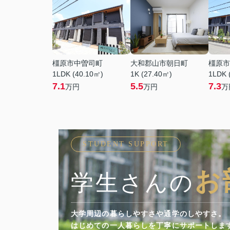
橿原市中曽司町
大和郡山市朝日町
橿原市
1LDK (40.10㎡)
1K (27.40㎡)
1LDK 
7.1
5.5
7.3
万円
万円
万
STUDENT SUPPORT
お
学生さんの
大学周辺の暮らしやすさや通学のしやすさ。
顔を。
はじめての一人暮らしを丁寧にサポートしま