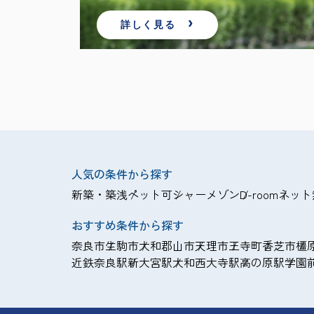
詳しく見る
人気の条件から探す
新築・築浅
ペット可
シャーメゾン
D-room
ネット
おすすめ条件から探す
奈良市
生駒市
大和郡山市
天理市
王寺町
香芝市
橿
近鉄奈良駅
新大宮駅
大和西大寺駅
高の原駅
学園