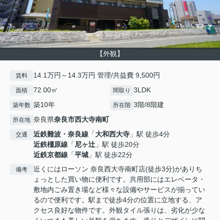
【外観】
14.1万円～14.3万円 管理/共益費 9,500円
賃料
72.00㎡
3LDK
面積
間取り
築10年
3階/8階建
築年数
所在階
奈良県
奈良市
西大寺南町
所在地
近鉄難波・奈良線
「
大和西大寺
」駅 徒歩4分
交通
近鉄橿原線
「
尼ヶ辻
」駅 徒歩20分
近鉄京都線
「
平城
」駅 徒歩22分
近くにはローソン 奈良西大寺南町店(徒歩3分)がありち
備考
ょっとした買い物に便利です。共用部にはエレベータ・
敷地内ごみ置き場など様々な設備やサービスが揃ってい
るので便利です。駅まで徒歩4分の位置に立地する、ア
クセス良好な物件です。外観タイル張りは、劣化が少な