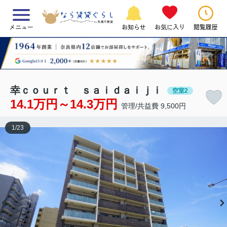
メニュー
お知らせ
お気に入り
閲覧履歴
幸ｃｏｕｒｔ ｓａｉｄａｉｊｉ
空室2
14.1万円～14.3万円
管理/共益費 9,500円
1
/
23