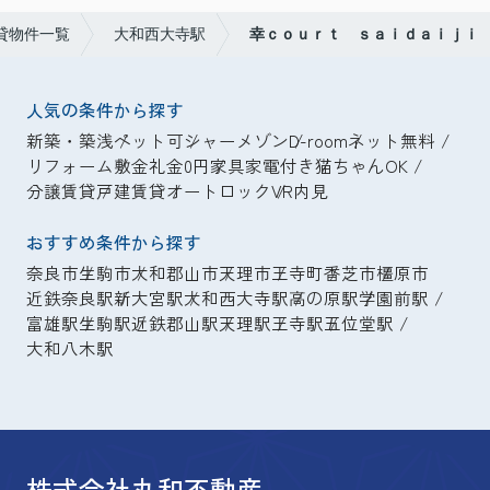
貸物件一覧
大和西大寺駅
幸ｃｏｕｒｔ ｓａｉｄａｉｊｉ
人気の条件から探す
新築・築浅
ペット可
シャーメゾン
D-room
ネット無料
リフォーム
敷金礼金0円
家具家電付き
猫ちゃんOK
分譲賃貸
戸建賃貸
オートロック
VR内見
おすすめ条件から探す
奈良市
生駒市
大和郡山市
天理市
王寺町
香芝市
橿原市
近鉄奈良駅
新大宮駅
大和西大寺駅
高の原駅
学園前駅
富雄駅
生駒駅
近鉄郡山駅
天理駅
王寺駅
五位堂駅
大和八木駅
株式会社丸和不動産