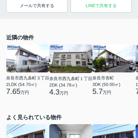
メールで共有する
LINEで共有する
近隣の物件
奈良市西九条町３丁目
奈良市杏町
奈良市西九条町１丁目
2LDK (54.70㎡)
1
3DK (50.00㎡)
2DK (34.78㎡)
7.65
5.7
4.3
万円
万円
万円
よく見られている物件