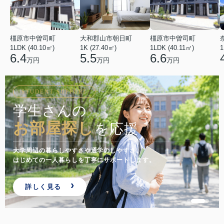
橿原市中曽司町
大和郡山市朝日町
橿原市中曽司町
1LDK (40.10㎡)
1K (27.40㎡)
1LDK (40.11㎡)
1
6.4
5.5
6.6
万円
万円
万円
STUDENT SUPPORT
学生さんの
お部屋探し
を応援
大学周辺の暮らしやすさや通学のしやすさ。
はじめての一人暮らしを丁寧にサポートします。
詳しく見る