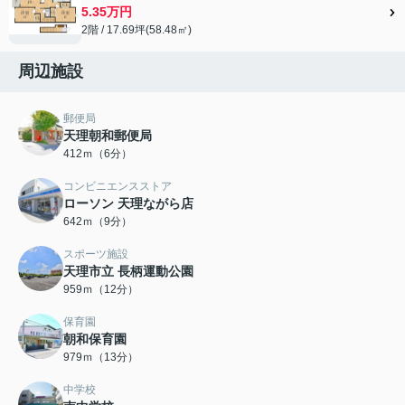
5.35万円
2階 / 17.69坪(58.48㎡)
周辺施設
郵便局
天理朝和郵便局
412ｍ（6分）
コンビニエンスストア
ローソン 天理ながら店
642ｍ（9分）
スポーツ施設
天理市立 長柄運動公園
959ｍ（12分）
保育園
朝和保育園
979ｍ（13分）
中学校