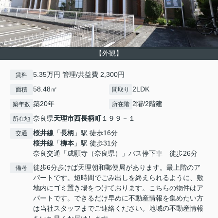
【外観】
5.35万円 管理/共益費 2,300円
賃料
58.48㎡
2LDK
面積
間取り
築20年
2階/2階建
築年数
所在階
奈良県
天理市
西長柄町
１９９－１
所在地
桜井線
「
長柄
」駅 徒歩16分
交通
桜井線
「
柳本
」駅 徒歩31分
奈良交通「成願寺（奈良県）」バス停下車 徒歩26分
徒歩6分歩けば天理朝和郵便局があります。最上階のア
備考
パートです。短時間でごみ出しを終えられるように、敷
地内にゴミ置き場をつけております。こちらの物件はア
パートです。できるだけ早めに不動産情報を集めたい方
は当社スタッフまでご連絡ください。地域の不動産情報