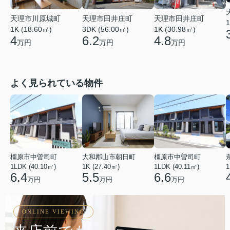
天理市田井庄町
天理市田井庄町
天理市川原城町
1
1K (30.98㎡)
3DK (56.00㎡)
1K (18.60㎡)
4.8
6.2
4
万円
万円
万円
よく見られている物件
橿原市中曽司町
大和郡山市朝日町
橿原市中曽司町
1LDK (40.10㎡)
1K (27.40㎡)
1LDK (40.11㎡)
1
6.4
5.5
6.6
万円
万円
万円
ONLINE VIEWING