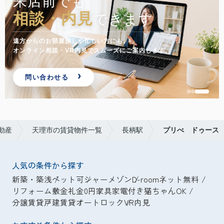
来店前でも
相談・内見
できます
遠方からのお部屋探しや忙しい方にも。
オンライン相談・VR内見でスムーズにご案内します。
問い合わせる
動産
天理市の賃貸物件一覧
長柄駅
プリべ ドゥース
人気の条件から探す
新築・築浅
ペット可
シャーメゾン
D-room
ネット無料
リフォーム
敷金礼金0円
家具家電付き
猫ちゃんOK
分譲賃貸
戸建賃貸
オートロック
VR内見