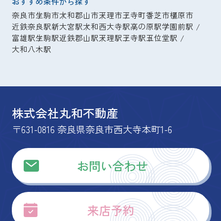
おすすめ条件から探す
奈良市
生駒市
大和郡山市
天理市
王寺町
香芝市
橿原市
近鉄奈良駅
新大宮駅
大和西大寺駅
高の原駅
学園前駅
富雄駅
生駒駅
近鉄郡山駅
天理駅
王寺駅
五位堂駅
大和八木駅
株式会社丸和不動産
〒631-0816 奈良県奈良市西大寺本町1-6
お問い合わせ
来店予約