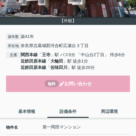
【外観】
築41年
築年数
奈良県北葛城郡河合町広瀬台３丁目
所在地
関西本線
「
王寺
」駅 バス5分 「中山台2丁目」 停歩6分
交通
近鉄田原本線
「
大輪田
」駅 徒歩1分
近鉄田原本線
「
佐味田川
」駅 徒歩20分
お問い合わせ
無料
基本情報
設備条件
周辺環境
第一岡田マンション
物件名