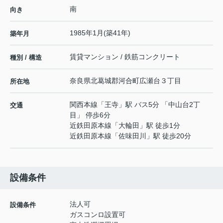
南
向き
1985年1月(築41年)
築年月
賃貸マンション / 鉄筋コンクリート
種別 / 構造
奈良県
北葛城郡河合町
広瀬台
３丁目
所在地
関西本線
「
王寺
」駅 バス5分 「中山台2丁
交通
目」 停歩6分
近鉄田原本線
「
大輪田
」駅 徒歩1分
近鉄田原本線
「
佐味田川
」駅 徒歩20分
設備条件
法人可
設備条件
ガスコンロ設置可