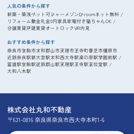
人気の条件から探す
新築・築浅
ペット可
シャーメゾン
D-room
ネット無料
リフォーム
敷金礼金0円
家具家電付き
猫ちゃんOK
分譲賃貸
戸建賃貸
オートロック
VR内見
おすすめ条件から探す
奈良市
生駒市
大和郡山市
天理市
王寺町
香芝市
橿原市
近鉄奈良駅
新大宮駅
大和西大寺駅
高の原駅
学園前駅
富雄駅
生駒駅
近鉄郡山駅
天理駅
王寺駅
五位堂駅
大和八木駅
株式会社丸和不動産
〒631-0816 奈良県奈良市西大寺本町1-6