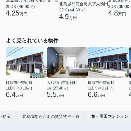
北葛城郡河
北葛城郡河合町広瀬台３丁目
北葛城郡河合町大字大輪田
2DK (35.00
2LDK (46.00㎡)
2DK (44.33㎡)
4.8
4.25
万円
万円
4.9
万円
よく見られている物件
橿原市中曽司町
大和郡山市朝日町
橿原市中曽司町
1LDK (40.10㎡)
1K (27.40㎡)
1LDK (40.11㎡)
1
6.4
5.5
6.6
万円
万円
万円
不動産
北葛城郡河合町の賃貸物件一覧
第一岡田マンション