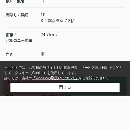
- / -
償却 / 敷引
1K
間取り / 詳細
K 2.0帖
/
洋室 7.3帖
24.75㎡ / -
面積 /
バルコニー面積
南
向き
2010年2月(築16年)
築年月
賃貸マンション / 鉄骨造
種別 / 建物構造
来店予約
お問い合わせ
906 / 5階 / 9階建
部屋 /
所在階 / 階建て
奈良県
奈良市
大宮町
３丁目
所在地
近鉄難波・奈良線
「
新大宮
」駅 徒歩5分
交通