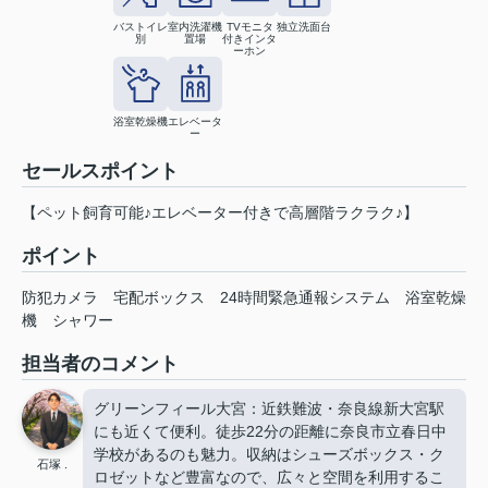
バストイレ
室内洗濯機
TVモニタ
独立洗面台
別
置場
付きインタ
ーホン
浴室乾燥機
エレベータ
ー
セールスポイント
【ペット飼育可能♪エレベーター付きで高層階ラクラク♪】
ポイント
防犯カメラ
宅配ボックス
24時間緊急通報システム
浴室乾燥
機
シャワー
担当者のコメント
グリーンフィール大宮：近鉄難波・奈良線新大宮駅
にも近くて便利。徒歩22分の距離に奈良市立春日中
学校があるのも魅力。収納はシューズボックス・ク
石塚 .
ロゼットなど豊富なので、広々と空間を利用するこ