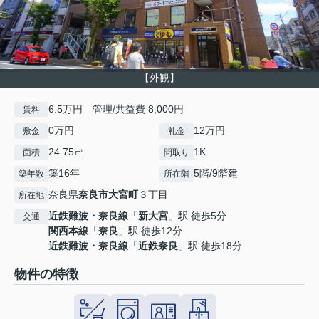
【外観】
6.5万円 管理/共益費 8,000円
賃料
0万円
12万円
敷金
礼金
24.75㎡
1K
面積
間取り
築16年
5階/9階建
築年数
所在階
奈良県
奈良市
大宮町
３丁目
所在地
近鉄難波・奈良線
「
新大宮
」駅 徒歩5分
交通
関西本線
「
奈良
」駅 徒歩12分
近鉄難波・奈良線
「
近鉄奈良
」駅 徒歩18分
物件の特徴