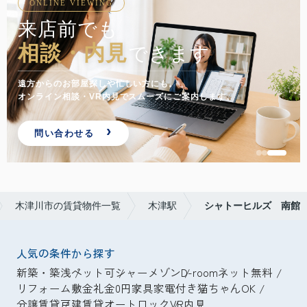
ONLINE VIEWING
来店前でも
相談・内見
できます
遠方からのお部屋探しや忙しい方にも。
オンライン相談・VR内見でスムーズにご案内します。
問い合わせる
木津川市の賃貸物件一覧
木津駅
シャトーヒルズ 南館
人気の条件から探す
新築・築浅
ペット可
シャーメゾン
D-room
ネット無料
リフォーム
敷金礼金0円
家具家電付き
猫ちゃんOK
分譲賃貸
戸建賃貸
オートロック
VR内見