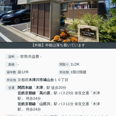
【外観】外観は落ち着いています
- 管理/共益費 -
賃料
-
1LDK
面積
間取り
築12年
1階/2階建
築年数
所在階
京都府
木津川市
城山台
１０丁目
所在地
関西本線
「
木津
」駅 徒歩20分
交通
近鉄京都線
「
高の原
」駅 バス23分 奈良交通「木津
駅」 停歩24分
近鉄京都線
「
山田川
」駅 バス11分 奈良交通「木津
駅」 停歩24分