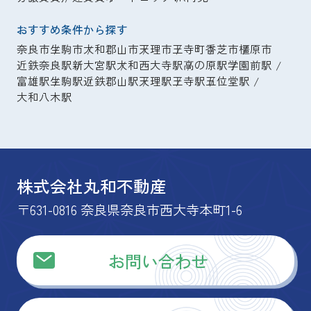
おすすめ条件から探す
奈良市
生駒市
大和郡山市
天理市
王寺町
香芝市
橿原市
近鉄奈良駅
新大宮駅
大和西大寺駅
高の原駅
学園前駅
富雄駅
生駒駅
近鉄郡山駅
天理駅
王寺駅
五位堂駅
大和八木駅
株式会社丸和不動産
〒631-0816 奈良県奈良市西大寺本町1-6
お問い合わせ