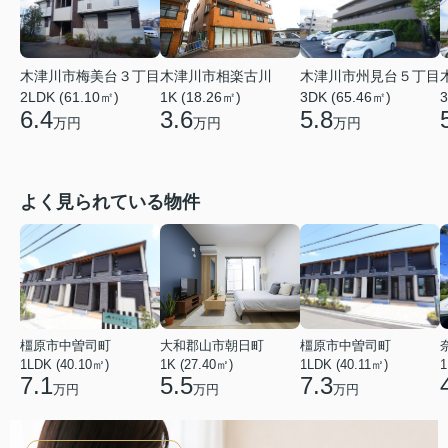
木津川市相楽古川
木津川市梅美台３丁目
木津川市州見台５丁目
1K (18.26㎡)
3
2LDK (61.10㎡)
3DK (65.46㎡)
3.6
6.4
5.8
万円
万円
万円
よく見られている物件
橿原市中曽司町
大和郡山市朝日町
橿原市中曽司町
1LDK (40.10㎡)
1K (27.40㎡)
1LDK (40.11㎡)
1
7.1
5.5
7.3
万円
万円
万円