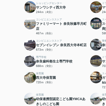
ショッピングセンター
ド
サンワシティ西大寺
マ
244ｍ（4分）
2
コンビニエンスストア
ス
ファミリーマート 奈良秋篠早月町
ス
店
商
467ｍ（6分）
5
コンビニエンスストア
警
セブンイレブン 奈良西大寺本町店
奈
673ｍ（9分）
6
専門学校
ド
奈良歯科衛生士専門学校
サ
688ｍ（9分）
7
保育園
ス
西大寺保育園
ガ
720ｍ（9分）
M
7
保育園
保
幼保連携型認定こども園YMCAあ
幼
きしのこども園
き