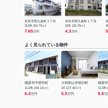
奈良市西九条町３丁目
奈良市西九条町１丁目
2LDK (54.70㎡)
2DK (34.78㎡)
3
7.65
4.3
5
万円
万円
よく見られている物件
橿原市中曽司町
大和郡山市朝日町
橿原市
1LDK (40.10㎡)
1K (27.40㎡)
1LDK 
6.4
5.5
6.6
万円
万円
万