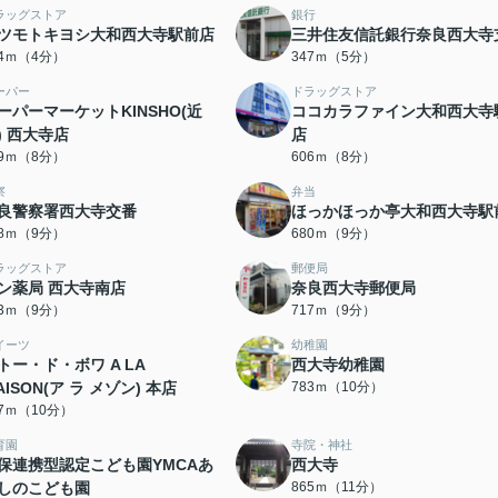
ラッグストア
銀行
ツモトキヨシ大和西大寺駅前店
三井住友信託銀行奈良西大寺
44ｍ（4分）
347ｍ（5分）
ーパー
ドラッグストア
ーパーマーケットKINSHO(近
ココカラファイン大和西大寺
) 西大寺店
店
99ｍ（8分）
606ｍ（8分）
察
弁当
良警察署西大寺交番
ほっかほっか亭大和西大寺駅
78ｍ（9分）
680ｍ（9分）
ラッグストア
郵便局
ン薬局 西大寺南店
奈良西大寺郵便局
03ｍ（9分）
717ｍ（9分）
イーツ
幼稚園
トー・ド・ボワ A LA
西大寺幼稚園
AISON(ア ラ メゾン) 本店
783ｍ（10分）
27ｍ（10分）
育園
寺院・神社
保連携型認定こども園YMCAあ
西大寺
しのこども園
865ｍ（11分）