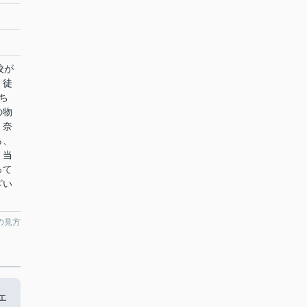
校が
、徒
ち
の物
。奈
ら、
。当
って
ざい
の見方
エ