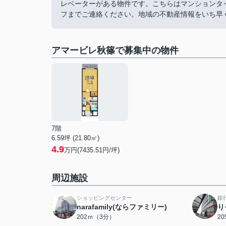
レベーターがある物件です。こちらはマンションタ
フまでご連絡ください。地域の不動産情報をいち早
アマービレ秋篠で募集中の物件
7階
6.59坪 (21.80㎡)
4.9
万円(7435.51円/坪)
周辺施設
ショッピングセンター
銀
narafamily(ならファミリー)
り
202ｍ（3分）
2