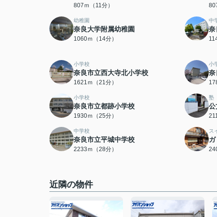
807ｍ（11分）
8
幼稚園
中
奈良大学附属幼稚園
奈
1060ｍ（14分）
1
小学校
小
奈良市立西大寺北小学校
奈
1621ｍ（21分）
1
小学校
塾
奈良市立都跡小学校
公
1930ｍ（25分）
2
中学校
ス
奈良市立平城中学校
ガ
2233ｍ（28分）
2
近隣の物件