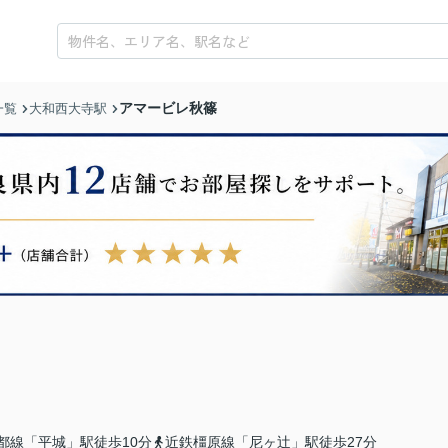
アマービレ秋篠
一覧
大和西大寺駅
都線「平城」駅徒歩10分
近鉄橿原線「尼ヶ辻」駅徒歩27分