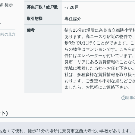
駅 徒歩
募集戸数 / 総戸数
- / 28戸
取引態様
専任媒介
分
備考
徒歩25分の場所に奈良市立都跡小学
情報の見方
あります。高ニーズな駅近の物件で
歩3分で駅に行くことができます。こ
らの物件はマンションです。こちら
件にはエレベーターが付いています
良市エリアにある賃貸情報のことな
地域に密着した当社へお任せ下さい
社は、多種多様な賃貸情報を取り扱
おります。ご要望や不明な点などご
ましたら、お気軽にご連絡下さい。
情報
ト)
も近くて便利。徒歩21分の場所に奈良市立西大寺北小学校があります。