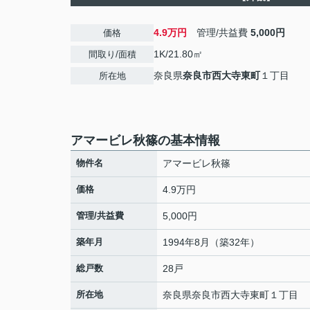
4.9万円
管理/共益費
5,000円
価格
1K/21.80㎡
間取り/面積
奈良県
奈良市
西大寺東町
１丁目
所在地
アマービレ秋篠の基本情報
物件名
アマービレ秋篠
価格
4.9万円
管理/共益費
5,000円
築年月
1994年8月（築32年）
総戸数
28戸
所在地
奈良県
奈良市
西大寺東町
１丁目