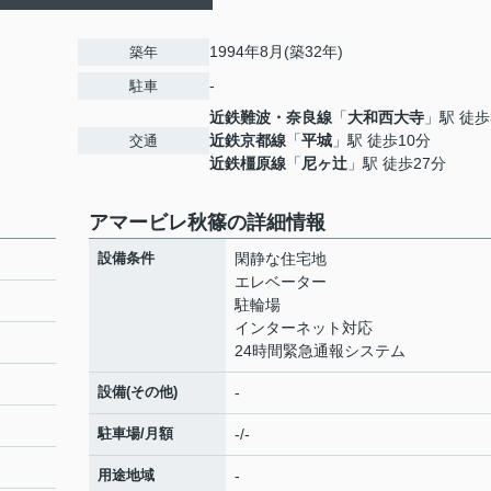
1994年8月(築32年)
築年
-
駐車
近鉄難波・奈良線
「
大和西大寺
」駅 徒歩
近鉄京都線
「
平城
」駅 徒歩10分
交通
近鉄橿原線
「
尼ヶ辻
」駅 徒歩27分
アマービレ秋篠の詳細情報
設備条件
閑静な住宅地
エレベーター
駐輪場
インターネット対応
24時間緊急通報システム
設備(その他)
-
駐車場/月額
-/-
用途地域
-