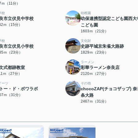
07ｍ（11分）
学校
幼稚園
良市立伏見中学校
幼保連携型認定こども園西大
142ｍ（15分）
こども園
1603ｍ（21分）
学校
文化財
良市立伏見小学校
史跡平城京朱雀大路跡
785ｍ（23分）
1829ｍ（23分）
ラーメン
文式都跡教室
彩華ラーメン奈良店
111ｍ（27分）
2120ｍ（27分）
イーツ
その他
トー・ド・ボワラボ
chocoZAP(チョコザップ) 
407ｍ（31分）
条大路
2467ｍ（31分）