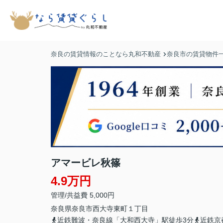
奈良の賃貸情報のことなら丸和不動産
奈良市の賃貸物件
アマービレ秋篠
4.9万円
管理/共益費 5,000円
奈良県
奈良市
西大寺東町
１丁目
近鉄難波・奈良線「大和西大寺」駅徒歩3分
近鉄京