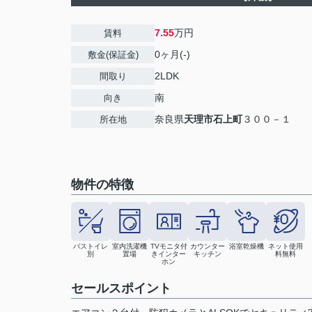
7.55
万円
賃料
0ヶ月(-)
敷金(保証金)
2LDK
間取り
南
向き
奈良県
天理市
石上町
３００－１
所在地
物件の特徴
バストイレ
室内洗濯機
TVモニタ付
カウンター
浴室乾燥機
ネット使用
別
置場
きインター
キッチン
料無料
ホン
セールスポイント