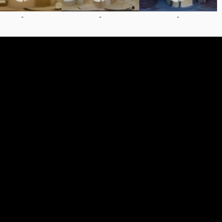
-
-
-