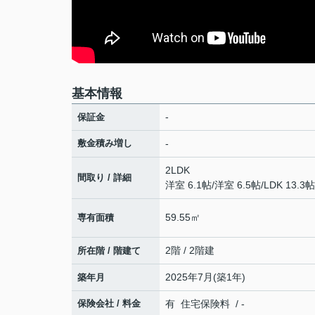
基本情報
-
保証金
敷金積み増し
-
2LDK
間取り / 詳細
洋室 6.1帖
/
洋室 6.5帖
/
LDK 13.3帖
59.55㎡
専有面積
2階 / 2階建
所在階 / 階建て
2025年7月(築1年)
築年月
保険会社 / 料金
有 住宅保険料 / -