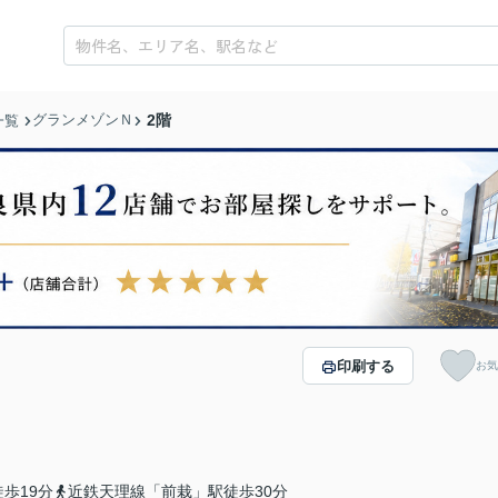
グランメゾンＮ
2階
一覧
印刷する
お気
歩19分
近鉄天理線「前栽」駅徒歩30分