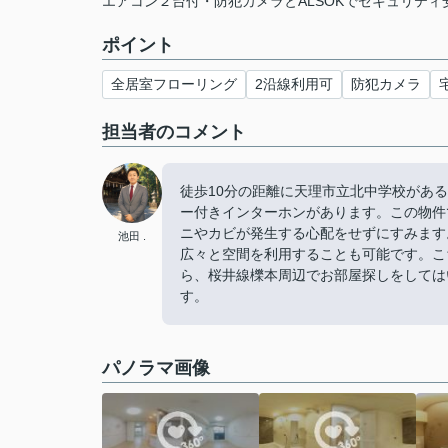
エアコン２台付・防犯カメラとALSOKでセキュリティ安
ポイント
全居室フローリング
2沿線利用可
防犯カメラ
担当者のコメント
徒歩10分の距離に天理市立北中学校があ
ー付きインターホンがあります。この物件
ニやカビが発生する心配をせずにすみます
池田 .
広々と空間を利用することも可能です。こ
ら、桜井線櫟本周辺でお部屋探しをしては
す。
パノラマ画像