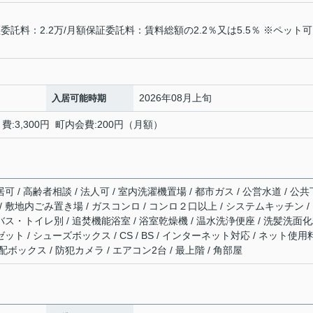
託料：2.2万/月額保証委託料：賃料総額の2.2％又は5.5％ ※ペット
2026年08月上旬
入居可能時期
:3,300円 町内会費:200円（月額）
可 / 高齢者相談 / 法人可 / 室内洗濯機置場 / 都市ガス / 公営水道 / 公共
 / 敷地内ごみ置き場 / ガスコンロ / コンロ２口以上 / システムキッチン /
バス・トイレ別 / 追焚機能浴室 / 浴室乾燥機 / 温水洗浄便座 / 洗髪洗面
ット / シューズボックス / CS / BS / インターネット対応 / ネット使用
配ボックス / 防犯カメラ / エアコン2台 / 最上階 / 角部屋