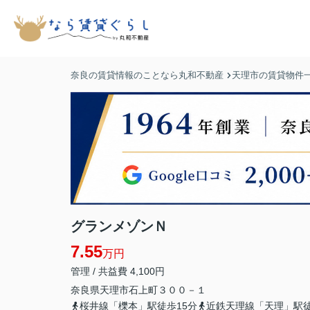
奈良の賃貸情報のことなら丸和不動産
天理市の賃貸物件
グランメゾンＮ
7.55
万円
管理 / 共益費 4,100円
奈良県
天理市
石上町
３００－１
桜井線「櫟本」駅徒歩15分
近鉄天理線「天理」駅徒