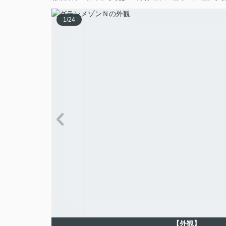
1
/
24
【外観】