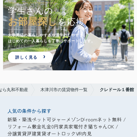
学生さんの
お部屋探し
を応援
大学周辺の暮らしやすさや通学のしやすさ。
はじめての一人暮らしを丁寧にサポートします。
詳しく見る
なら丸和不動産
木津川市の賃貸物件一覧
クレドール１番館
人気の条件から探す
新築・築浅
ペット可
シャーメゾン
D-room
ネット無料
リフォーム
敷金礼金0円
家具家電付き
猫ちゃんOK
分譲賃貸
戸建賃貸
オートロック
VR内見