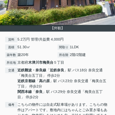
【外観】
5.2万円 管理/共益費 4,000円
賃料
51.30㎡
1LDK
面積
間取り
築20年
2階/2階建
築年数
所在階
京都府
木津川市
梅美台
５丁目
所在地
近鉄難波・奈良線
「
近鉄奈良
」駅 バス18分 奈良交通
交通
「梅美台五丁目」 停歩2分
近鉄京都線
「
高の原
」駅 バス23分 奈良交通「梅美台五
丁目」 停歩2分
関西本線
「
奈良
」駅 バス29分 奈良交通「梅美台五丁
目」 停歩2分
こちらの物件には自走式駐車場があります。こちらの物
備考
件はアパートです。敷地内にはちゃんとごみ置き場もあ