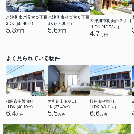
木津川市相楽台６丁目
木津川市州見台５丁目
木津川市梅美台３丁目
1
3K (47.00㎡)
3DK (65.46㎡)
1LDK (46.58㎡)
5.6
5.8
万円
万円
4.7
万円
よく見られている物件
橿原市中曽司町
大和郡山市朝日町
橿原市中曽司町
1LDK (40.10㎡)
1K (27.40㎡)
1LDK (40.11㎡)
1
6.4
5.5
6.6
万円
万円
万円
STUDENT SUPPORT