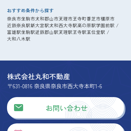
おすすめ条件から探す
奈良市
生駒市
大和郡山市
天理市
王寺町
香芝市
橿原市
近鉄奈良駅
新大宮駅
大和西大寺駅
高の原駅
学園前駅
富雄駅
生駒駅
近鉄郡山駅
天理駅
王寺駅
五位堂駅
大和八木駅
株式会社丸和不動産
〒631-0816 奈良県奈良市西大寺本町1-6
お問い合わせ