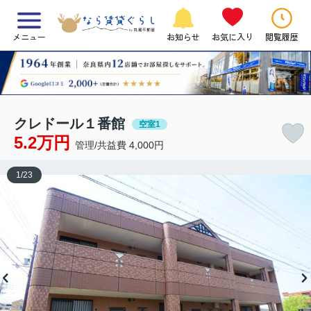
メニュー
お知らせ
お気に入り
閲覧履歴
クレドール１番館
空室1
5.2万円
管理/共益費 4,000円
1
/
23