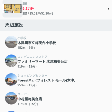
2階
5.2万円
2階 / 15.51坪(51.30㎡)
周辺施設
小学校
木津川市立梅美台小学校
452ｍ（6分）
コンビニエンスストア
ファミリーマート 木津梅美台店
919ｍ（12分）
ショッピングセンター
ForestMall(フォレスト モール)木津川
953ｍ（12分）
スーパー
中村屋梅美台店
1159ｍ（15分）