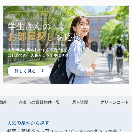
STUDENT SUPPORT
学生さんの
お部屋探し
を応援
大学周辺の暮らしやすさや通学のしやすさ。
はじめての一人暮らしを丁寧にサポートします。
詳しく見る
動産
奈良市の賃貸物件一覧
尼ヶ辻駅
グリーンコート
人気の条件から探す
新築・築浅
ペット可
シャーメゾン
D-room
ネット無料