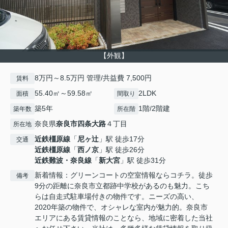
【外観】
8万円～8.5万円 管理/共益費 7,500円
賃料
55.40㎡～59.58㎡
2LDK
面積
間取り
築5年
1階/2階建
築年数
所在階
奈良県
奈良市
四条大路
４丁目
所在地
近鉄橿原線
「
尼ヶ辻
」駅 徒歩17分
交通
近鉄橿原線
「
西ノ京
」駅 徒歩26分
近鉄難波・奈良線
「
新大宮
」駅 徒歩31分
新着情報：グリーンコートの空室情報ならコチラ。徒歩
備考
9分の距離に奈良市立都跡中学校があるのも魅力。こち
らは自走式駐車場付きの物件です。ニーズの高い、
2020年築の物件で、オシャレな室内が魅力的。奈良市
エリアにある賃貸情報のことなら、地域に密着した当社