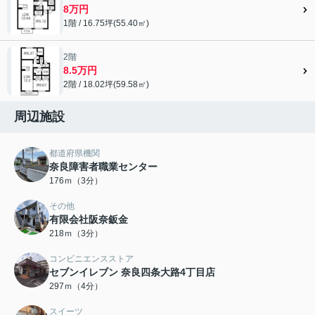
8万円
1階 / 16.75坪(55.40㎡)
2階
8.5万円
2階 / 18.02坪(59.58㎡)
周辺施設
都道府県機関
奈良障害者職業センター
176ｍ（3分）
その他
有限会社阪奈鈑金
218ｍ（3分）
コンビニエンスストア
セブンイレブン 奈良四条大路4丁目店
297ｍ（4分）
スイーツ