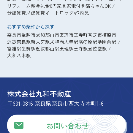
リフォーム
敷金礼金0円
家具家電付き
猫ちゃんOK
分譲賃貸
戸建賃貸
オートロック
VR内見
おすすめ条件から探す
奈良市
生駒市
大和郡山市
天理市
王寺町
香芝市
橿原市
近鉄奈良駅
新大宮駅
大和西大寺駅
高の原駅
学園前駅
富雄駅
生駒駅
近鉄郡山駅
天理駅
王寺駅
五位堂駅
大和八木駅
株式会社丸和不動産
〒631-0816 奈良県奈良市西大寺本町1-6
お問い合わせ