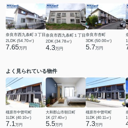
奈良市西九条町３丁目
奈良市杏町
奈良市西九条町１丁目
2LDK (54.70㎡)
1
3DK (50.00㎡)
2DK (34.78㎡)
7.65
5.7
4.3
万円
万円
万円
よく見られている物件
橿原市中曽司町
大和郡山市朝日町
橿原市中曽司町
1LDK (40.10㎡)
1K (27.40㎡)
1LDK (40.11㎡)
1
7.1
5.5
7.3
万円
万円
万円