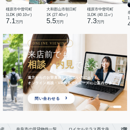
橿原市中曽司町
橿原市中曽司町
大和郡山市朝日町
1LDK (40.10㎡)
1LDK (40.11㎡)
1K (27.40㎡)
1
7.1
7.3
5.5
万円
万円
万円
ONLINE VIEWING
来店前でも
相談・内見
できます
遠方からのお部屋探しや忙しい方にも。
オンライン相談・VR内見でスムーズにご案内します。
問い合わせる
動産
奈良市の賃貸物件一覧
ロイヤルテラス西大寺
2階