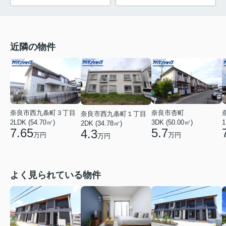
近隣の物件
奈良市西九条町３丁目
奈良市杏町
奈良市西九条町１丁目
2LDK (54.70㎡)
1
3DK (50.00㎡)
2DK (34.78㎡)
7.65
5.7
4.3
万円
万円
万円
よく見られている物件