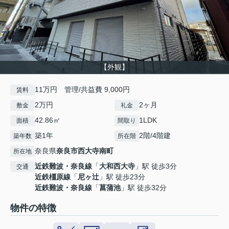
【外観】
11万円 管理/共益費 9,000円
賃料
2万円
2ヶ月
敷金
礼金
42.86㎡
1LDK
面積
間取り
築1年
2階/4階建
築年数
所在階
奈良県
奈良市
西大寺南町
所在地
近鉄難波・奈良線
「
大和西大寺
」駅 徒歩3分
交通
近鉄橿原線
「
尼ヶ辻
」駅 徒歩23分
近鉄難波・奈良線
「
菖蒲池
」駅 徒歩32分
物件の特徴