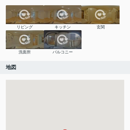
リビング
キッチン
玄関
洗面所
バルコニー
地図