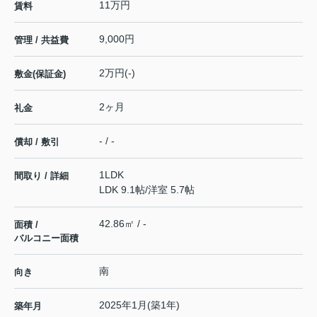
11万円
賃料
9,000円
管理 / 共益費
2万円(-)
敷金(保証金)
2ヶ月
礼金
- / -
償却 / 敷引
1LDK
間取り / 詳細
LDK 9.1帖
/
洋室 5.7帖
42.86㎡ / -
面積 /
バルコニー面積
南
向き
2025年1月(築1年)
築年月