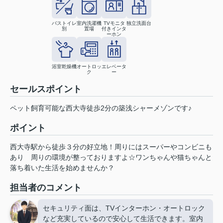
バストイレ
室内洗濯機
TVモニタ
独立洗面台
別
置場
付きインタ
ーホン
浴室乾燥機
オートロッ
エレベータ
ク
ー
セールスポイント
ペット飼育可能な西大寺徒歩2分の築浅シャーメゾンです♪
ポイント
西大寺駅から徒歩３分の好立地！周りにはスーパーやコンビニも
あり
周りの環境が整っておりますよ☆ワンちゃんや猫ちゃんと
落ち着いた生活を始めませんか？
担当者のコメント
セキュリティ面は、TVインターホン・オートロック
など充実しているので安心して生活できます。室内