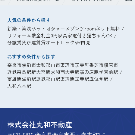
人気の条件から探す
新築・築浅
ペット可
シャーメゾン
D-room
ネット無料
リフォーム
敷金礼金0円
家具家電付き
猫ちゃんOK
分譲賃貸
戸建賃貸
オートロック
VR内見
おすすめ条件から探す
奈良市
生駒市
大和郡山市
天理市
王寺町
香芝市
橿原市
近鉄奈良駅
新大宮駅
大和西大寺駅
高の原駅
学園前駅
富雄駅
生駒駅
近鉄郡山駅
天理駅
王寺駅
五位堂駅
大和八木駅
株式会社丸和不動産
〒631-0816 奈良県奈良市西大寺本町1-6