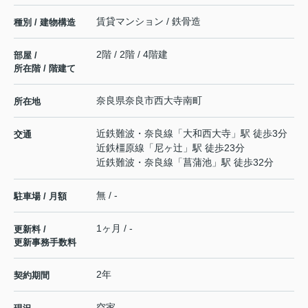
賃貸マンション / 鉄骨造
種別 / 建物構造
2階 / 2階 / 4階建
部屋 /
所在階 / 階建て
奈良県
奈良市
西大寺南町
所在地
近鉄難波・奈良線
「
大和西大寺
」駅 徒歩3分
交通
近鉄橿原線
「
尼ヶ辻
」駅 徒歩23分
近鉄難波・奈良線
「
菖蒲池
」駅 徒歩32分
無 / -
駐車場 / 月額
1ヶ月 / -
更新料 /
更新事務手数料
2年
契約期間
空家