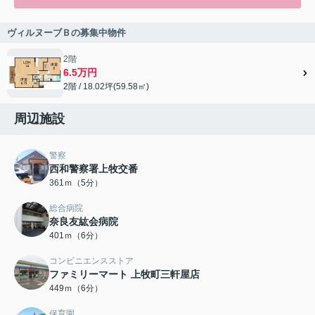
ヴィルヌーブＢの募集中物件
2階
6.5万円
2階 / 18.02坪(59.58㎡)
周辺施設
警察
西和警察署上牧交番
361ｍ（5分）
総合病院
奈良友紘会病院
401ｍ（6分）
コンビニエンスストア
ファミリーマート 上牧町三軒屋店
449ｍ（6分）
保育園