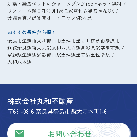
新築・築浅
ペット可
シャーメゾン
D-room
ネット無料
リフォーム
敷金礼金0円
家具家電付き
猫ちゃんOK
分譲賃貸
戸建賃貸
オートロック
VR内見
おすすめ条件から探す
奈良市
生駒市
大和郡山市
天理市
王寺町
香芝市
橿原市
近鉄奈良駅
新大宮駅
大和西大寺駅
高の原駅
学園前駅
富雄駅
生駒駅
近鉄郡山駅
天理駅
王寺駅
五位堂駅
大和八木駅
株式会社丸和不動産
〒631-0816 奈良県奈良市西大寺本町1-6
お問い合わせ