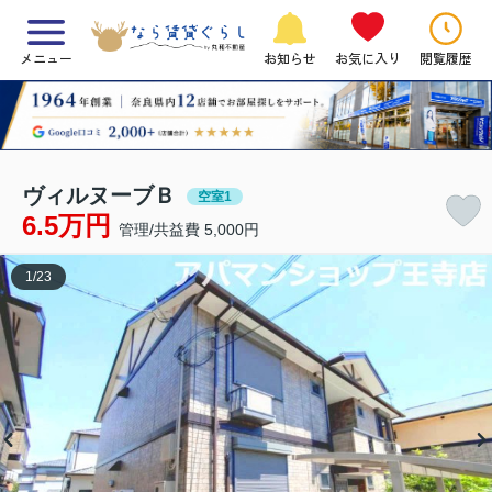
メニュー
お知らせ
お気に入り
閲覧履歴
ヴィルヌーブＢ
空室1
6.5万円
管理/共益費 5,000円
1
/
23