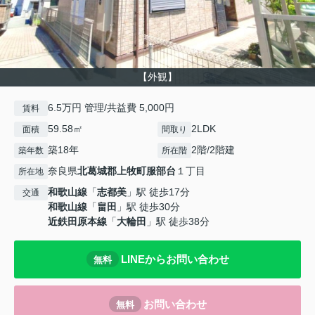
【外観】
6.5万円 管理/共益費 5,000円
賃料
59.58㎡
2LDK
面積
間取り
築18年
2階/2階建
築年数
所在階
奈良県
北葛城郡上牧町
服部台
１丁目
所在地
和歌山線
「
志都美
」駅 徒歩17分
交通
和歌山線
「
畠田
」駅 徒歩30分
近鉄田原本線
「
大輪田
」駅 徒歩38分
LINEからお問い合わせ
無料
お問い合わせ
無料