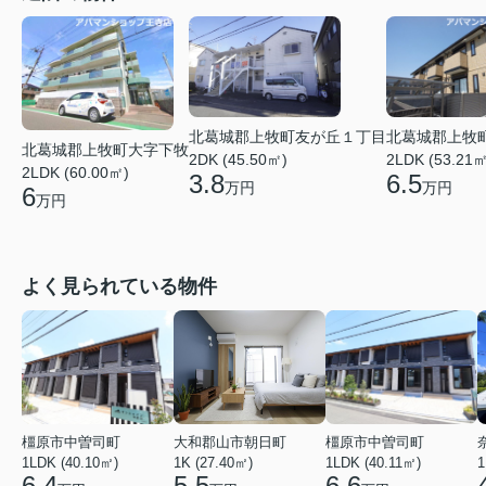
北葛城郡上牧
北葛城郡上牧町友が丘１丁目
北葛城郡上牧町大字下牧
2LDK (53.21㎡
2DK (45.50㎡)
2LDK (60.00㎡)
6.5
3.8
万円
万円
6
万円
よく見られている物件
橿原市中曽司町
大和郡山市朝日町
橿原市中曽司町
1LDK (40.10㎡)
1K (27.40㎡)
1LDK (40.11㎡)
1
6.4
5.5
6.6