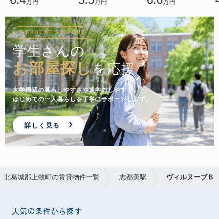
万円
万円
万円
STUDENT SUPPORT
学生さんの
お部屋探し
を応援
大学周辺の暮らしやすさや通学のしやすさ。
はじめての一人暮らしを丁寧にサポートします。
詳しく見る
北葛城郡上牧町の賃貸物件一覧
志都美駅
ヴィルヌーブＢ
人気の条件から探す