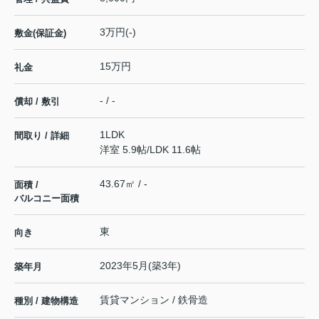
3万円(-)
敷金(保証金)
15万円
礼金
- / -
償却 / 敷引
1LDK
間取り / 詳細
洋室 5.9帖
/
LDK 11.6帖
43.67㎡ / -
面積 /
バルコニー面積
東
向き
2023年5月(築3年)
築年月
賃貸マンション / 鉄骨造
種別 / 建物構造