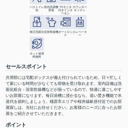
バストイレ
室内洗濯機
TVモニタ
カウンター
別
置場
付きインタ
キッチン
ーホン
独立洗面台
浴室乾燥機
オートロッ
エレベータ
ク
ー
ネット使用
料無料
セールスポイント
共用部には宅配ボックスが備え付けられているため、日々忙しく
て家にいる時間が少なくても荷物を受け取れます。室内設備は洗
面化粧台・浴室乾燥機などが揃っているので、快適に過ごしやす
いお部屋になります。毎日浴槽に浸かるなら、追い焚き機能で水
道代を節約しましょう。橿原市エリアや桜井線畝傍付近でのお部
屋探しは、当社にお任せください。お客様のニーズに合ったお部
屋をご紹介させていただきます。
ポイント