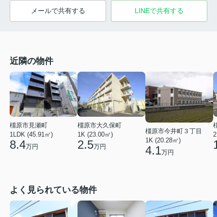
メールで共有する
LINEで共有する
近隣の物件
橿原市見瀬町
橿原市大久保町
橿原市今井町３丁目
1LDK (45.91㎡)
2
1K (23.00㎡)
1K (20.28㎡)
8.4
2.5
万円
万円
4.1
万円
よく見られている物件