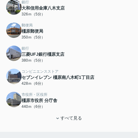
銀行
大和信用金庫八木支店
326ｍ（5分）
郵便局
橿原郵便局
350ｍ（5分）
銀行
三菱UFJ銀行橿原支店
380ｍ（5分）
コンビニエンスストア
セブンイレブン 橿原南八木町1丁目店
428ｍ（6分）
市役所・区役所
橿原市役所 分庁舎
440ｍ（6分）
すべて見る