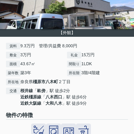
【外観】
9.3万円 管理/共益費 8,000円
賃料
3万円
15万円
敷金
礼金
43.67㎡
1LDK
面積
間取り
築3年
3階/4階建
築年数
所在階
奈良県
橿原市
八木町
２丁目
所在地
桜井線
「
畝傍
」駅 徒歩2分
交通
近鉄橿原線
「
八木西口
」駅 徒歩6分
近鉄大阪線
「
大和八木
」駅 徒歩9分
物件の特徴