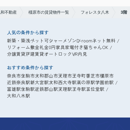
丸和不動産
橿原市の賃貸物件一覧
フォレスタ八木
3階
人気の条件から探す
新築・築浅
ペット可
シャーメゾン
D-room
ネット無料
リフォーム
敷金礼金0円
家具家電付き
猫ちゃんOK
分譲賃貸
戸建賃貸
オートロック
VR内見
おすすめ条件から探す
奈良市
生駒市
大和郡山市
天理市
王寺町
香芝市
橿原市
近鉄奈良駅
新大宮駅
大和西大寺駅
高の原駅
学園前駅
富雄駅
生駒駅
近鉄郡山駅
天理駅
王寺駅
五位堂駅
大和八木駅