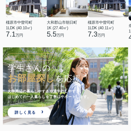
橿原市中曽司町
橿原市中曽司町
大和郡山市朝日町
1LDK (40.10㎡)
1LDK (40.11㎡)
1K (27.40㎡)
1
7.1
7.3
5.5
万円
万円
万円
STUDENT SUPPORT
学生さんの
お部屋探し
を応援
大学周辺の暮らしやすさや通学のしやすさ。
はじめての一人暮らしを丁寧にサポートします。
詳しく見る