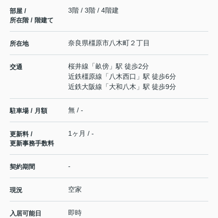
3階 / 3階 / 4階建
部屋 /
所在階 / 階建て
奈良県
橿原市
八木町
２丁目
所在地
桜井線
「
畝傍
」駅 徒歩2分
交通
近鉄橿原線
「
八木西口
」駅 徒歩6分
近鉄大阪線
「
大和八木
」駅 徒歩9分
無 / -
駐車場 / 月額
1ヶ月 / -
更新料 /
更新事務手数料
-
契約期間
空家
現況
即時
入居可能日