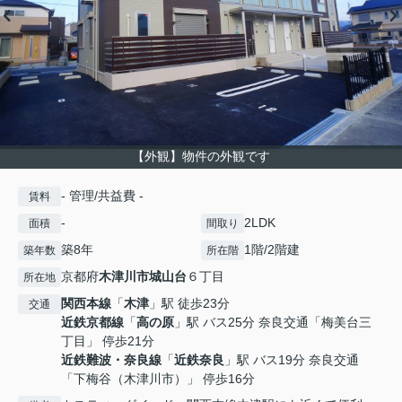
【外観】物件の外観です
- 管理/共益費 -
賃料
-
2LDK
面積
間取り
築8年
1階/2階建
築年数
所在階
京都府
木津川市
城山台
６丁目
所在地
関西本線
「
木津
」駅 徒歩23分
交通
近鉄京都線
「
高の原
」駅 バス25分 奈良交通「梅美台三
丁目」 停歩21分
近鉄難波・奈良線
「
近鉄奈良
」駅 バス19分 奈良交通
「下梅谷（木津川市）」 停歩16分