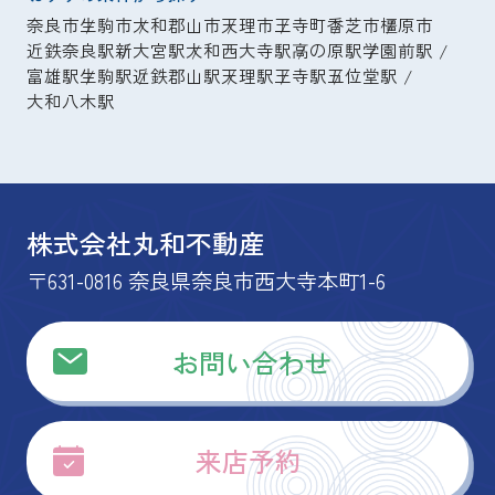
奈良市
生駒市
大和郡山市
天理市
王寺町
香芝市
橿原市
近鉄奈良駅
新大宮駅
大和西大寺駅
高の原駅
学園前駅
富雄駅
生駒駅
近鉄郡山駅
天理駅
王寺駅
五位堂駅
大和八木駅
株式会社丸和不動産
〒631-0816 奈良県奈良市西大寺本町1-6
お問い合わせ
来店予約