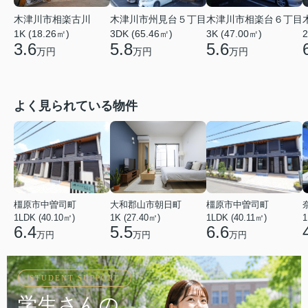
木津川市相楽古川
木津川市相楽台６丁目
木津川市州見台５丁目
1K (18.26㎡)
3K (47.00㎡)
2
3DK (65.46㎡)
3.6
5.6
5.8
万円
万円
万円
よく見られている物件
橿原市中曽司町
大和郡山市朝日町
橿原市中曽司町
1LDK (40.10㎡)
1K (27.40㎡)
1LDK (40.11㎡)
1
6.4
5.5
6.6
万円
万円
万円
STUDENT SUPPORT
学生さんの