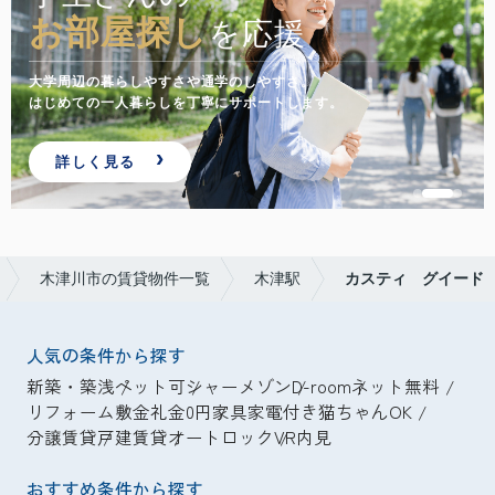
お部屋探し
を応援
大学周辺の暮らしやすさや通学のしやすさ。
はじめての一人暮らしを丁寧にサポートします。
詳しく見る
木津川市の賃貸物件一覧
木津駅
カスティ グイード
人気の条件から探す
新築・築浅
ペット可
シャーメゾン
D-room
ネット無料
リフォーム
敷金礼金0円
家具家電付き
猫ちゃんOK
分譲賃貸
戸建賃貸
オートロック
VR内見
おすすめ条件から探す