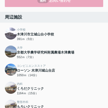
お問い合わせ
無料
周辺施設
小学校
木津川市立城山台小学校
391ｍ（5分）
大学
京都大学農学研究科附属農場木津農場
552ｍ（7分）
コンビニエンスストア
ローソン 木津川城山台店
1050ｍ（14分）
内科
くろだクリニック
1164ｍ（15分）
整形外科
もろいクリニック