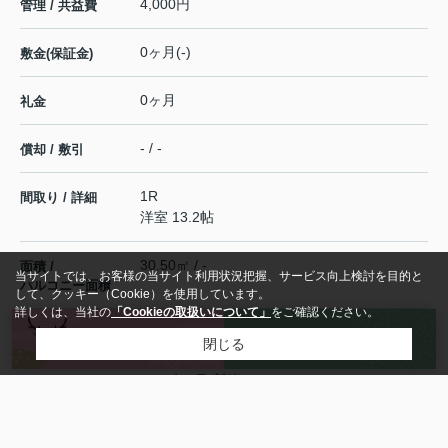
4,000円
管理 / 共益費
0ヶ月(-)
敷金(保証金)
0ヶ月
礼金
- / -
償却 / 敷引
1R
間取り / 詳細
洋室 13.2帖
30.50㎡ / -
面積 /
当サイトでは、お客様の当サイト利用状況把握、サービス向上検討を目的と
バルコニー面積
して、クッキー（Cookie）を使用しています。
詳しくは、当社の
「Cookieの取扱いについて」
をご確認ください。
来店予約
お問い合わせ
東
向き
閉じる
2026年4月(新築)
築年月
アパート / 木造
種別 / 建物構造