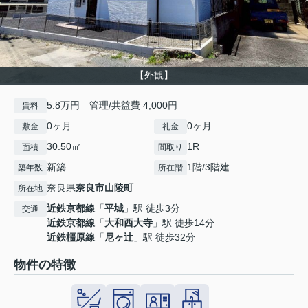
【外観】
5.8万円 管理/共益費 4,000円
賃料
0ヶ月
0ヶ月
敷金
礼金
30.50㎡
1R
面積
間取り
新築
1階/3階建
築年数
所在階
奈良県
奈良市
山陵町
所在地
近鉄京都線
「
平城
」駅 徒歩3分
交通
近鉄京都線
「
大和西大寺
」駅 徒歩14分
近鉄橿原線
「
尼ヶ辻
」駅 徒歩32分
物件の特徴