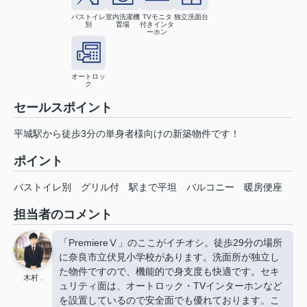
バストイレ
室内洗濯機
TVモニタ
独立洗面台
別
置場
付きインタ
ーホン
オートロッ
ク
セールスポイント
平城駅から徒歩3分の単身者様向けの新築物件です！
ポイント
バストイレ別
グリル付
駅まで平坦
バルコニー
暖房便座
担当者のコメント
「PremiereⅤ」のここがイチオシ。徒歩29分の場所
に奈良市立伏見小学校があります。洗面所が独立し
た物件ですので、機能的で身支度も快適です。セキ
木村 .
ュリティ面は、オートロック・TVインターホンなど
を設置しているので安全面でも優れております。こ