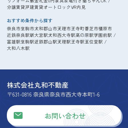
リフォーム
敷金礼金0円
家具家電付き
猫ちゃんOK
分譲賃貸
戸建賃貸
オートロック
VR内見
おすすめ条件から探す
奈良市
生駒市
大和郡山市
天理市
王寺町
香芝市
橿原市
近鉄奈良駅
新大宮駅
大和西大寺駅
高の原駅
学園前駅
富雄駅
生駒駅
近鉄郡山駅
天理駅
王寺駅
五位堂駅
大和八木駅
株式会社丸和不動産
〒631-0816 奈良県奈良市西大寺本町1-6
お問い合わせ