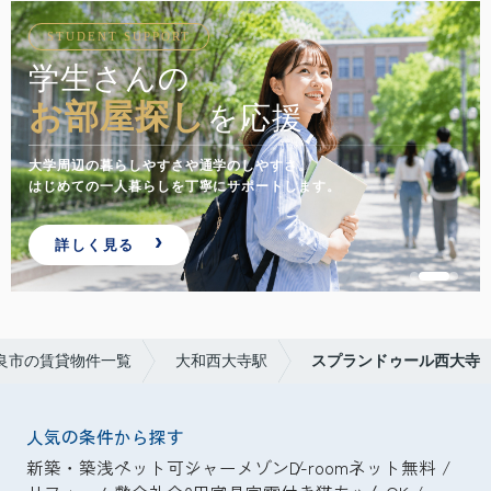
STUDENT SUPPORT
学生さんの
お部屋探し
を応援
大学周辺の暮らしやすさや通学のしやすさ。
はじめての一人暮らしを丁寧にサポートします。
詳しく見る
良市の賃貸物件一覧
大和西大寺駅
スプランドゥール西大寺
人気の条件から探す
新築・築浅
ペット可
シャーメゾン
D-room
ネット無料