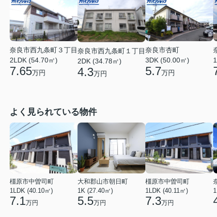
奈良市西九条町３丁目
奈良市杏町
奈良市西九条町１丁目
2LDK (54.70㎡)
1
3DK (50.00㎡)
2DK (34.78㎡)
7.65
5.7
4.3
万円
万円
万円
よく見られている物件
橿原市中曽司町
大和郡山市朝日町
橿原市中曽司町
1LDK (40.10㎡)
1K (27.40㎡)
1LDK (40.11㎡)
1
7.1
5.5
7.3
万円
万円
万円