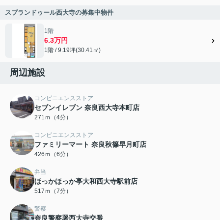
スプランドゥール西大寺の募集中物件
1階
6.3万円
1階 / 9.19坪(30.41㎡)
周辺施設
コンビニエンスストア
セブンイレブン 奈良西大寺本町店
271ｍ（4分）
コンビニエンスストア
ファミリーマート 奈良秋篠早月町店
426ｍ（6分）
弁当
ほっかほっか亭大和西大寺駅前店
517ｍ（7分）
警察
奈良警察署西大寺交番