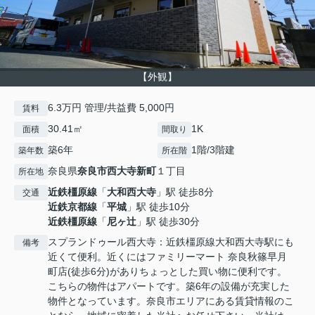
【外観】
6.3万円 管理/共益費 5,000円
賃料
30.41㎡
1K
面積
間取り
築6年
1階/3階建
築年数
所在階
奈良県
奈良市
西大寺新町
１丁目
所在地
近鉄橿原線
「
大和西大寺
」駅 徒歩8分
交通
近鉄京都線
「
平城
」駅 徒歩10分
近鉄橿原線
「
尼ヶ辻
」駅 徒歩30分
スプランドゥール西大寺：近鉄橿原線大和西大寺駅にも
備考
近くて便利。近くにはファミリーマート 奈良秋篠早月
町店(徒歩6分)がありちょっとした買い物に便利です。
こちらの物件はアパートです。築6年の設備が充実した
物件となっています。奈良市エリアにある賃貸情報のこ