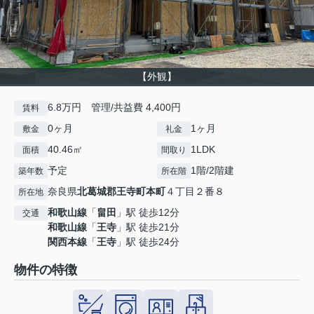
【外観】
6.8万円 管理/共益費 4,400円
賃料
0ヶ月
1ヶ月
敷金
礼金
40.46㎡
1LDK
面積
間取り
予定
1階/2階建
築年数
所在階
奈良県
北葛城郡王寺町
本町
４丁目２番８
所在地
和歌山線
「
畠田
」駅 徒歩12分
交通
和歌山線
「
王寺
」駅 徒歩21分
関西本線
「
王寺
」駅 徒歩24分
物件の特徴