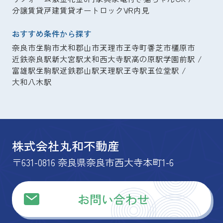
分譲賃貸
戸建賃貸
オートロック
VR内見
おすすめ条件から探す
奈良市
生駒市
大和郡山市
天理市
王寺町
香芝市
橿原市
近鉄奈良駅
新大宮駅
大和西大寺駅
高の原駅
学園前駅
富雄駅
生駒駅
近鉄郡山駅
天理駅
王寺駅
五位堂駅
大和八木駅
株式会社丸和不動産
〒631-0816 奈良県奈良市西大寺本町1-6
お問い合わせ