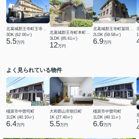
北葛城郡王寺町畠田８丁目
北葛城郡王寺町王寺１丁目
北葛城郡王寺町本町１丁目
1
2LDK (59.58㎡)
3DK (62.00㎡)
3LDK (85.61㎡)
6.9
5.5
万円
万円
12
万円
よく見られている物件
橿原市中曽司町
橿原市中曽司町
大和郡山市朝日町
1LDK (40.10㎡)
1LDK (40.11㎡)
1K (27.40㎡)
1
6.4
6.6
5.5
万円
万円
万円