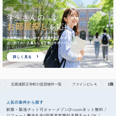
STUDENT SUPPORT
学生さんの
お部屋探し
を応援
大学周辺の暮らしやすさや通学のしやすさ。
はじめての一人暮らしを丁寧にサポートします。
詳しく見る
産
北葛城郡王寺町の賃貸物件一覧
ファインビレＡ
1階
人気の条件から探す
新築・築浅
ペット可
シャーメゾン
D-room
ネット無料
リフォーム
敷金礼金0円
家具家電付き
猫ちゃんOK