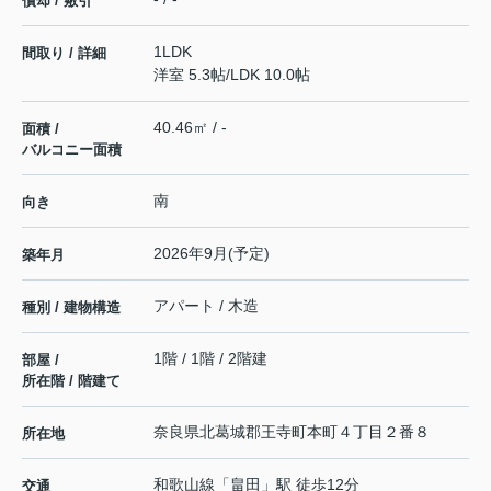
償却 / 敷引
1LDK
間取り / 詳細
洋室 5.3帖
/
LDK 10.0帖
40.46㎡ / -
面積 /
バルコニー面積
南
向き
2026年9月(予定)
築年月
アパート / 木造
種別 / 建物構造
1階 / 1階 / 2階建
部屋 /
所在階 / 階建て
奈良県
北葛城郡王寺町
本町
４丁目２番８
所在地
和歌山線
「
畠田
」駅 徒歩12分
交通