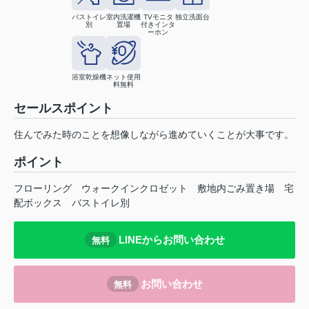
バストイレ
室内洗濯機
TVモニタ
独立洗面台
別
置場
付きインタ
ーホン
浴室乾燥機
ネット使用
料無料
セールスポイント
住んでみた時のことを想像しながら進めていくことが大事です。
ポイント
フローリング
ウォークインクロゼット
敷地内ごみ置き場
宅
配ボックス
バストイレ別
LINEからお問い合わせ
無料
お問い合わせ
無料