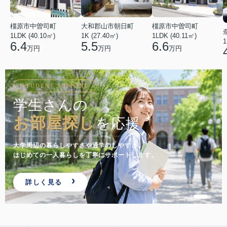
橿原市中曽司町
橿原市中曽司町
大和郡山市朝日町
1LDK (40.10㎡)
1LDK (40.11㎡)
1K (27.40㎡)
1
6.4
6.6
5.5
万円
万円
万円
STUDENT SUPPORT
学生さんの
お部屋探し
を応援
大学周辺の暮らしやすさや通学のしやすさ。
はじめての一人暮らしを丁寧にサポートします。
詳しく見る