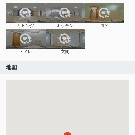
リビング
キッチン
風呂
トイレ
玄関
地図