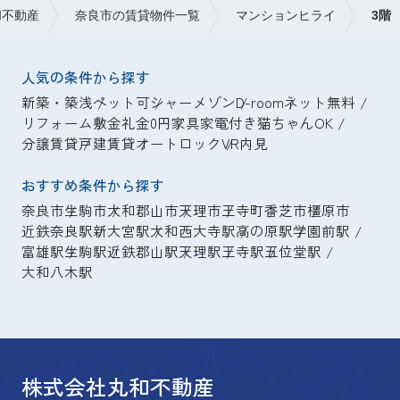
和不動産
奈良市の賃貸物件一覧
マンションヒライ
3階
人気の条件から探す
新築・築浅
ペット可
シャーメゾン
D-room
ネット無料
リフォーム
敷金礼金0円
家具家電付き
猫ちゃんOK
分譲賃貸
戸建賃貸
オートロック
VR内見
おすすめ条件から探す
奈良市
生駒市
大和郡山市
天理市
王寺町
香芝市
橿原市
近鉄奈良駅
新大宮駅
大和西大寺駅
高の原駅
学園前駅
富雄駅
生駒駅
近鉄郡山駅
天理駅
王寺駅
五位堂駅
大和八木駅
株式会社丸和不動産