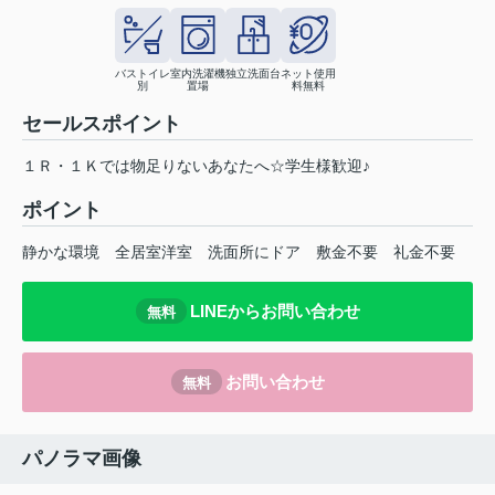
バストイレ
室内洗濯機
独立洗面台
ネット使用
別
置場
料無料
セールスポイント
１Ｒ・１Ｋでは物足りないあなたへ☆学生様歓迎♪
ポイント
静かな環境
全居室洋室
洗面所にドア
敷金不要
礼金不要
LINEからお問い合わせ
無料
お問い合わせ
無料
パノラマ画像