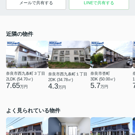
メールで共有する
LINEで共有する
近隣の物件
奈良市西九条町３丁目
奈良市杏町
奈良市西九条町１丁目
2LDK (54.70㎡)
1
3DK (50.00㎡)
2DK (34.78㎡)
7.65
5.7
4.3
万円
万円
万円
よく見られている物件