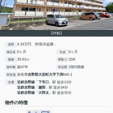
【外観】
4.33万円 管理/共益費 -
賃料
0ヶ月
0ヶ月
保証金
礼金
39.83㎡
2DK
面積
間取り
築47年
1階/5階建
築年数
所在階
奈良県
吉野郡大淀町
大字下渕
660-1
所在地
近鉄吉野線
「
下市口
」駅 徒歩13分
交通
近鉄吉野線
「
越部
」駅 徒歩34分
近鉄吉野線
「
大阿太
」駅 徒歩35分
物件の特徴