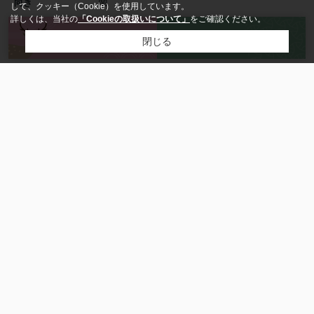
南
向き
して、クッキー（Cookie）を使用しています。
詳しくは、当社の
「Cookieの取扱いについて」
をご確認ください。
来店予約
お問い合わせ
1979年5月(築47年)
築年月
閉じる
賃貸マンション / 鉄筋コンクリート
種別 / 建物構造
1階 / 1階 / 5階建
部屋 /
所在階 / 階建て
奈良県
吉野郡大淀町
大字下渕
660-1
所在地
近鉄吉野線
「
下市口
」駅 徒歩13分
交通
近鉄吉野線
「
越部
」駅 徒歩34分
近鉄吉野線
「
大阿太
」駅 徒歩35分
空有 / 0円
駐車場 / 月額
- / -
更新料 /
更新事務手数料