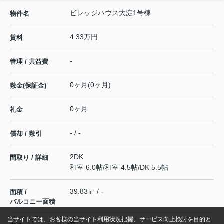
ビレッジハウス大淀1号棟
物件名
4.33万円
賃料
-
管理 / 共益費
0ヶ月(0ヶ月)
敷金(保証金)
0ヶ月
礼金
- / -
償却 / 敷引
2DK
間取り / 詳細
和室 6.0帖
/
和室 4.5帖
/
DK 5.5帖
39.83㎡ / -
面積 /
バルコニー面積
当サイトでは、お客様の当サイト利用状況把握、サービス向上検討を目的と