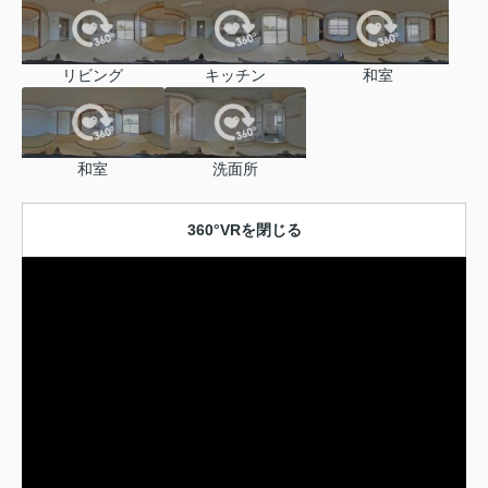
リビング
キッチン
和室
和室
洗面所
360°VRを閉じる