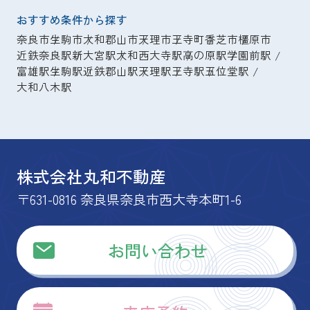
おすすめ条件から探す
奈良市
生駒市
大和郡山市
天理市
王寺町
香芝市
橿原市
近鉄奈良駅
新大宮駅
大和西大寺駅
高の原駅
学園前駅
富雄駅
生駒駅
近鉄郡山駅
天理駅
王寺駅
五位堂駅
大和八木駅
株式会社丸和不動産
〒631-0816 奈良県奈良市西大寺本町1-6
お問い合わせ