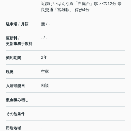
近鉄けいはんな線
「
白庭台
」駅 バス12分 奈
良交通「富雄駅」 停歩4分
無 / -
駐車場 / 月額
- / -
更新料 /
更新事務手数料
2年
契約期間
空家
現況
相談
入居可能日
-
敷金積み増し
その他条件
-
用途地域