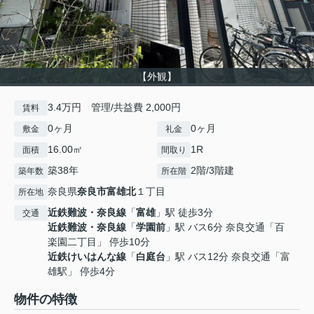
【外観】
3.4万円 管理/共益費 2,000円
賃料
0ヶ月
0ヶ月
敷金
礼金
16.00㎡
1R
面積
間取り
築38年
2階/3階建
築年数
所在階
奈良県
奈良市
富雄北
１丁目
所在地
近鉄難波・奈良線
「
富雄
」駅 徒歩3分
交通
近鉄難波・奈良線
「
学園前
」駅 バス6分 奈良交通「百
楽園二丁目」 停歩10分
近鉄けいはんな線
「
白庭台
」駅 バス12分 奈良交通「富
雄駅」 停歩4分
物件の特徴