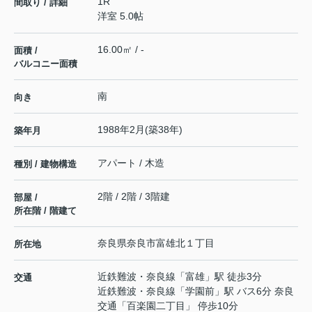
1R
間取り / 詳細
洋室 5.0帖
16.00㎡ / -
面積 /
バルコニー面積
南
向き
1988年2月(築38年)
築年月
アパート / 木造
種別 / 建物構造
2階 / 2階 / 3階建
部屋 /
所在階 / 階建て
奈良県
奈良市
富雄北
１丁目
所在地
近鉄難波・奈良線
「
富雄
」駅 徒歩3分
交通
近鉄難波・奈良線
「
学園前
」駅 バス6分 奈良
交通「百楽園二丁目」 停歩10分