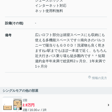
シューズボックス
インターネット対応
ネット使用料無料
-
設備(その他)
広いロフト部分は就寝スペースにも収納にも
備考
使える多機能スペースです☆南向きのバルコ
ニーで陽当りもＧＯＯＤ！洗濯物も良く乾き
ますね♪駅までもほぼ一本道で近く、もちろん
近大行きバス乗り場も徒歩圏内です＾＾短期
違約金半年未満で総賃料2ヶ月分、1年未満で
1ヶ月分
情報の見方
シングルモアの他の部屋
1階
2.9万円
1階 / 16.00㎡ / 1R