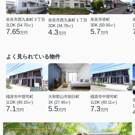
奈良市西九条町３丁目
奈良市杏町
奈良市西九条町１丁目
2LDK (54.70㎡)
1
3DK (50.00㎡)
2DK (34.78㎡)
7.65
5.7
4.3
万円
万円
万円
よく見られている物件
橿原市中曽司町
橿原市中曽司町
大和郡山市朝日町
1LDK (40.10㎡)
1LDK (40.11㎡)
1K (27.40㎡)
1
7.1
7.3
5.5
万円
万円
万円
ONLINE VIEWING