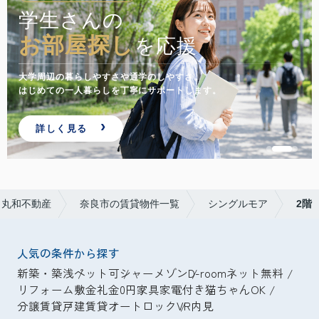
来店前でも
相談・内見
応援
でき
しやすさ。
遠方からのお部屋探しや忙しい方にも
ポートします。
オンライン相談・VR内見でスムーズ
問い合わせる
ら丸和不動産
奈良市の賃貸物件一覧
シングルモア
2階
人気の条件から探す
新築・築浅
ペット可
シャーメゾン
D-room
ネット無料
リフォーム
敷金礼金0円
家具家電付き
猫ちゃんOK
分譲賃貸
戸建賃貸
オートロック
VR内見