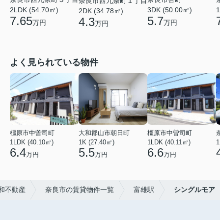
奈良市西九条町１丁目
2LDK (54.70㎡)
1
3DK (50.00㎡)
2DK (34.78㎡)
7.65
5.7
4.3
万円
万円
万円
よく見られている物件
橿原市中曽司町
大和郡山市朝日町
橿原市中曽司町
1LDK (40.10㎡)
1K (27.40㎡)
1LDK (40.11㎡)
1
6.4
5.5
6.6
万円
万円
万円
和不動産
奈良市の賃貸物件一覧
富雄駅
シングルモア