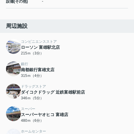
-
設備(その他)
周辺施設
コンビニエンスストア
ローソン 富雄駅北店
215ｍ（3分）
銀行
南都銀行富雄支店
315ｍ（4分）
ドラッグストア
ダイコクドラッグ 近鉄富雄駅前店
346ｍ（5分）
スーパー
スーパーヤオヒコ 富雄店
480ｍ（6分）
ホームセンター