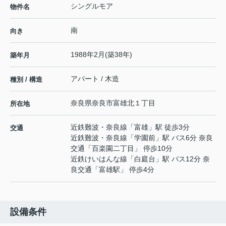
シングルモア
物件名
南
向き
1988年2月(築38年)
築年月
アパート / 木造
種別 / 構造
奈良県
奈良市
富雄北
１丁目
所在地
近鉄難波・奈良線
「
富雄
」駅 徒歩3分
交通
近鉄難波・奈良線
「
学園前
」駅 バス6分 奈良
交通「百楽園二丁目」 停歩10分
近鉄けいはんな線
「
白庭台
」駅 バス12分 奈
良交通「富雄駅」 停歩4分
設備条件