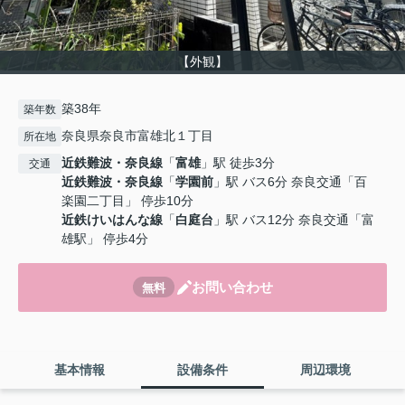
【外観】
築38年
築年数
奈良県奈良市富雄北１丁目
所在地
近鉄難波・奈良線
「
富雄
」駅 徒歩3分
交通
近鉄難波・奈良線
「
学園前
」駅 バス6分 奈良交通「百
楽園二丁目」 停歩10分
近鉄けいはんな線
「
白庭台
」駅 バス12分 奈良交通「富
雄駅」 停歩4分
お問い合わせ
無料
基本情報
設備条件
周辺環境