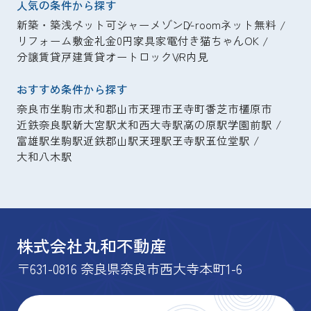
人気の条件から探す
新築・築浅
ペット可
シャーメゾン
D-room
ネット無料
リフォーム
敷金礼金0円
家具家電付き
猫ちゃんOK
分譲賃貸
戸建賃貸
オートロック
VR内見
おすすめ条件から探す
奈良市
生駒市
大和郡山市
天理市
王寺町
香芝市
橿原市
近鉄奈良駅
新大宮駅
大和西大寺駅
高の原駅
学園前駅
富雄駅
生駒駅
近鉄郡山駅
天理駅
王寺駅
五位堂駅
大和八木駅
株式会社丸和不動産
〒631-0816 奈良県奈良市西大寺本町1-6