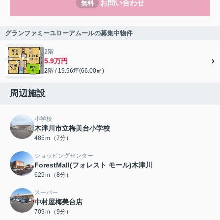
お問い合わせ
無料
グランファミーユＤーアムールの募集中物件
2階
5.9万円
2階 / 19.96坪(66.00㎡)
周辺施設
小学校
木津川市立梅美台小学校
485ｍ（7分）
ショッピングセンター
ForestMall(フォレスト モール)木津川
629ｍ（8分）
スーパー
中村屋梅美台店
709ｍ（9分）