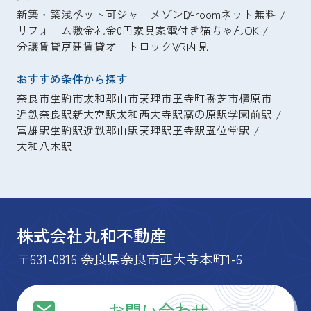
新築・築浅
ペット可
シャーメゾン
D-room
ネット無料
リフォーム
敷金礼金0円
家具家電付き
猫ちゃんOK
分譲賃貸
戸建賃貸
オートロック
VR内見
おすすめ条件から探す
奈良市
生駒市
大和郡山市
天理市
王寺町
香芝市
橿原市
近鉄奈良駅
新大宮駅
大和西大寺駅
高の原駅
学園前駅
富雄駅
生駒駅
近鉄郡山駅
天理駅
王寺駅
五位堂駅
大和八木駅
株式会社丸和不動産
〒631-0816 奈良県奈良市西大寺本町1-6
お問い合わせ