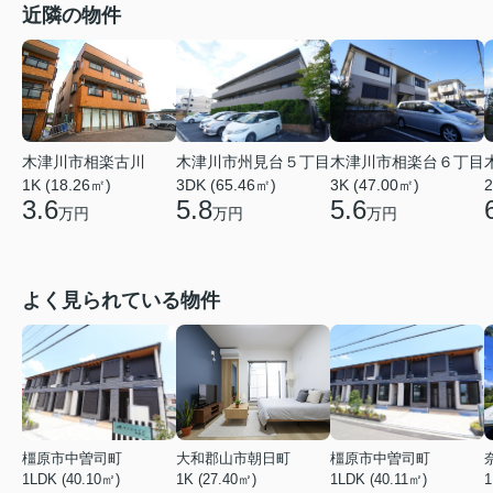
近隣の物件
木津川市相楽古川
木津川市相楽台６丁目
木津川市州見台５丁目
1K (18.26㎡)
3K (47.00㎡)
2
3DK (65.46㎡)
3.6
5.6
5.8
万円
万円
万円
よく見られている物件
橿原市中曽司町
大和郡山市朝日町
橿原市中曽司町
1LDK (40.10㎡)
1K (27.40㎡)
1LDK (40.11㎡)
1