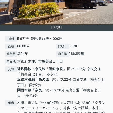
【外観】
5.9万円 管理/共益費 4,000円
賃料
66.00㎡
3LDK
面積
間取り
築24年
2階/3階建
築年数
所在階
京都府
木津川市
梅美台
１丁目
所在地
近鉄難波・奈良線
「
近鉄奈良
」駅 バス17分 奈良交通
交通
「梅美台七丁目」 停歩2分
近鉄京都線
「
高の原
」駅 バス22分 奈良交通「梅美台七
丁目」 停歩2分
関西本線
「
奈良
」駅 バス28分 奈良交通「梅美台七丁
目」 停歩2分
木津川市近辺での物件情報：大好評のあの物件「グラン
備考
ファミーユＤーアムール」。徒歩17分の距離に木津川