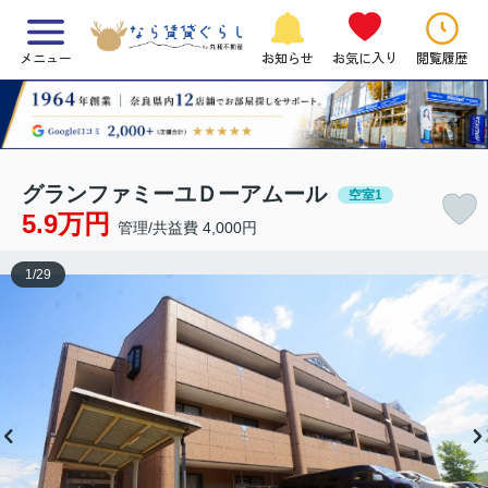
メニュー
お知らせ
お気に入り
閲覧履歴
グランファミーユＤーアムール
空室1
5.9万円
管理/共益費 4,000円
1
/
29