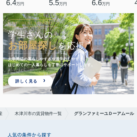
6.4
5.5
6.6
万円
万円
万円
ONLINE VIEWING
来店前でも
相談・内見
できます
遠方からのお部屋探しや忙しい方にも。
オンライン相談・VR内見でスムーズにご案内します。
問い合わせる
産
木津川市の賃貸物件一覧
グランファミーユＤーアムール
人気の条件から探す