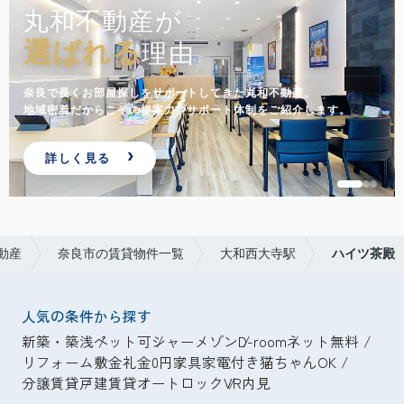
丸和不動産が
選ばれる
理由
奈良で長くお部屋探しをサポートしてきた丸和不動産。
地域密着だからこその提案力やサポート体制をご紹介します。
詳しく見る
動産
奈良市の賃貸物件一覧
大和西大寺駅
ハイツ茶殿
人気の条件から探す
新築・築浅
ペット可
シャーメゾン
D-room
ネット無料
リフォーム
敷金礼金0円
家具家電付き
猫ちゃんOK
分譲賃貸
戸建賃貸
オートロック
VR内見