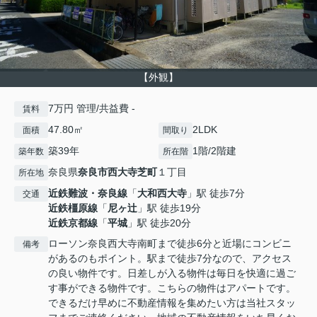
【外観】
7万円 管理/共益費 -
賃料
47.80㎡
2LDK
面積
間取り
築39年
1階/2階建
築年数
所在階
奈良県
奈良市
西大寺芝町
１丁目
所在地
近鉄難波・奈良線
「
大和西大寺
」駅 徒歩7分
交通
近鉄橿原線
「
尼ヶ辻
」駅 徒歩19分
近鉄京都線
「
平城
」駅 徒歩20分
ローソン奈良西大寺南町まで徒歩6分と近場にコンビニ
備考
があるのもポイント。駅まで徒歩7分なので、アクセス
の良い物件です。日差しが入る物件は毎日を快適に過ご
す事ができる物件です。こちらの物件はアパートです。
できるだけ早めに不動産情報を集めたい方は当社スタッ