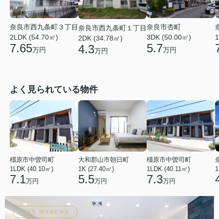
奈良市西九条町３丁目
奈良市杏町
奈良市西九条町１丁目
2LDK (54.70㎡)
1
3DK (50.00㎡)
2DK (34.78㎡)
7.65
5.7
4.3
万円
万円
万円
よく見られている物件
橿原市中曽司町
大和郡山市朝日町
橿原市中曽司町
1LDK (40.10㎡)
1K (27.40㎡)
1LDK (40.11㎡)
1
7.1
5.5
7.3
万円
万円
万円
WHY MARUWA