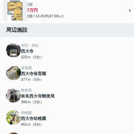
1階
7万円
1階 / 14.45坪(47.80㎡)
周辺施設
寺院・神社
西大寺
325ｍ（5分）
保育園
西大寺保育園
377ｍ（5分）
郵便局
奈良西大寺郵便局
380ｍ（5分）
幼稚園
西大寺幼稚園
461ｍ（6分）