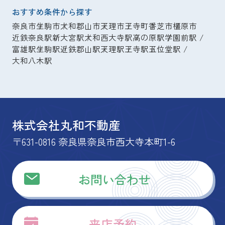
おすすめ条件から探す
奈良市
生駒市
大和郡山市
天理市
王寺町
香芝市
橿原市
近鉄奈良駅
新大宮駅
大和西大寺駅
高の原駅
学園前駅
富雄駅
生駒駅
近鉄郡山駅
天理駅
王寺駅
五位堂駅
大和八木駅
株式会社丸和不動産
〒631-0816 奈良県奈良市西大寺本町1-6
お問い合わせ
来店予約