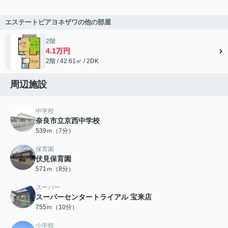
エステートピアヨネザワの他の部屋
2階
4.1万円
2階 / 42.61㎡ / 2DK
周辺施設
中学校
奈良市立京西中学校
539ｍ（7分）
保育園
伏見保育園
571ｍ（8分）
スーパー
スーパーセンタートライアル 宝来店
755ｍ（10分）
小学校