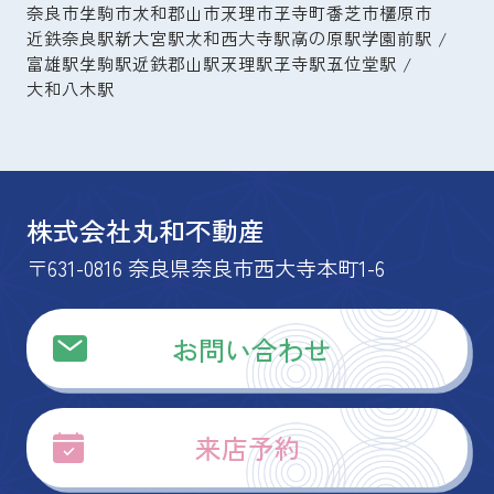
奈良市
生駒市
大和郡山市
天理市
王寺町
香芝市
橿原市
近鉄奈良駅
新大宮駅
大和西大寺駅
高の原駅
学園前駅
富雄駅
生駒駅
近鉄郡山駅
天理駅
王寺駅
五位堂駅
大和八木駅
株式会社丸和不動産
〒631-0816 奈良県奈良市西大寺本町1-6
お問い合わせ
来店予約