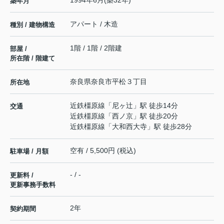
築年月
アパート / 木造
種別 / 建物構造
1階 / 1階 / 2階建
部屋 /
所在階 / 階建て
奈良県
奈良市
平松
３丁目
所在地
近鉄橿原線
「
尼ヶ辻
」駅 徒歩14分
交通
近鉄橿原線
「
西ノ京
」駅 徒歩20分
近鉄橿原線
「
大和西大寺
」駅 徒歩28分
空有 / 5,500円 (税込)
駐車場 / 月額
- / -
更新料 /
更新事務手数料
2年
契約期間