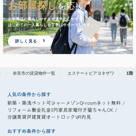
お部屋探し
を応援
大学周辺の暮らしやすさや通学のしやすさ。
はじめての一人暮らしを丁寧にサポートします。
詳しく見る
産
奈良市の賃貸物件一覧
エステートピアヨネザワ
1階
人気の条件から探す
新築・築浅
ペット可
シャーメゾン
D-room
ネット無料
リフォーム
敷金礼金0円
家具家電付き
猫ちゃんOK
分譲賃貸
戸建賃貸
オートロック
VR内見
おすすめ条件から探す