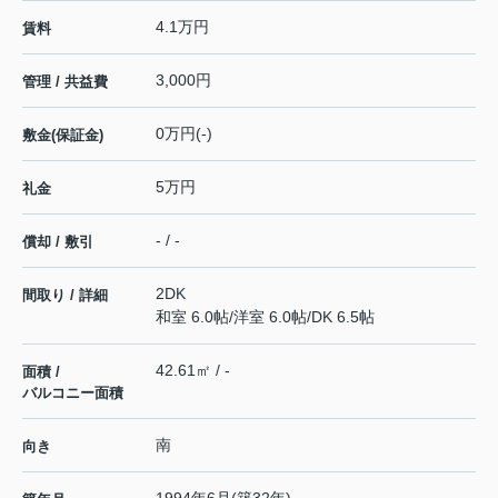
4.1万円
賃料
3,000円
管理 / 共益費
0万円(-)
敷金(保証金)
5万円
礼金
- / -
償却 / 敷引
2DK
間取り / 詳細
和室 6.0帖
/
洋室 6.0帖
/
DK 6.5帖
42.61㎡ / -
面積 /
バルコニー面積
南
向き
1994年6月(築32年)