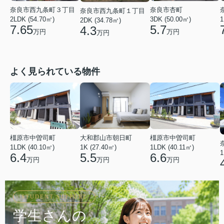
奈良市西九条町３丁目
奈良市杏町
奈良市西九条町１丁目
2LDK (54.70㎡)
1
3DK (50.00㎡)
2DK (34.78㎡)
7.65
5.7
4.3
万円
万円
万円
よく見られている物件
橿原市中曽司町
橿原市中曽司町
大和郡山市朝日町
1LDK (40.10㎡)
1LDK (40.11㎡)
1K (27.40㎡)
1
6.4
6.6
5.5
万円
万円
万円
STUDENT SUPPORT
学生さんの