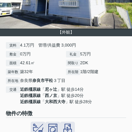
【外観】
4.1万円 管理/共益費 3,000円
賃料
0万円
5万円
敷金
礼金
42.61㎡
2DK
面積
間取り
築32年
1階/2階建
築年数
所在階
奈良県
奈良市
平松
３丁目
所在地
近鉄橿原線
「
尼ヶ辻
」駅 徒歩14分
交通
近鉄橿原線
「
西ノ京
」駅 徒歩20分
近鉄橿原線
「
大和西大寺
」駅 徒歩28分
物件の特徴