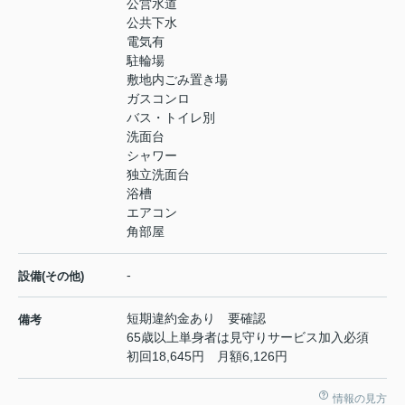
公営水道
公共下水
電気有
駐輪場
敷地内ごみ置き場
ガスコンロ
バス・トイレ別
洗面台
シャワー
独立洗面台
浴槽
エアコン
角部屋
-
設備(その他)
短期違約金あり 要確認
備考
65歳以上単身者は見守りサービス加入必須
初回18,645円 月額6,126円
情報の見方