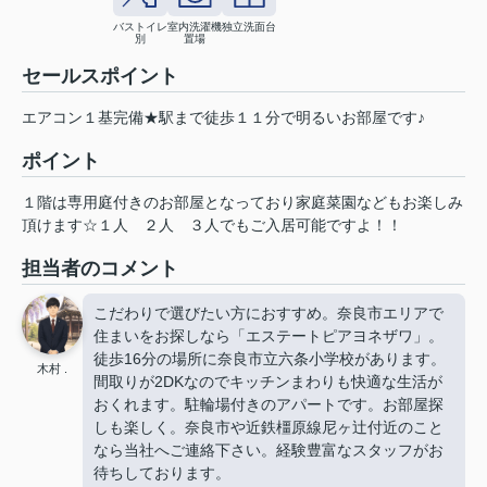
バストイレ
室内洗濯機
独立洗面台
別
置場
セールスポイント
エアコン１基完備★駅まで徒歩１１分で明るいお部屋です♪
ポイント
１階は専用庭付きのお部屋となっており家庭菜園などもお楽しみ
頂けます☆１人
２人
３人でもご入居可能ですよ！！
担当者のコメント
こだわりで選びたい方におすすめ。奈良市エリアで
住まいをお探しなら「エステートピアヨネザワ」。
徒歩16分の場所に奈良市立六条小学校があります。
木村 .
間取りが2DKなのでキッチンまわりも快適な生活が
おくれます。駐輪場付きのアパートです。お部屋探
しも楽しく。奈良市や近鉄橿原線尼ヶ辻付近のこと
なら当社へご連絡下さい。経験豊富なスタッフがお
待ちしております。