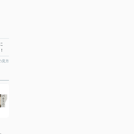
に
！
の見方