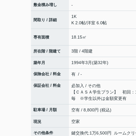
敷金積み増し
-
1K
間取り / 詳細
K 2.0帖
/
洋室 6.0帖
18.15㎡
専有面積
3階 / 4階建
所在階 / 階建て
1994年3月(築32年)
築年月
保険会社 / 料金
有 / -
保証会社 / 料金
必加入 / その他
【ＣＡＳＡ学生プラン】 初回：10
毎 ※学生以外は金額変更有
駐車場 / 月額
空有 / 8,800円 (税込)
空家
現況
その他条件
鍵交換代:1万6,500円 ルームクリ