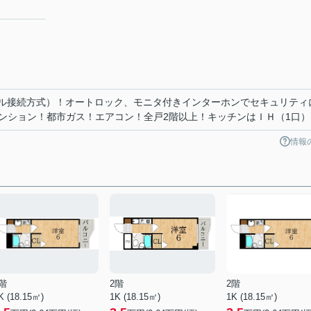
５
ブル接続方式）！オートロック、モニタ付きインターホンでセキュリティ
ンション！都市ガス！エアコン！全戸2階以上！キッチンはＩＨ（1口）
情報
階
2階
2階
K (18.15㎡)
1K (18.15㎡)
1K (18.15㎡)