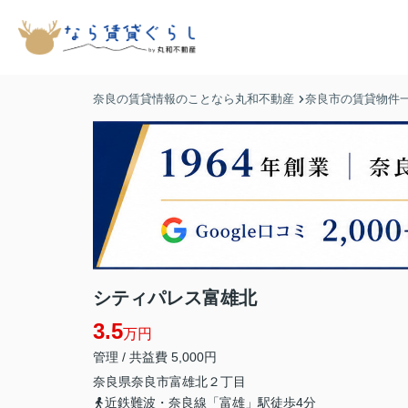
奈良の賃貸情報のことなら丸和不動産
奈良市の賃貸物件
シティパレス富雄北
3.5
万円
管理 / 共益費 5,000円
奈良県
奈良市
富雄北
２丁目
近鉄難波・奈良線「富雄」駅徒歩4分