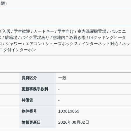
月額）
入居 / 学生歓迎 / カードキー / 学生向け / 室内洗濯機置場 / バルコニ
下水 / 駐輪場 / バイク置場あり / 敷地内ごみ置き場 / IHクッキングヒータ
口 / シャワー / エアコン / シューズボックス / インターネット対応 / ネ
Vモニタ付インターホン
一般
賃貸区分
-
更新事務手数料
-
特優賃
103819865
物件番号
2026年08月02日
情報更新日