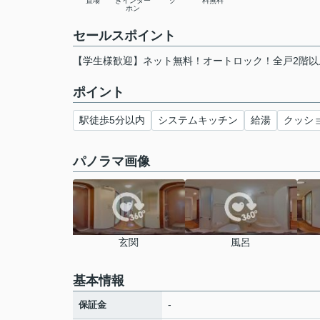
置場
きインター
ク
料無料
ホン
セールスポイント
【学生様歓迎】ネット無料！オートロック！全戸2階以
ポイント
駅徒歩5分以内
システムキッチン
給湯
クッシ
パノラマ画像
玄関
風呂
基本情報
-
保証金