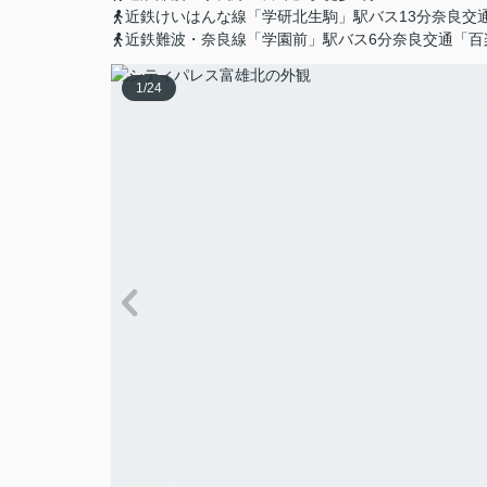
近鉄けいはんな線「学研北生駒」駅バス13分奈良交
近鉄難波・奈良線「学園前」駅バス6分奈良交通「百
1
/
24