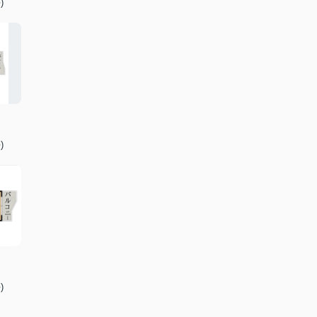
)
)
)