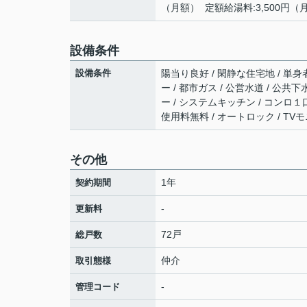
（月額） 定額給湯料:3,500円（
設備条件
設備条件
陽当り良好 / 閑静な住宅地 / 単身者
ー / 都市ガス / 公営水道 / 公共
ー / システムキッチン / コンロ１
使用料無料 / オートロック / T
その他
1年
契約期間
-
更新料
72戸
総戸数
仲介
取引態様
-
管理コード