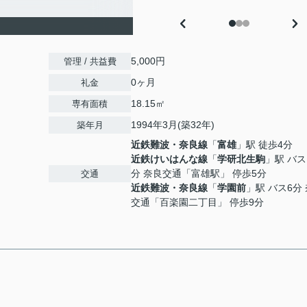
5,000円
管理 / 共益費
0ヶ月
礼金
18.15㎡
専有面積
1994年3月(築32年)
築年月
近鉄難波・奈良線
「
富雄
」駅 徒歩4分
近鉄けいはんな線
「
学研北生駒
」駅 バス
分 奈良交通「富雄駅」 停歩5分
交通
近鉄難波・奈良線
「
学園前
」駅 バス6分
交通「百楽園二丁目」 停歩9分