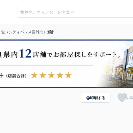
シティパレス富雄北
3階
一覧
印刷する
お気