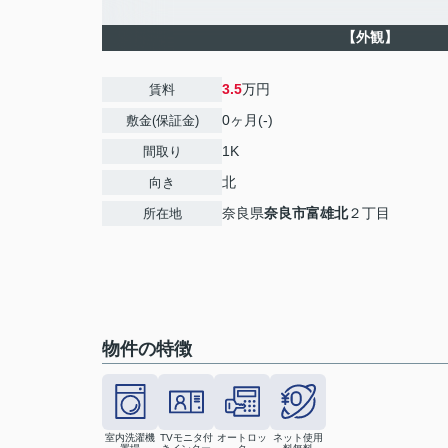
【外観】
3.5
万円
賃料
0ヶ月(-)
敷金(保証金)
1K
間取り
北
向き
奈良県
奈良市
富雄北
２丁目
所在地
物件の特徴
室内洗濯機
TVモニタ付
オートロッ
ネット使用