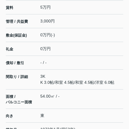
5万円
賃料
3,000円
管理 / 共益費
0万円(-)
敷金(保証金)
0万円
礼金
- / -
償却 / 敷引
3K
間取り / 詳細
K 3.0帖
/
和室 4.5帖
/
和室 4.5帖
/
洋室 6.0帖
54.00㎡ / -
面積 /
バルコニー面積
東
向き