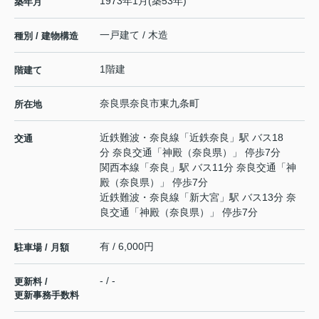
1973年1月(築53年)
築年月
一戸建て / 木造
種別 / 建物構造
1階建
階建て
奈良県
奈良市
東九条町
所在地
近鉄難波・奈良線
「
近鉄奈良
」駅 バス18
交通
分 奈良交通「神殿（奈良県）」 停歩7分
関西本線
「
奈良
」駅 バス11分 奈良交通「神
殿（奈良県）」 停歩7分
近鉄難波・奈良線
「
新大宮
」駅 バス13分 奈
良交通「神殿（奈良県）」 停歩7分
有 / 6,000円
駐車場 / 月額
- / -
更新料 /
更新事務手数料