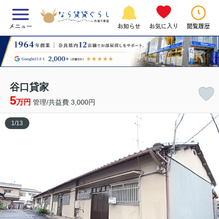
メニュー
お知らせ
お気に入り
閲覧履歴
谷口貸家
5
万円
管理/共益費 3,000円
1
/
13