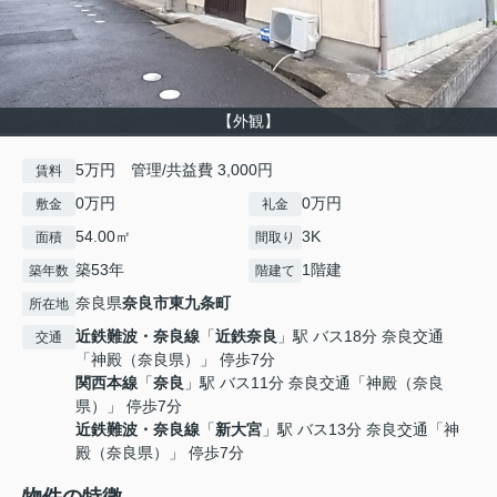
【外観】
5万円 管理/共益費 3,000円
賃料
0万円
0万円
敷金
礼金
54.00㎡
3K
面積
間取り
築53年
1階建
築年数
階建て
奈良県
奈良市
東九条町
所在地
近鉄難波・奈良線
「
近鉄奈良
」駅 バス18分 奈良交通
交通
「神殿（奈良県）」 停歩7分
関西本線
「
奈良
」駅 バス11分 奈良交通「神殿（奈良
県）」 停歩7分
近鉄難波・奈良線
「
新大宮
」駅 バス13分 奈良交通「神
殿（奈良県）」 停歩7分
物件の特徴