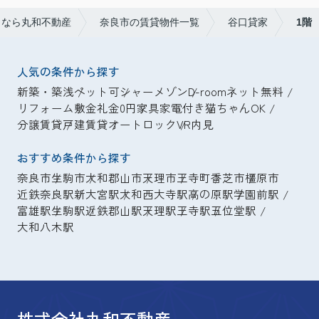
となら丸和不動産
奈良市の賃貸物件一覧
谷口貸家
1階
人気の条件から探す
新築・築浅
ペット可
シャーメゾン
D-room
ネット無料
リフォーム
敷金礼金0円
家具家電付き
猫ちゃんOK
分譲賃貸
戸建賃貸
オートロック
VR内見
おすすめ条件から探す
奈良市
生駒市
大和郡山市
天理市
王寺町
香芝市
橿原市
近鉄奈良駅
新大宮駅
大和西大寺駅
高の原駅
学園前駅
富雄駅
生駒駅
近鉄郡山駅
天理駅
王寺駅
五位堂駅
大和八木駅
株式会社丸和不動産