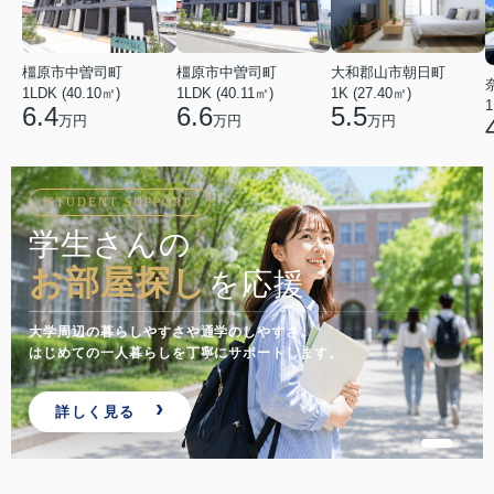
橿原市中曽司町
橿原市中曽司町
大和郡山市朝日町
1LDK (40.10㎡)
1LDK (40.11㎡)
1K (27.40㎡)
1
6.4
6.6
5.5
万円
万円
万円
STUDENT SUPPORT
学生さんの
お部屋探し
を応援
大学周辺の暮らしやすさや通学のしやすさ。
はじめての一人暮らしを丁寧にサポートします。
詳しく見る