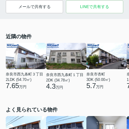
メールで共有する
LINEで共有する
近隣の物件
奈良市西九条町３丁目
奈良市杏町
奈良市西九条町１丁目
2LDK (54.70㎡)
1
3DK (50.00㎡)
2DK (34.78㎡)
7.65
5.7
4.3
万円
万円
万円
よく見られている物件