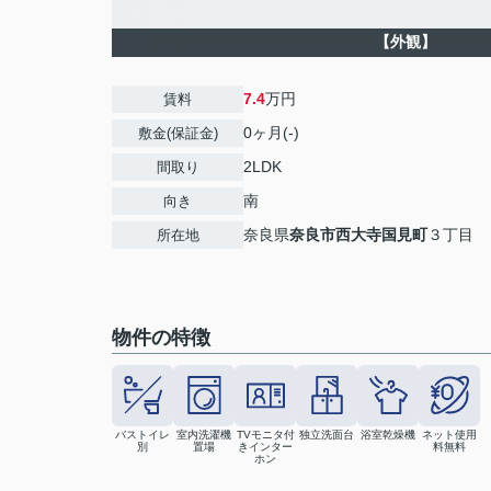
【外観】
7.4
万円
賃料
0ヶ月(-)
敷金(保証金)
2LDK
間取り
南
向き
奈良県
奈良市
西大寺国見町
３丁目
所在地
物件の特徴
バストイレ
室内洗濯機
TVモニタ付
独立洗面台
浴室乾燥機
ネット使用
別
置場
きインター
料無料
ホン