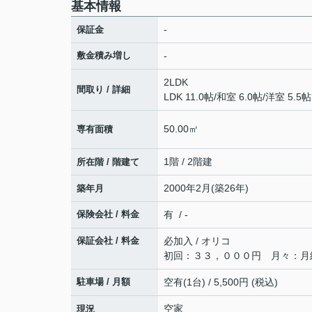
基本情報
-
保証金
敷金積み増し
-
2LDK
間取り / 詳細
LDK 11.0帖
/
和室 6.0帖
/
洋室 5.5帖
50.00㎡
専有面積
1階 / 2階建
所在階 / 階建て
2000年2月(築26年)
築年月
保険会社 / 料金
有 / -
保証会社 / 料金
必加入 / オリコ
初回：３３，０００円 月々：月
駐車場 / 月額
空有(1台) / 5,500円 (税込)
空家
現況