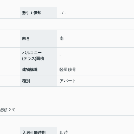
- / -
敷引 / 償却
南
向き
バルコニー
-
(テラス)面積
軽量鉄骨
建物構造
アパート
種別
総額２％
即時
入居可能時期