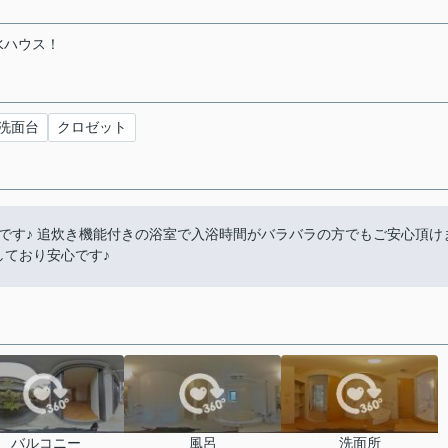
水ハウス！
洗面台
クロゼット
です♪ 追炊き機能付きの浴室で入浴時間がバラバラの方でもご安心頂け
しており安心です♪
バルコニー
風呂
洗面所