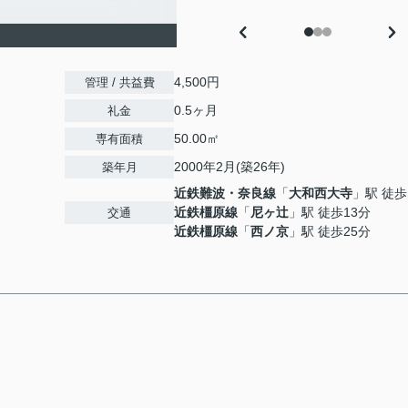
4,500円
管理 / 共益費
0.5ヶ月
礼金
50.00㎡
専有面積
2000年2月(築26年)
築年月
近鉄難波・奈良線
「
大和西大寺
」駅 徒歩
近鉄橿原線
「
尼ヶ辻
」駅 徒歩13分
交通
近鉄橿原線
「
西ノ京
」駅 徒歩25分