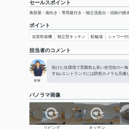
セールスポイント
角部屋・南向き・専用庭付き・独立洗面台・信頼の積
ポイント
浴室乾燥機
独立型キッチン
駐輪場
シャワー付
担当者のコメント
拓けた住環境で雰囲気も良い住宅街の一角
すね♪エントランスには防犯カメラも完備
萩塚 .
パノラマ画像
リビング
キッチン