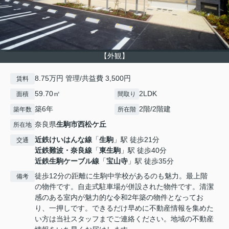
【外観】
8.75万円 管理/共益費 3,500円
賃料
59.70㎡
2LDK
面積
間取り
築6年
2階/2階建
築年数
所在階
奈良県
生駒市
西松ケ丘
所在地
近鉄けいはんな線
「
生駒
」駅 徒歩21分
交通
近鉄難波・奈良線
「
東生駒
」駅 徒歩40分
近鉄生駒ケーブル線
「
宝山寺
」駅 徒歩35分
徒歩12分の距離に生駒中学校があるのも魅力。最上階
備考
の物件です。自走式駐車場が併設された物件です。清潔
感のある室内が魅力的な令和2年築の物件となってお
り、一押しです。できるだけ早めに不動産情報を集めた
い方は当社スタッフまでご連絡ください。地域の不動産