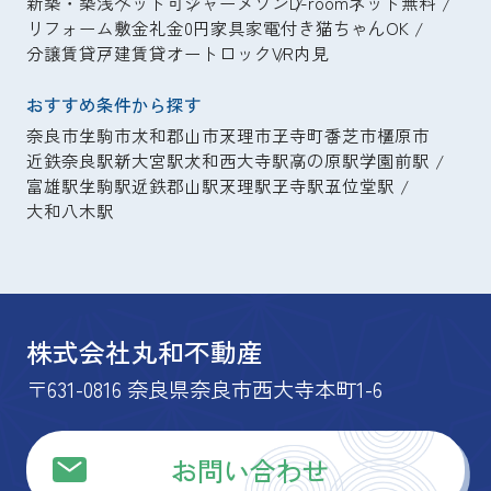
新築・築浅
ペット可
シャーメゾン
D-room
ネット無料
リフォーム
敷金礼金0円
家具家電付き
猫ちゃんOK
分譲賃貸
戸建賃貸
オートロック
VR内見
おすすめ条件から探す
奈良市
生駒市
大和郡山市
天理市
王寺町
香芝市
橿原市
近鉄奈良駅
新大宮駅
大和西大寺駅
高の原駅
学園前駅
富雄駅
生駒駅
近鉄郡山駅
天理駅
王寺駅
五位堂駅
大和八木駅
株式会社丸和不動産
〒631-0816 奈良県奈良市西大寺本町1-6
お問い合わせ