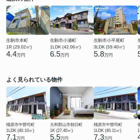
生駒市小瀬町
生駒市本町
生駒市小平尾町
1LDK (42.06㎡)
1R (29.02㎡)
3LDK (59.40㎡)
3
6.5
4.4
5.8
万円
万円
万円
よく見られている物件
橿原市中曽司町
大和郡山市朝日町
橿原市中曽司町
1LDK (40.10㎡)
1K (27.40㎡)
1LDK (40.11㎡)
1
7.1
5.5
7.3
万円
万円
万円