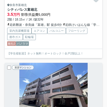
奈良市富雄北
シティパレス富雄北
3.5
万円
管理/共益費5,000円
2階 / 18.15㎡ / 1K /築32年
近鉄難波・奈良線「富雄」駅 徒歩4分
近鉄けいはんな線「学研北生駒」駅 バス13分 奈良交通「富雄駅」 停歩5分
室内洗濯機置場
エアコン
バルコニー
フローリング
都市ガス
駐輪場
敷礼0
パノラマ
【学生様歓迎】ネット無料！オートロック！全戸2階以上！
賃貸マンション