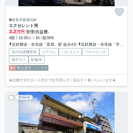
奈良市富雄元町
エクセレント河
3.2
万円
管理/共益費-
4階 / 18.00㎡ / 1K /築38年
近鉄難波・奈良線「富雄」駅 徒歩4分
近鉄難波・奈良線「学園前」駅 徒歩26分
室内洗濯機置場
エアコン
バルコニー
フローリング
都市ガス
駐輪場
敷0
即入居可
パノラマ
★近畿大学行きバス停まで信号渡らず！徒歩すぐ着いちゃいます★
アパート