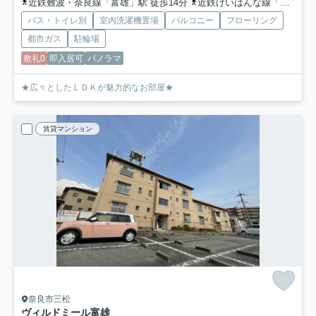
近鉄難波・奈良線「富雄」駅 徒歩14分
近鉄けいはんな線「学研北生駒」駅 バス16分 奈良交通「三松橋」 停歩8分
バス・トイレ別
室内洗濯機置場
バルコニー
フローリング
都市ガス
駐輪場
敷礼0
即入居可
パノラマ
★広々としたＬＤＫが魅力的なお部屋★
賃貸マンション
奈良市三松
ヴィルドミール富雄