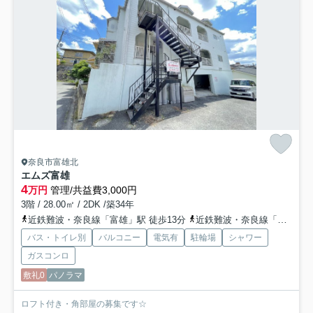
奈良市富雄北
エムズ富雄
4
万円
管理/共益費3,000円
3階 / 28.00㎡ / 2DK /築34年
近鉄難波・奈良線「富雄」駅 徒歩13分
近鉄難波・奈良線「学園前」駅 徒歩25分
バス・トイレ別
バルコニー
電気有
駐輪場
シャワー
ガスコンロ
敷礼0
パノラマ
ロフト付き・角部屋の募集です☆