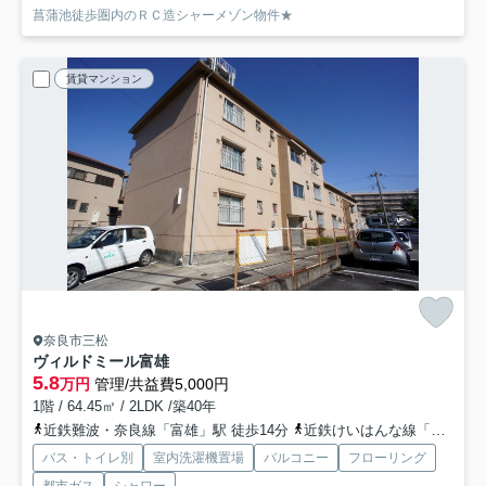
菖蒲池徒歩圏内のＲＣ造シャーメゾン物件★
賃貸マンション
奈良市三松
ヴィルドミール富雄
5.8
万円
管理/共益費5,000円
1階 / 64.45㎡ / 2LDK /築40年
近鉄難波・奈良線「富雄」駅 徒歩14分
近鉄けいはんな線「学研北生駒」駅 バス16分 奈良交通「三松橋」 停歩8分
バス・トイレ別
室内洗濯機置場
バルコニー
フローリング