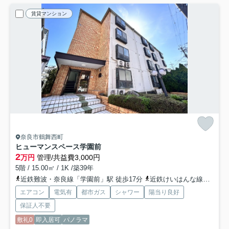
賃貸マンション
奈良市鶴舞西町
ヒューマンスペース学園前
2
万円
管理/共益費3,000円
5階 / 15.00㎡ / 1K /築39年
近鉄難波・奈良線「学園前」駅 徒歩17分
近鉄けいはんな線「学研北生駒」駅 バス14分 奈良交通「大渕橋（奈良県）」 停歩6分
エアコン
電気有
都市ガス
シャワー
陽当り良好
保証人不要
敷礼0
即入居可
パノラマ