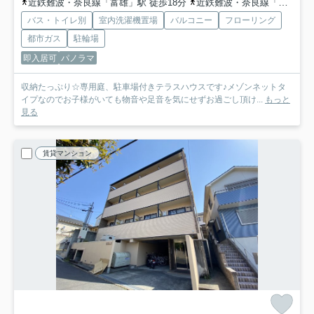
近鉄難波・奈良線「富雄」駅 徒歩18分
近鉄難波・奈良線「学園前」駅 徒歩34分
バス・トイレ別
室内洗濯機置場
バルコニー
フローリング
都市ガス
駐輪場
即入居可
パノラマ
収納たっぷり☆専用庭、駐車場付きテラスハウスです♪メゾンネットタ
イプなのでお子様がいても物音や足音を気にせずお過ごし頂け...
もっと
見る
賃貸マンション