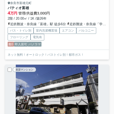
奈良市富雄元町
パティオ富雄
4
万円
管理/共益費3,000円
2階 / 20.00㎡ / 1K /築26年
近鉄難波・奈良線「富雄」駅 徒歩6分
近鉄難波・奈良線「学園前」駅 徒歩21分
バス・トイレ別
室内洗濯機置場
エアコン
バルコニー
フローリング
電気有
敷0
即入居可
パノラマ
ネット無料！オートロック！バストイレ別！都市ガス！
賃貸マンション