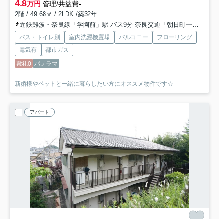
4.8
万円
管理/共益費-
2階 / 49.68㎡ / 2LDK /築32年
近鉄難波・奈良線「学園前」駅 バス9分 奈良交通「朝日町一丁目」 停歩5分
バス・トイレ別
室内洗濯機置場
バルコニー
フローリング
電気有
都市ガス
敷礼0
パノラマ
新婚様やペットと一緒に暮らしたい方にオススメ物件です☆
アパート