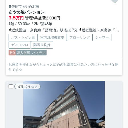
奈良市あやめ池南
あやめ池パンション
3.5
万円
管理/共益費2,000円
1階 / 30.00㎡ / 2K /築48年
近鉄難波・奈良線「菖蒲池」駅 徒歩7分
近鉄難波・奈良線「学園前」駅 徒歩18分
バス・トイレ別
室内洗濯機置場
フローリング
シャワー
ガスコンロ
陽当り良好
敷0
即入居可
パノラマ
お家賃を抑えながらちょっと広めのお部屋に住みたい方にぴったりな物
件です☆
賃貸マンション