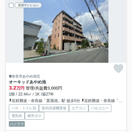
賃貸マンション
奈良市あやめ池北
オーキッドあやめ池
3.2
万円
管理/共益費3,000円
1階 / 22.44㎡ / 1K /築27年
近鉄難波・奈良線「菖蒲池」駅 徒歩5分
近鉄難波・奈良線「富雄」駅 バス3分 奈良交通「学園前駅〔北〕」 停歩20分
バス・トイレ別
室内洗濯機置場
エアコン
バルコニー
電気有
都市ガス
パノラマ