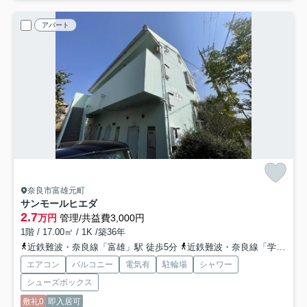
アパート
奈良市富雄元町
サンモールヒエダ
2.7
万円
管理/共益費3,000円
1階 / 17.00㎡ / 1K /築36年
近鉄難波・奈良線「富雄」駅 徒歩5分
近鉄難波・奈良線「学園前」駅 バス6分 奈良交通「百楽園二丁目」 停歩13分
エアコン
バルコニー
電気有
駐輪場
シャワー
シューズボックス
敷礼0
即入居可