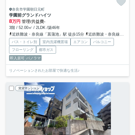
奈良市学園朝日元町
学園前グランドハイツ
8
万円
管理/共益費-
3階 / 52.00㎡ / 2LDK /築46年
近鉄難波・奈良線「菖蒲池」駅 徒歩15分
近鉄難波・奈良線「学園前」駅 徒歩16分
バス・トイレ別
室内洗濯機置場
エアコン
バルコニー
フローリング
都市ガス
即入居可
パノラマ
リノベーションされたお部屋で快適な生活♪
賃貸マンション