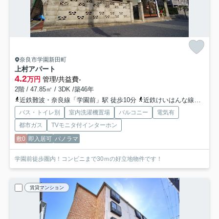
奈良市学園新田町
上村アパート
4.2
万円
管理/共益費-
2階 / 47.85㎡ / 3DK /築46年
近鉄難波・奈良線「学園前」駅 徒歩10分
近鉄けいはんな線「学研奈良登美ヶ丘」駅 バス6分 奈良交通「鶴舞町一丁目」 停歩7分
バス・トイレ別
室内洗濯機置場
バルコニー
電気有
都市ガス
TVモニタ付インターホン
敷0
即入居可
パノラマ
学園前徒歩圏内！コンビニまで30ｍの好立地物件です！
賃貸マンション