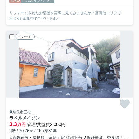
敷礼0
即入居可
パノラマ
リフォームされたお部屋を実際に見てみませんか？菖蒲池エリアで
2LDKを募集中でございます♪
アパート
奈良市三松
ラベルメイゾン
3.3
万円
管理/共益費2,000円
2階 / 20.76㎡ / 1K /築31年
近鉄難波・奈良線「富雄」駅 徒歩10分
近鉄難波・奈良線「学園前」駅 徒歩30分