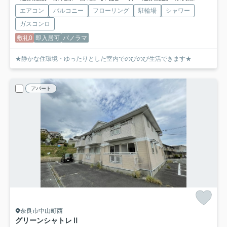
エアコン
バルコニー
フローリング
駐輪場
シャワー
ガスコンロ
敷礼0
即入居可
パノラマ
★静かな住環境・ゆったりとした室内でのびのび生活できます★
アパート
奈良市中山町西
グリーンシャトレⅡ