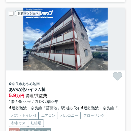
賃貸マンション
奈良市あやめ池南
あやめ池ハイツＡ棟
5.9
万円
管理/共益費-
1階 / 45.00㎡ / 2LDK /築53年
近鉄難波・奈良線「菖蒲池」駅 徒歩5分
近鉄難波・奈良線「大和西大寺」駅 徒歩22分
バス・トイレ別
エアコン
バルコニー
フローリング
都市ガス
駐輪場