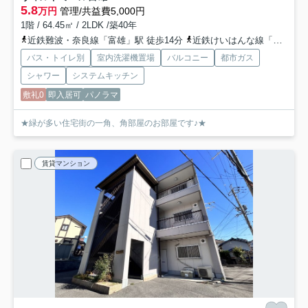
5.8
万円
管理/共益費5,000円
1階 / 64.45㎡ / 2LDK /築40年
近鉄難波・奈良線「富雄」駅 徒歩14分
近鉄けいはんな線「学研北生駒」駅 バス16分 奈良交通「三松橋」 停歩8分
バス・トイレ別
室内洗濯機置場
バルコニー
都市ガス
シャワー
システムキッチン
敷礼0
即入居可
パノラマ
★緑が多い住宅街の一角、角部屋のお部屋です♪★
賃貸マンション