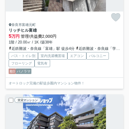
奈良市富雄元町
リッチヒル富雄
5
万円
管理/共益費2,000円
1階 / 20.00㎡ / 1K /築38年
近鉄難波・奈良線「富雄」駅 徒歩4分
近鉄難波・奈良線「学園前」駅 徒歩17分
バス・トイレ別
室内洗濯機置場
エアコン
バルコニー
フローリング
電気有
敷0
パノラマ
オートロック完備の駅徒歩圏内マンション物件！
賃貸マンション