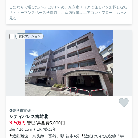
こだわりで選びたい方におすすめ。奈良市エリアで住まいをお探しなら
「ヒューマンスペース学園前」。室内設備はエアコン・フロー...
もっと
見る
賃貸マンション
奈良市富雄北
シティパレス富雄北
3.5
万円
管理/共益費5,000円
2階 / 18.15㎡ / 1K /築32年
近鉄難波・奈良線「富雄」駅 徒歩4分
近鉄けいはんな線「学研北生駒」駅 バス13分 奈良交通「富雄駅」 停歩5分