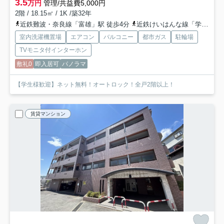
3.5
万円
管理/共益費5,000円
2階 / 18.15㎡ / 1K /築32年
近鉄難波・奈良線「富雄」駅 徒歩4分
近鉄けいはんな線「学研北生駒」駅 バス13分 奈良交通「富雄駅」 停歩5分
室内洗濯機置場
エアコン
バルコニー
都市ガス
駐輪場
TVモニタ付インターホン
敷礼0
即入居可
パノラマ
【学生様歓迎】ネット無料！オートロック！全戸2階以上！
賃貸マンション