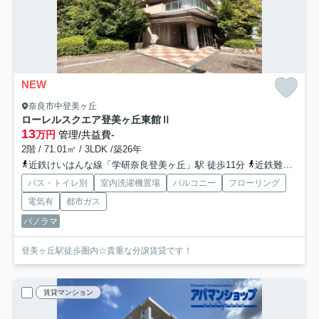
NEW
奈良市中登美ヶ丘
ローレルスクエア登美ヶ丘東館Ⅱ
13
万円
管理/共益費-
2階 / 71.01㎡ / 3LDK /築26年
近鉄けいはんな線「学研奈良登美ヶ丘」駅 徒歩11分
近鉄難波・奈良線「学園前」駅 バス11分 奈良交通「北登美ヶ丘一丁目」 停歩5分
バス・トイレ別
室内洗濯機置場
バルコニー
フローリング
電気有
都市ガス
パノラマ
登美ヶ丘駅徒歩圏内☆貴重な分譲賃貸です！
賃貸マンション