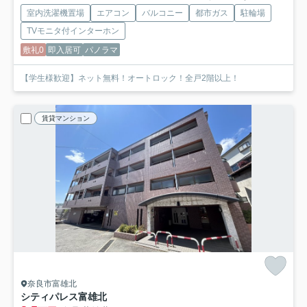
室内洗濯機置場
エアコン
バルコニー
都市ガス
駐輪場
TVモニタ付インターホン
敷礼0
即入居可
パノラマ
【学生様歓迎】ネット無料！オートロック！全戸2階以上！
賃貸マンション
奈良市富雄北
シティパレス富雄北