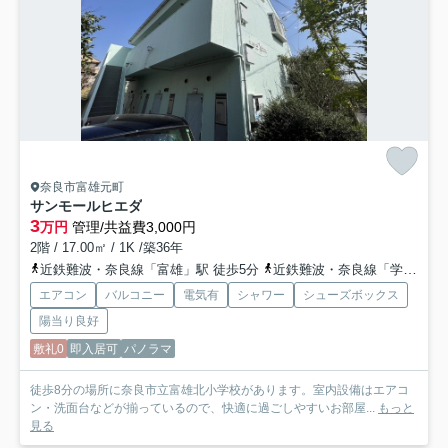
奈良市富雄元町
サンモールヒエダ
3
万円
管理/共益費3,000円
2階 / 17.00㎡ / 1K /築36年
近鉄難波・奈良線「富雄」駅 徒歩5分
近鉄難波・奈良線「学園前」駅 バス6分 奈良交通「百楽園二丁目」 停歩13分
エアコン
バルコニー
電気有
シャワー
シューズボックス
陽当り良好
敷礼0
即入居可
パノラマ
徒歩8分の場所に奈良市立富雄北小学校があります。室内設備はエアコ
ン・洗面台などが揃っているので、快適に過ごしやすいお部屋...
もっと
見る