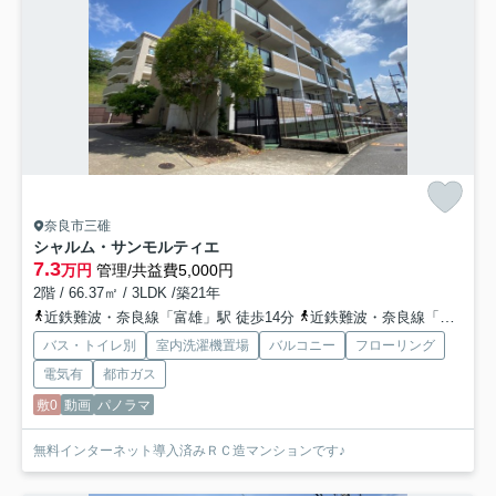
奈良市三碓
シャルム・サンモルティエ
7.3
万円
管理/共益費5,000円
2階 / 66.37㎡ / 3LDK /築21年
近鉄難波・奈良線「富雄」駅 徒歩14分
近鉄難波・奈良線「学園前」駅 バス8分 奈良交通「学園大和町五丁目」 停歩10分
バス・トイレ別
室内洗濯機置場
バルコニー
フローリング
電気有
都市ガス
敷0
動画
パノラマ
無料インターネット導入済みＲＣ造マンションです♪