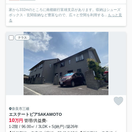
家から332mのところに南都銀行富雄支店があります。収納はシューズ
ボックス・玄関収納など豊富なので、広々と空間を利用する...
もっと見
る
テラス
奈良市三碓
エステートピアSAKAMOTO
10
万円
管理/共益費-
1-2階 / 96.00㎡ / 3LDK＋S(納戸) /築26年