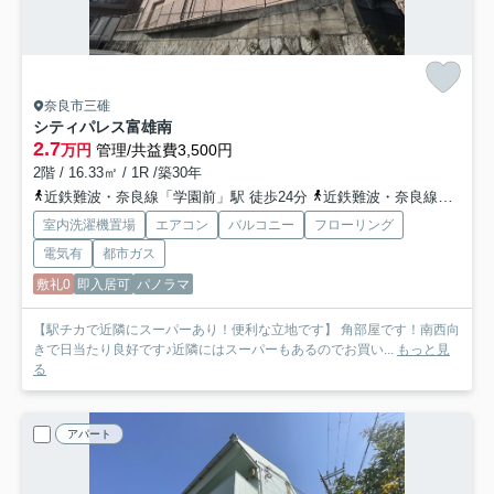
奈良市三碓
シティパレス富雄南
2.7
万円
管理/共益費3,500円
2階 / 16.33㎡ / 1R /築30年
近鉄難波・奈良線「学園前」駅 徒歩24分
近鉄難波・奈良線「富雄」駅 徒歩5分
室内洗濯機置場
エアコン
バルコニー
フローリング
電気有
都市ガス
敷礼0
即入居可
パノラマ
【駅チカで近隣にスーパーあり！便利な立地です】 角部屋です！南西向
きで日当たり良好です♪近隣にはスーパーもあるのでお買い...
もっと見
る
アパート