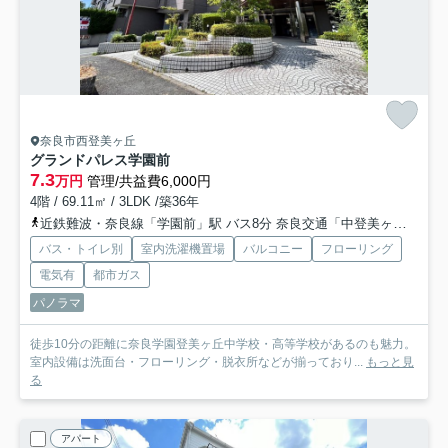
奈良市西登美ヶ丘
グランドパレス学園前
7.3
万円
管理/共益費6,000円
4階 / 69.11㎡ / 3LDK /築36年
近鉄難波・奈良線「学園前」駅 バス8分 奈良交通「中登美ヶ丘団地」 停歩6分
バス・トイレ別
室内洗濯機置場
バルコニー
フローリング
電気有
都市ガス
パノラマ
徒歩10分の距離に奈良学園登美ヶ丘中学校・高等学校があるのも魅力。
室内設備は洗面台・フローリング・脱衣所などが揃っており...
もっと見
る
アパート