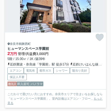
奈良市鶴舞西町
ヒューマンスペース学園前
2
万円
管理/共益費3,000円
5階 / 15.00㎡ / 1K /築39年
近鉄難波・奈良線「学園前」駅 徒歩17分
近鉄けいはんな線「学研北生駒」駅 バス14分 奈良交通「大渕橋（奈良県）」 停歩6分
エアコン
電気有
都市ガス
シャワー
陽当り良好
保証人不要
敷礼0
即入居可
パノラマ
こだわりで選びたい方におすすめ。奈良市エリアで住まいをお探しなら
「ヒューマンスペース学園前」。室内設備はエアコン・フロー...
もっと
見る