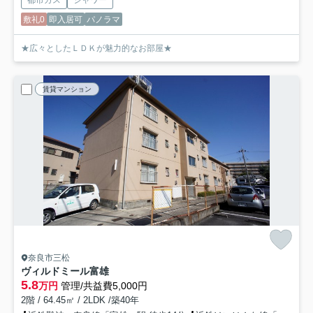
都市ガス
シャワー
敷礼0
即入居可
パノラマ
★広々としたＬＤＫが魅力的なお部屋★
賃貸マンション
奈良市三松
ヴィルドミール富雄
5.8
万円
管理/共益費5,000円
2階 / 64.45㎡ / 2LDK /築40年