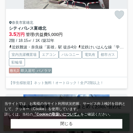
奈良市富雄北
シティパレス富雄北
3.5
万円
管理/共益費5,000円
2階 / 18.15㎡ / 1K /築32年
近鉄難波・奈良線「富雄」駅 徒歩4分
近鉄けいはんな線「学研北生駒」駅 バス13分 奈良交通「富雄駅」 停歩5分
室内洗濯機置場
エアコン
バルコニー
電気有
都市ガス
駐輪場
敷礼0
即入居可
パノラマ
【学生様歓迎】ネット無料！オートロック！全戸2階以上！
アパート
当サイトでは、お客様の当サイト利用状況把握、サービス向上検討を目的と
検索条件を変更
まとめてお問い合わせ
して、クッキー（Cookie）を使用しています。
詳しくは、当社の
「Cookieの取扱いについて」
をご確認ください。
来店予約
お問い合わせ
閉じる