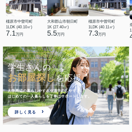
橿原市中曽司町
橿原市中曽司町
大和郡山市朝日町
1LDK (40.10㎡)
1LDK (40.11㎡)
1K (27.40㎡)
1
7.1
7.3
5.5
万円
万円
万円
STUDENT SUPPORT
学生さんの
お部屋探し
を応援
大学周辺の暮らしやすさや通学のしやすさ。
はじめての一人暮らしを丁寧にサポートします。
詳しく見る