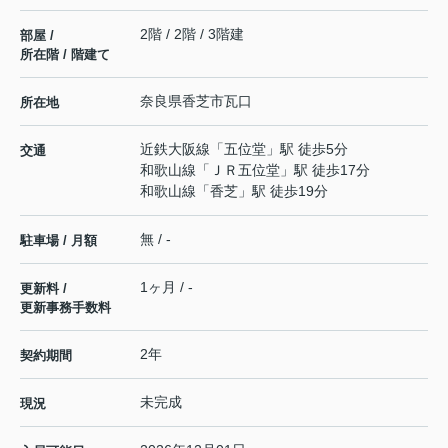
2階 / 2階 / 3階建
部屋 /
所在階 / 階建て
奈良県
香芝市
瓦口
所在地
近鉄大阪線
「
五位堂
」駅 徒歩5分
交通
和歌山線
「
ＪＲ五位堂
」駅 徒歩17分
和歌山線
「
香芝
」駅 徒歩19分
無 / -
駐車場 / 月額
1ヶ月 / -
更新料 /
更新事務手数料
2年
契約期間
未完成
現況