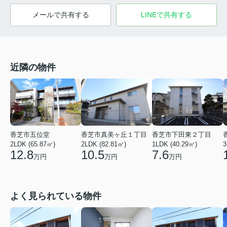
メールで共有する
LINEで共有する
近隣の物件
香芝市五位堂
香芝市真美ヶ丘１丁目
香芝市下田東２丁目
2LDK (65.87㎡)
2LDK (82.81㎡)
1LDK (40.29㎡)
3
12.8
10.5
7.6
万円
万円
万円
よく見られている物件