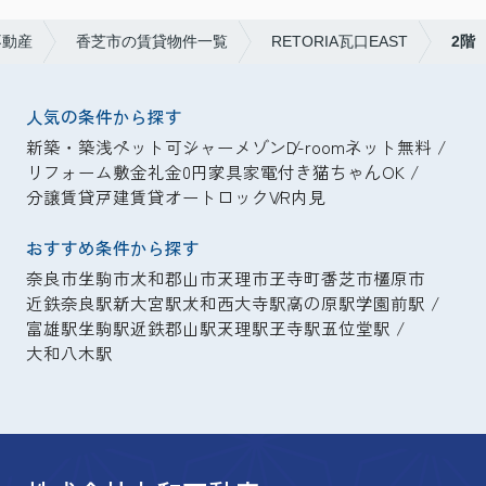
不動産
香芝市の賃貸物件一覧
RETORIA瓦口EAST
2階
人気の条件から探す
新築・築浅
ペット可
シャーメゾン
D-room
ネット無料
リフォーム
敷金礼金0円
家具家電付き
猫ちゃんOK
分譲賃貸
戸建賃貸
オートロック
VR内見
おすすめ条件から探す
奈良市
生駒市
大和郡山市
天理市
王寺町
香芝市
橿原市
近鉄奈良駅
新大宮駅
大和西大寺駅
高の原駅
学園前駅
富雄駅
生駒駅
近鉄郡山駅
天理駅
王寺駅
五位堂駅
大和八木駅