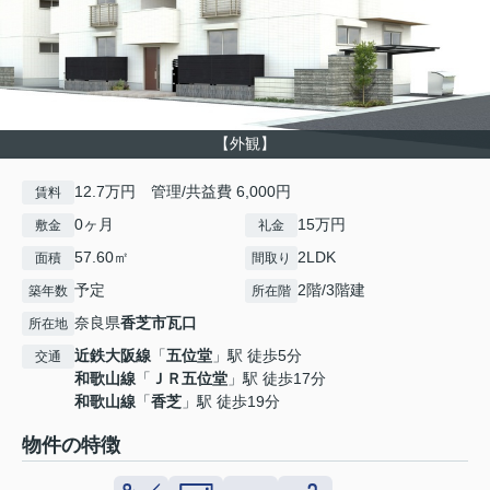
【外観】
12.7万円 管理/共益費 6,000円
賃料
0ヶ月
15万円
敷金
礼金
57.60㎡
2LDK
面積
間取り
予定
2階/3階建
築年数
所在階
奈良県
香芝市
瓦口
所在地
近鉄大阪線
「
五位堂
」駅 徒歩5分
交通
和歌山線
「
ＪＲ五位堂
」駅 徒歩17分
和歌山線
「
香芝
」駅 徒歩19分
物件の特徴