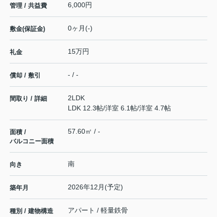
6,000円
管理 / 共益費
0ヶ月(-)
敷金(保証金)
15万円
礼金
- / -
償却 / 敷引
2LDK
間取り / 詳細
LDK 12.3帖
/
洋室 6.1帖
/
洋室 4.7帖
57.60㎡ / -
面積 /
バルコニー面積
南
向き
2026年12月(予定)
築年月
アパート / 軽量鉄骨
種別 / 建物構造