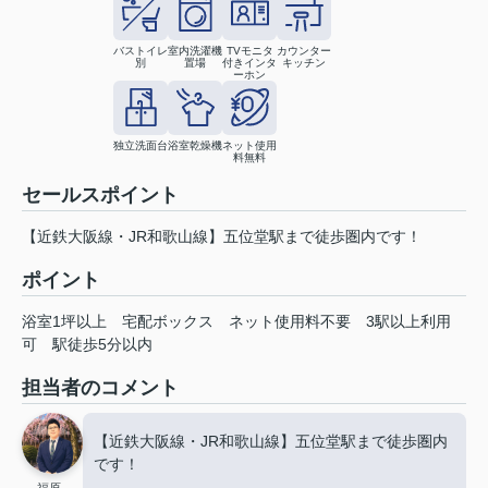
バストイレ
室内洗濯機
TVモニタ
カウンター
別
置場
付きインタ
キッチン
ーホン
独立洗面台
浴室乾燥機
ネット使用
料無料
セールスポイント
【近鉄大阪線・JR和歌山線】五位堂駅まで徒歩圏内です！
ポイント
浴室1坪以上
宅配ボックス
ネット使用料不要
3駅以上利用
可
駅徒歩5分以内
担当者のコメント
【近鉄大阪線・JR和歌山線】五位堂駅まで徒歩圏内
です！
福原 .