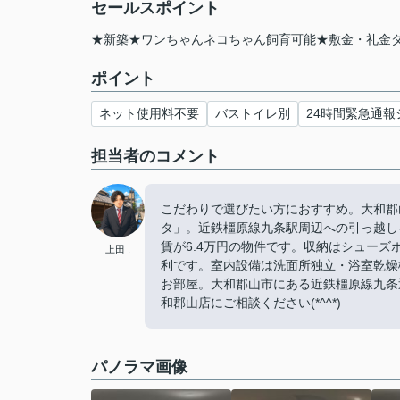
セールスポイント
★新築★ワンちゃんネコちゃん飼育可能★敷金・礼金
ポイント
ネット使用料不要
バストイレ別
24時間緊急通報
担当者のコメント
こだわりで選びたい方におすすめ。大和郡
タ」。近鉄橿原線九条駅周辺への引っ越し
賃が6.4万円の物件です。収納はシュー
上田 .
利です。室内設備は洗面所独立・浴室乾燥
お部屋。大和郡山市にある近鉄橿原線九条近く
和郡山店にご相談ください(*^^*)
パノラマ画像