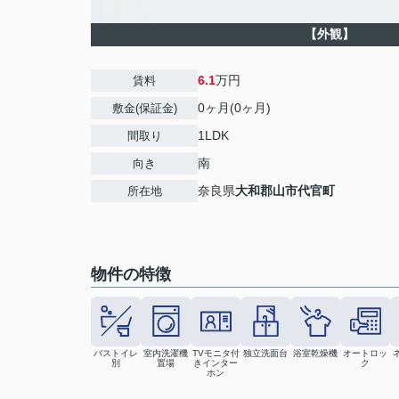
【外観】
6.1
万円
賃料
0ヶ月(0ヶ月)
敷金(保証金)
1LDK
間取り
南
向き
奈良県
大和郡山市
代官町
所在地
物件の特徴
バストイレ
室内洗濯機
TVモニタ付
独立洗面台
浴室乾燥機
オートロッ
別
置場
きインター
ク
ホン