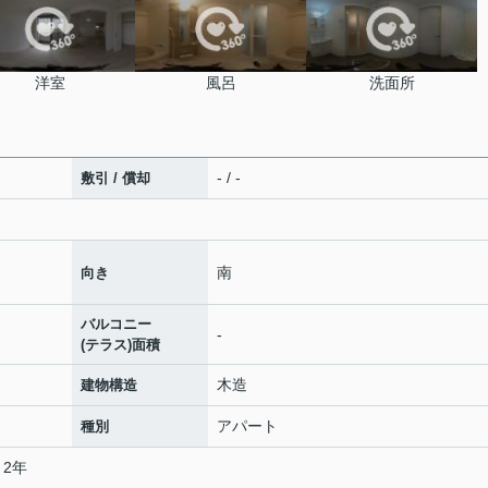
洋室
風呂
洗面所
- / -
敷引 / 償却
南
向き
バルコニー
-
(テラス)面積
木造
建物構造
アパート
種別
 2年