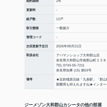
2年
契約期間
-
更新料
12戸
総戸数
一般媒介
取引態様
-
管理コード
2026年08月21日
次回更新予定日
取扱会社
アパマンショップ大和郡山店
奈良県大和郡山市南郡山町２３
TEL:0743-55-7211
奈良県知事 (15) 第63号
備考
★近鉄橿原沿線「九条駅」「郡山
期費用も抑えれますね★インター
ジーメゾン大和郡山カシータの他の部屋