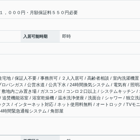
１，０００円・月額保証料５５０円必要
即時
入居可能時期
宅地 / 保証人不要 / 事務所可 / ２人入居可 / 高齢者相談 / 室内洗濯機置
 プロパンガス / 公営水道 / 公共下水 / 24時間換気システム / 電気有 / 照
 / 敷地内ごみ置き場 / ガスコンロ / コンロ２口以上 / システムキッチン /
 追焚機能浴室 / 浴室乾燥機 / 温水洗浄便座 / 洗面台 / シャワー / 独立
ボックス / インターネット対応 / ネット使用料無料 / オートロック / TVモ
 24時間緊急通報システム / 角部屋