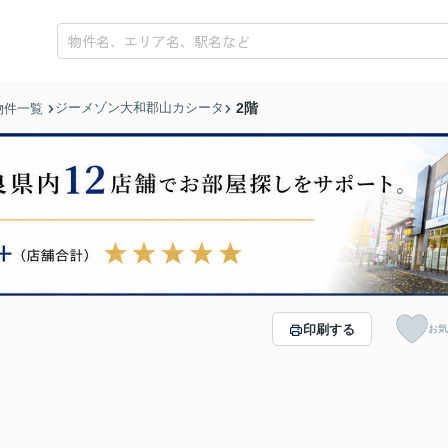
ジーメゾン大和郡山カシータ
2階
物件一覧
印刷する
お気