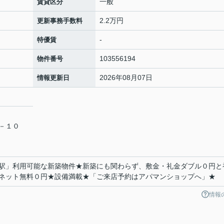
一般
賃貸区分
2.2万円
更新事務手数料
-
特優賃
103556194
物件番号
2026年08月07日
情報更新日
８－１０
駅」利用可能な新築物件★新築にも関わらず、敷金・礼金ダブル０円と
ネット無料０円★設備満載★「ご来店予約はアパマンショップへ」★
情報