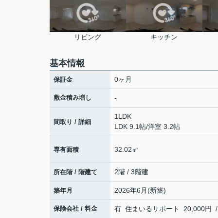
リビング
キッチン
基本情報
0ヶ月
保証金
敷金積み増し
-
1LDK
間取り / 詳細
LDK 9.1帖
/
洋室 3.2帖
32.02㎡
専有面積
2階 / 3階建
所在階 / 階建て
2026年6月(新築)
築年月
保険会社 / 料金
有 住まいるサポート 20,000円 /