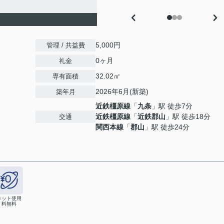
5,000円
管理 / 共益費
0ヶ月
礼金
32.02㎡
専有面積
2026年6月(新築)
築年月
近鉄橿原線
「
九条
」駅 徒歩7分
近鉄橿原線
「
近鉄郡山
」駅 徒歩18分
交通
関西本線
「
郡山
」駅 徒歩24分
ネット使用
料無料