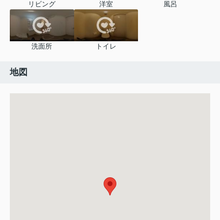
リビング
洋室
風呂
洗面所
トイレ
地図