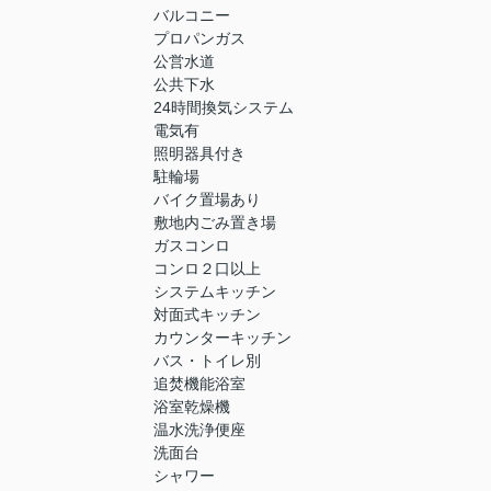
バルコニー
プロパンガス
公営水道
公共下水
24時間換気システム
電気有
照明器具付き
駐輪場
バイク置場あり
敷地内ごみ置き場
ガスコンロ
コンロ２口以上
システムキッチン
対面式キッチン
カウンターキッチン
バス・トイレ別
追焚機能浴室
浴室乾燥機
温水洗浄便座
洗面台
シャワー