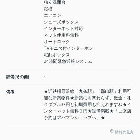
独立洗面台
浴槽
エアコン
シューズボックス
インターネット対応
ネット使用料無料
オートロック
TVモニタ付インターホン
宅配ボックス
24時間緊急通報システム
-
設備(その他)
★近鉄橿原沿線「九条駅」「郡山駅」利用可
備考
能な新築物件★新築にも関わらず、敷金・礼
金ダブル０円と初期費用も抑えれますね★イ
ンターネット無料０円★設備満載★「ご来店
予約はアパマンショップへ」★
情報の見方