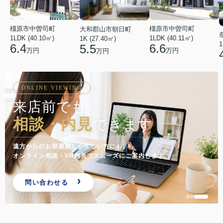
橿原市中曽司町
橿原市中曽司町
大和郡山市朝日町
1LDK (40.10㎡)
1LDK (40.11㎡)
1K (27.40㎡)
1
6.4
6.6
5.5
万円
万円
万円
ONLINE VIEWING
来店前でも
相談・内見
できます
遠方からのお部屋探しや忙しい方にも。
オンライン相談・VR内見でスムーズにご案内します。
問い合わせる