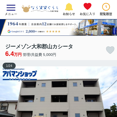
メニュー
お知らせ
お気に入り
閲覧履歴
ジーメゾン大和郡山カシータ
6.4
万円
管理/共益費 5,000円
1
/
24