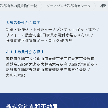
和郡山市の賃貸物件一覧
ジーメゾン大和郡山カシータ
2階
人気の条件から探す
新築・築浅
ペット可
シャーメゾン
D-room
ネット無料
リフォーム
敷金礼金0円
家具家電付き
猫ちゃんOK
分譲賃貸
戸建賃貸
オートロック
VR内見
おすすめ条件から探す
奈良市
生駒市
大和郡山市
天理市
王寺町
香芝市
橿原市
近鉄奈良駅
新大宮駅
大和西大寺駅
高の原駅
学園前駅
富雄駅
生駒駅
近鉄郡山駅
天理駅
王寺駅
五位堂駅
大和八木駅
株式会社丸和不動産