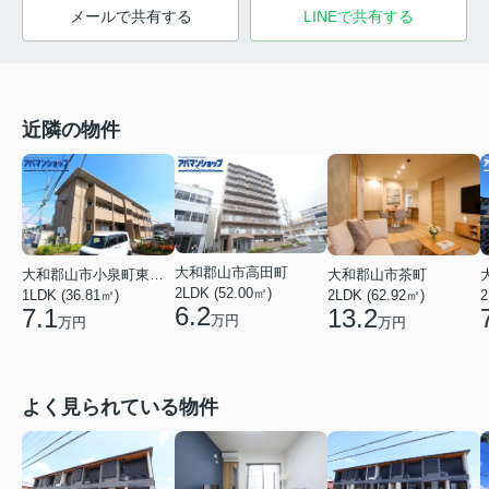
メールで共有する
LINEで共有する
近隣の物件
大和郡山市高田町
大和郡山市茶町
大和郡山市小泉町東２丁目
2LDK (52.00㎡)
2
2LDK (62.92㎡)
1LDK (36.81㎡)
6.2
13.2
7.1
万円
万円
万円
よく見られている物件