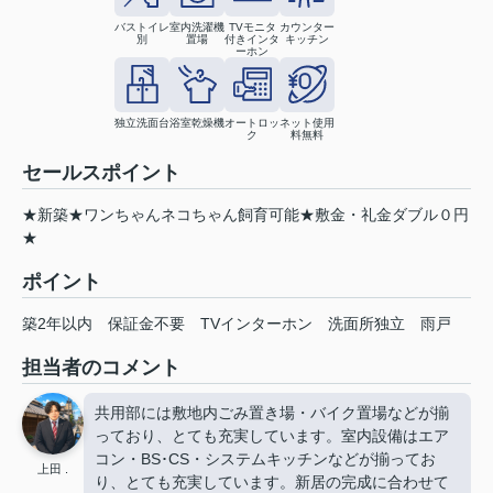
バストイレ
室内洗濯機
TVモニタ
カウンター
別
置場
付きインタ
キッチン
ーホン
独立洗面台
浴室乾燥機
オートロッ
ネット使用
ク
料無料
セールスポイント
★新築★ワンちゃんネコちゃん飼育可能★敷金・礼金ダブル０円
★
ポイント
築2年以内
保証金不要
TVインターホン
洗面所独立
雨戸
担当者のコメント
共用部には敷地内ごみ置き場・バイク置場などが揃
っており、とても充実しています。室内設備はエア
コン・BS･CS・システムキッチンなどが揃ってお
上田 .
り、とても充実しています。新居の完成に合わせて