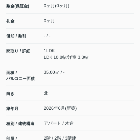
0ヶ月(0ヶ月)
敷金(保証金)
0ヶ月
礼金
- / -
償却 / 敷引
1LDK
間取り / 詳細
LDK 10.8帖
/
洋室 3.3帖
35.00㎡ / -
面積 /
バルコニー面積
北
向き
2026年6月(新築)
築年月
アパート / 木造
種別 / 建物構造
2階 / 2階 / 3階建
部屋 /