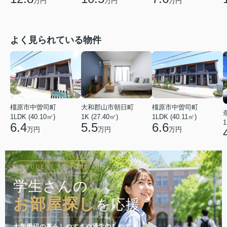
万円
万円
万円
よく見られている物件
橿原市中曽司町
橿原市中曽司町
大和郡山市朝日町
1LDK (40.10㎡)
1LDK (40.11㎡)
1K (27.40㎡)
1
6.4
6.6
5.5
万円
万円
万円
STUDENT SUPPORT
学生さんの
お部屋探し
を応援
大学周辺の暮らしやすさや通学のしやすさ。