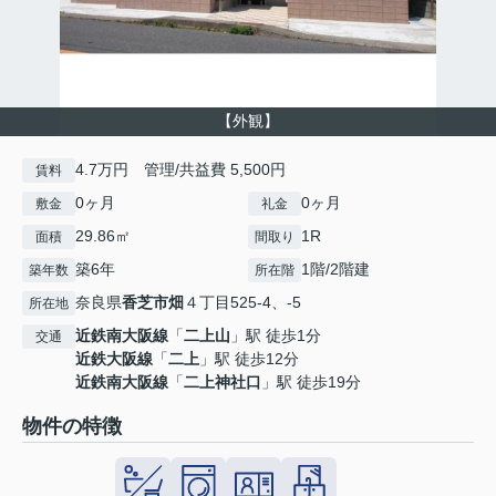
【外観】
4.7万円 管理/共益費 5,500円
賃料
0ヶ月
0ヶ月
敷金
礼金
29.86㎡
1R
面積
間取り
築6年
1階/2階建
築年数
所在階
奈良県
香芝市
畑
４丁目525-4、-5
所在地
近鉄南大阪線
「
二上山
」駅 徒歩1分
交通
近鉄大阪線
「
二上
」駅 徒歩12分
近鉄南大阪線
「
二上神社口
」駅 徒歩19分
物件の特徴