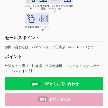
バストイレ
室内洗濯機
TVモニタ
独立洗面台
別
置場
付きインタ
ーホン
浴室乾燥機
オートロッ
ク
セールスポイント
お問い合わせはアパマンショップ王寺店0745-31-6001まで
ポイント
外観タイル張り
駐輪場
浴室乾燥機
ウォークインクロゼッ
ト
バストイレ別
LINEからお問い合わせ
無料
お問い合わせ
無料