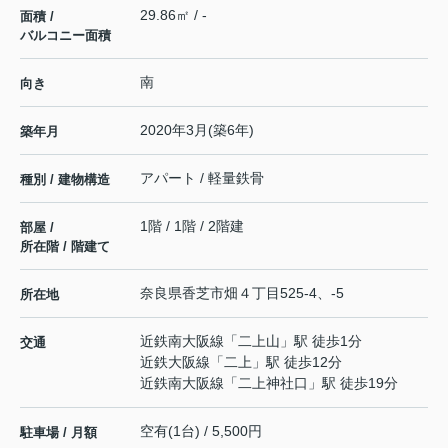
29.86㎡ / -
面積 /
バルコニー面積
南
向き
2020年3月(築6年)
築年月
アパート / 軽量鉄骨
種別 / 建物構造
1階 / 1階 / 2階建
部屋 /
所在階 / 階建て
奈良県
香芝市
畑
４丁目525-4、-5
所在地
近鉄南大阪線
「
二上山
」駅 徒歩1分
交通
近鉄大阪線
「
二上
」駅 徒歩12分
近鉄南大阪線
「
二上神社口
」駅 徒歩19分
空有(1台) / 5,500円
駐車場 / 月額