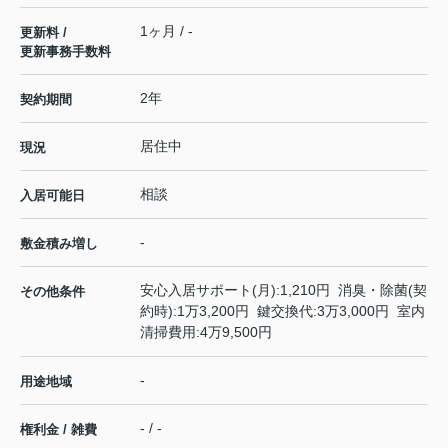
1ヶ月 / -
更新料 /
更新事務手数料
2年
契約期間
居住中
現況
相談
入居可能日
-
敷金積み増し
安心入居サポート(月):1,210円 消臭・除菌(契
その他条件
約時):1万3,200円 鍵交換代:3万3,000円 室内
清掃費用:4万9,500円
-
用途地域
- / -
権利金 / 雑費