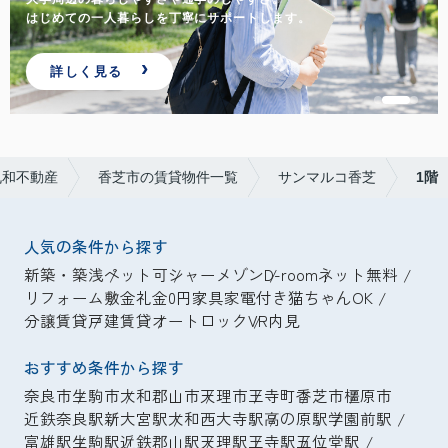
はじめての一人暮らしを丁寧にサポートします。
詳しく見る
丸和不動産
香芝市の賃貸物件一覧
サンマルコ香芝
1階
人気の条件から探す
新築・築浅
ペット可
シャーメゾン
D-room
ネット無料
リフォーム
敷金礼金0円
家具家電付き
猫ちゃんOK
分譲賃貸
戸建賃貸
オートロック
VR内見
おすすめ条件から探す
奈良市
生駒市
大和郡山市
天理市
王寺町
香芝市
橿原市
近鉄奈良駅
新大宮駅
大和西大寺駅
高の原駅
学園前駅
富雄駅
生駒駅
近鉄郡山駅
天理駅
王寺駅
五位堂駅