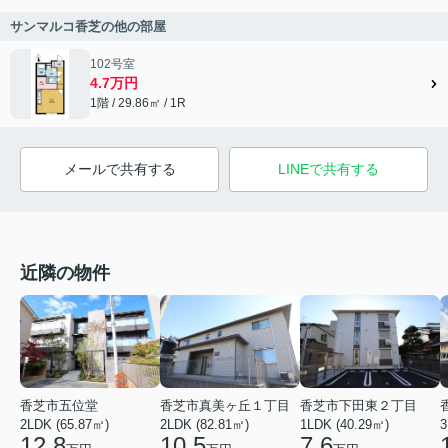
サンマルコ香芝の他の部屋
102号室
4.7万円
1階 / 29.86㎡ / 1R
メールで共有する
LINEで共有する
近隣の物件
香芝市五位堂
香芝市真美ヶ丘１丁目
香芝市下田東２丁目
2LDK (65.87㎡)
2LDK (82.81㎡)
1LDK (40.29㎡)
3
12.8
10.5
7.6