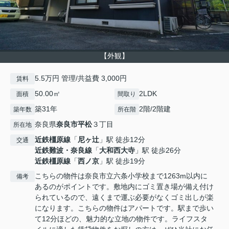
【外観】
5.5万円 管理/共益費 3,000円
賃料
50.00㎡
2LDK
面積
間取り
築31年
2階/2階建
築年数
所在階
奈良県
奈良市
平松
３丁目
所在地
近鉄橿原線
「
尼ヶ辻
」駅 徒歩12分
交通
近鉄難波・奈良線
「
大和西大寺
」駅 徒歩26分
近鉄橿原線
「
西ノ京
」駅 徒歩19分
こちらの物件は奈良市立六条小学校まで1263m以内に
備考
あるのがポイントです。敷地内にゴミ置き場が備え付け
られているので、遠くまで運ぶ必要がなくゴミ出しが楽
になります。こちらの物件はアパートです。駅まで歩い
て12分ほどの、魅力的な立地の物件です。ライフスタ