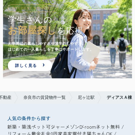
STUDENT SUPPORT
学生さんの
お部屋探し
を応援
大学周辺の暮らしやすさや通学のしやすさ。
はじめての一人暮らしを丁寧にサポートします。
詳しく見る
不動産
奈良市の賃貸物件一覧
尼ヶ辻駅
ディアスＡ棟
人気の条件から探す
新築・築浅
ペット可
シャーメゾン
D-room
ネット無料
リフォーム
敷金礼金0円
家具家電付き
猫ちゃんOK