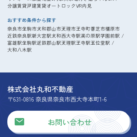
分譲賃貸
戸建賃貸
オートロック
VR内見
おすすめ条件から探す
奈良市
生駒市
大和郡山市
天理市
王寺町
香芝市
橿原市
近鉄奈良駅
新大宮駅
大和西大寺駅
高の原駅
学園前駅
富雄駅
生駒駅
近鉄郡山駅
天理駅
王寺駅
五位堂駅
大和八木駅
株式会社丸和不動産
〒631-0816 奈良県奈良市西大寺本町1-6
お問い合わせ