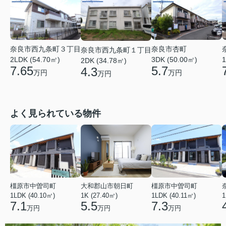
奈良市西九条町３丁目
奈良市杏町
奈良市西九条町１丁目
2LDK (54.70㎡)
1
3DK (50.00㎡)
2DK (34.78㎡)
7.65
5.7
4.3
万円
万円
万円
よく見られている物件
橿原市中曽司町
大和郡山市朝日町
橿原市中曽司町
1LDK (40.10㎡)
1K (27.40㎡)
1LDK (40.11㎡)
1
7.1
5.5
7.3
万円
万円
万円