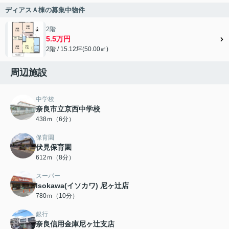
ディアスＡ棟の募集中物件
2階
5.5万円
2階 / 15.12坪(50.00㎡)
周辺施設
中学校
奈良市立京西中学校
438ｍ（6分）
保育園
伏見保育園
612ｍ（8分）
スーパー
Isokawa(イソカワ) 尼ヶ辻店
780ｍ（10分）
銀行
奈良信用金庫尼ヶ辻支店