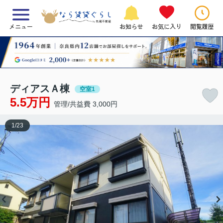
メニュー
お知らせ
お気に入り
閲覧履歴
ディアスＡ棟
空室1
5.5万円
管理/共益費 3,000円
1
/
23