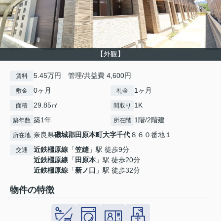
【外観】
5.45万円 管理/共益費 4,600円
賃料
0ヶ月
1ヶ月
敷金
礼金
29.85㎡
1K
面積
間取り
築1年
1階/2階建
築年数
所在階
奈良県
磯城郡田原本町
大字千代
８６０番地１
所在地
近鉄橿原線
「
笠縫
」駅 徒歩9分
交通
近鉄橿原線
「
田原本
」駅 徒歩20分
近鉄橿原線
「
新ノ口
」駅 徒歩32分
物件の特徴