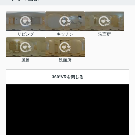
リビング
キッチン
洗面所
風呂
洗面所
360°VRを閉じる