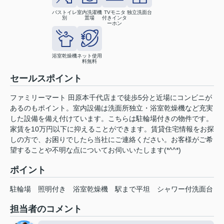
バストイレ
室内洗濯機
TVモニタ
独立洗面台
別
置場
付きインタ
ーホン
浴室乾燥機
ネット使用
料無料
セールスポイント
ファミリーマート 田原本千代店まで徒歩5分と近場にコンビニが
あるのもポイント。室内設備は洗面所独立・浴室乾燥機など充実
した設備を備え付けています。こちらは駐輪場付きの物件です。
家賃を10万円以下に抑えることができます。賃貸住宅情報をお探
しの方で、お困りでしたら当社にご連絡ください。お客様がご希
望することや不明な点についてお伺いいたします(*^^*)
ポイント
駐輪場
照明付き
浴室乾燥機
駅まで平坦
シャワー付洗面台
担当者のコメント