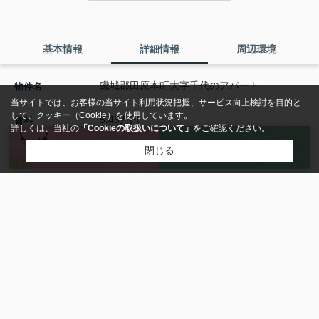
基本情報
詳細情報
周辺環境
磯城郡田原本町大字千代のアパート
物件名
当サイトでは、お客様の当サイト利用状況把握、サービス向上検討を目的と
して、クッキー（Cookie）を使用しています。
5.45万円
賃料
詳しくは、当社の
「Cookieの取扱いについて」
をご確認ください。
来店予約
お問い合わせ
閉じる
4,600円
管理 / 共益費
0ヶ月(-)
敷金(保証金)
1ヶ月
礼金
- / -
償却 / 敷引
1K
間取り / 詳細
洋室 7.0帖