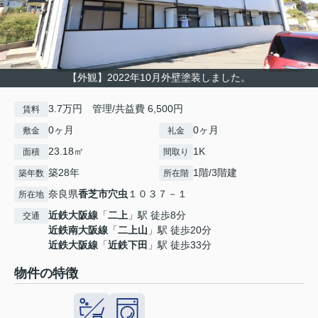
【外観】2022年10月外壁塗装しました。
3.7万円 管理/共益費 6,500円
賃料
0ヶ月
0ヶ月
敷金
礼金
23.18㎡
1K
面積
間取り
築28年
1階/3階建
築年数
所在階
奈良県
香芝市
穴虫
１０３７－１
所在地
近鉄大阪線
「
二上
」駅 徒歩8分
交通
近鉄南大阪線
「
二上山
」駅 徒歩20分
近鉄大阪線
「
近鉄下田
」駅 徒歩33分
物件の特徴