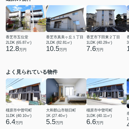
香芝市五位堂
香芝市真美ヶ丘１丁目
香芝市下田東２丁目
2LDK (65.87㎡)
2LDK (82.81㎡)
1LDK (40.29㎡)
3
12.8
10.5
7.6
万円
万円
万円
よく見られている物件
橿原市中曽司町
橿原市中曽司町
大和郡山市朝日町
1LDK (40.10㎡)
1LDK (40.11㎡)
1K (27.40㎡)
1
6.4
6.6
5.5
万円
万円
万円