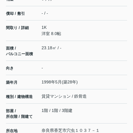
- / -
償却 / 敷引
1K
間取り / 詳細
洋室 8.0帖
23.18㎡ / -
面積 /
バルコニー面積
-
向き
1998年5月(築28年)
築年月
賃貸マンション / 鉄骨造
種別 / 建物構造
1階 / 1階 / 3階建
部屋 /
所在階 / 階建て
奈良県
香芝市
穴虫
１０３７－１
所在地