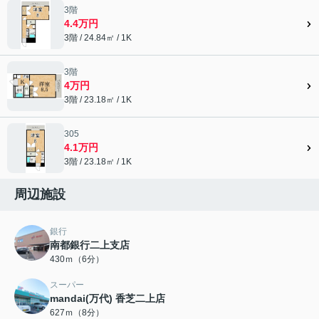
3階
4.4万円
3階 / 24.84㎡ / 1K
3階
4万円
3階 / 23.18㎡ / 1K
305
4.1万円
3階 / 23.18㎡ / 1K
周辺施設
銀行
南都銀行二上支店
430ｍ（6分）
スーパー
mandai(万代) 香芝二上店
627ｍ（8分）