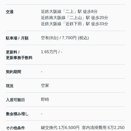
近鉄大阪線
「
二上
」駅 徒歩8分
交通
近鉄南大阪線
「
二上山
」駅 徒歩20分
近鉄大阪線
「
近鉄下田
」駅 徒歩33分
空有(8台) / 7,700円 (税込)
駐車場 / 月額
1.65万円 / -
更新料 /
更新事務手数料
-
契約期間
空家
現況
即時
入居可能日
-
敷金積み増し
鍵交換代:1万6,500円 室内清掃費用:5万2,250
その他条件