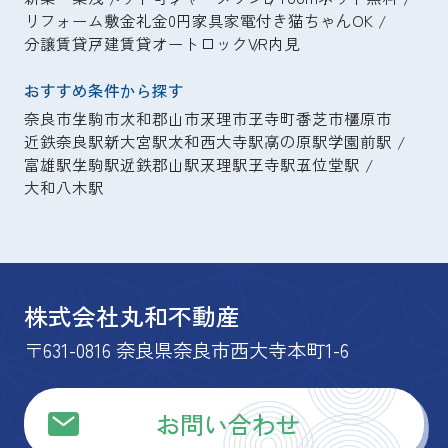
リフォーム
敷金礼金0円
家具家電付き
猫ちゃんOK
分譲賃貸
戸建賃貸
オートロック
VR内見
おすすめ条件から探す
奈良市
生駒市
大和郡山市
天理市
王寺町
香芝市
橿原市
近鉄奈良駅
新大宮駅
大和西大寺駅
高の原駅
学園前駅
富雄駅
生駒駅
近鉄郡山駅
天理駅
王寺駅
五位堂駅
大和八木駅
株式会社丸和不動産
〒631-0816 奈良県奈良市西大寺本町1-6
お問い合わせ