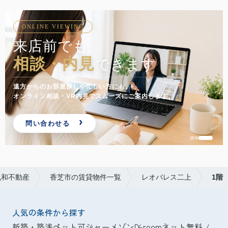
ONLINE VIEWING
来店前でも
相談・内見
できます
遠方からのお部屋探しや忙しい方にも。
オンライン相談・VR内見でスムーズにご案内します。
問い合わせる
丸和不動産
香芝市の賃貸物件一覧
レオパレス二上
1階
人気の条件から探す
新築・築浅
ペット可
シャーメゾン
D-room
ネット無料