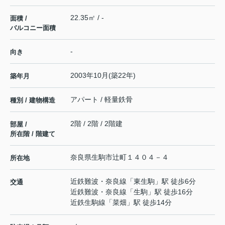
22.35㎡ / -
面積 /
バルコニー面積
-
向き
2003年10月(築22年)
築年月
アパート / 軽量鉄骨
種別 / 建物構造
2階 / 2階 / 2階建
部屋 /
所在階 / 階建て
奈良県
生駒市
辻町
１４０４－４
所在地
近鉄難波・奈良線
「
東生駒
」駅 徒歩6分
交通
近鉄難波・奈良線
「
生駒
」駅 徒歩16分
近鉄生駒線
「
菜畑
」駅 徒歩14分