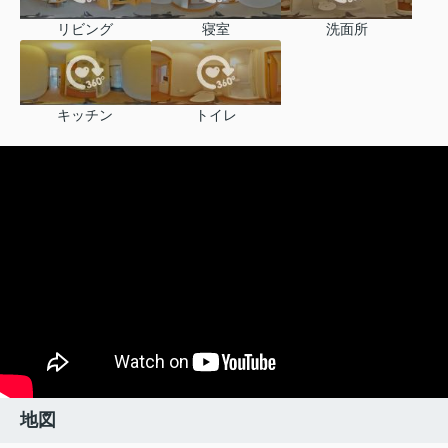
リビング
寝室
洗面所
キッチン
トイレ
地図