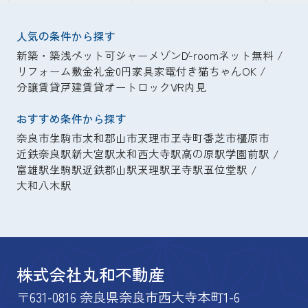
人気の条件から探す
新築・築浅
ペット可
シャーメゾン
D-room
ネット無料
リフォーム
敷金礼金0円
家具家電付き
猫ちゃんOK
分譲賃貸
戸建賃貸
オートロック
VR内見
おすすめ条件から探す
奈良市
生駒市
大和郡山市
天理市
王寺町
香芝市
橿原市
近鉄奈良駅
新大宮駅
大和西大寺駅
高の原駅
学園前駅
富雄駅
生駒駅
近鉄郡山駅
天理駅
王寺駅
五位堂駅
大和八木駅
株式会社丸和不動産
〒631-0816 奈良県奈良市西大寺本町1-6