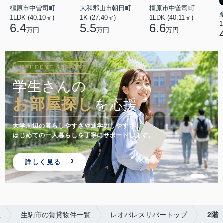
橿原市中曽司町
橿原市中曽司町
大和郡山市朝日町
1LDK (40.10㎡)
1LDK (40.11㎡)
1K (27.40㎡)
1
6.4
6.6
5.5
万円
万円
万円
STUDENT SUPPORT
学生さんの
お部屋探し
を応援
大学周辺の暮らしやすさや通学のしやすさ。
はじめての一人暮らしを丁寧にサポートします。
詳しく見る
産
生駒市の賃貸物件一覧
レオパレスリバートップ
2階