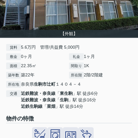
【外観】
5.6万円 管理/共益費 5,000円
賃料
0ヶ月
1ヶ月
敷金
礼金
22.35㎡
1K
面積
間取り
築22年
2階/2階建
築年数
所在階
奈良県
生駒市
辻町
１４０４－４
所在地
近鉄難波・奈良線
「
東生駒
」駅 徒歩6分
交通
近鉄難波・奈良線
「
生駒
」駅 徒歩16分
近鉄生駒線
「
菜畑
」駅 徒歩14分
物件の特徴