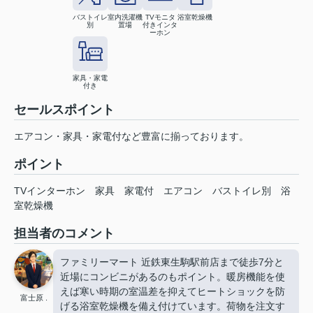
バストイレ
室内洗濯機
TVモニタ
浴室乾燥機
別
置場
付きインタ
ーホン
家具・家電
付き
セールスポイント
エアコン・家具・家電付など豊富に揃っております。
ポイント
TVインターホン
家具
家電付
エアコン
バストイレ別
浴
室乾燥機
担当者のコメント
ファミリーマート 近鉄東生駒駅前店まで徒歩7分と
近場にコンビニがあるのもポイント。暖房機能を使
えば寒い時期の室温差を抑えてヒートショックを防
富士原 .
げる浴室乾燥機を備え付けています。荷物を注文す