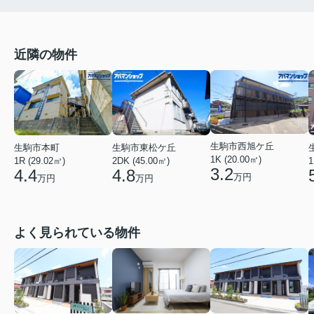
近隣の物件
生駒市西旭ケ丘
生駒市本町
生駒市東松ケ丘
1K (20.00㎡)
1R (29.02㎡)
2DK (45.00㎡)
1
3.2
4.4
4.8
万円
万円
万円
よく見られている物件