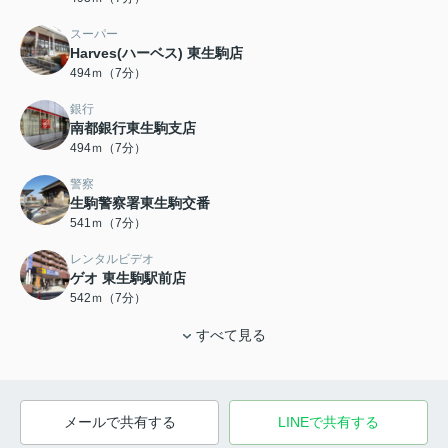
スーパー
Harves(ハーベス) 東生駒店
494ｍ（7分）
銀行
南都銀行東生駒支店
494ｍ（7分）
警察
生駒警察署東生駒交番
541ｍ（7分）
レンタルビデオ
ゲオ 東生駒駅前店
542ｍ（7分）
すべて見る
メールで共有する
LINEで共有する