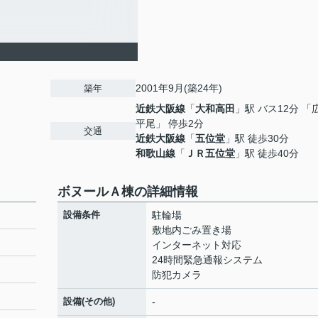
2001年9月(築24年)
築年
近鉄大阪線
「
大和高田
」駅 バス12分 「
平尾」 停歩2分
交通
近鉄大阪線
「
五位堂
」駅 徒歩30分
和歌山線
「
ＪＲ五位堂
」駅 徒歩40分
ボヌールＡ棟の詳細情報
設備条件
駐輪場
敷地内ごみ置き場
インターネット対応
24時間緊急通報システム
防犯カメラ
設備(その他)
-