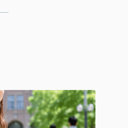
ONLINE
来