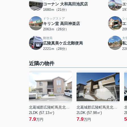
コーナン 大和高田池尻店
エ
1680ｍ（21分）
1
ドラッグストア
シ
キリン堂 高田神楽店
エ
2063ｍ（26分）
2
郵便局
大
広陵真美ケ丘北郵便局
私
2221ｍ（28分）
2
近隣の物件
北葛城郡広陵町馬見北８丁目
北葛城郡広陵町馬見北８丁目
2LDK (57.13㎡)
2LDK (57.98㎡)
2
7.9
7.9
5
万円
万円