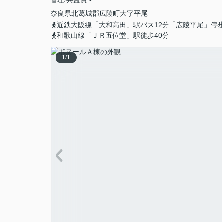
奈良県
北葛城郡広陵町
大字平尾
近鉄大阪線「大和高田」駅バス12分「広陵平尾」停
和歌山線「ＪＲ五位堂」駅徒歩40分
1
/
1