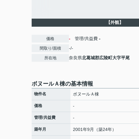
【外観】
-
管理/共益費
-
価格
-/-
間取り/面積
奈良県
北葛城郡広陵町
大字平尾
所在地
ボヌールＡ棟の基本情報
物件名
ボヌールＡ棟
価格
-
管理/共益費
-
築年月
2001年9月（築24年）