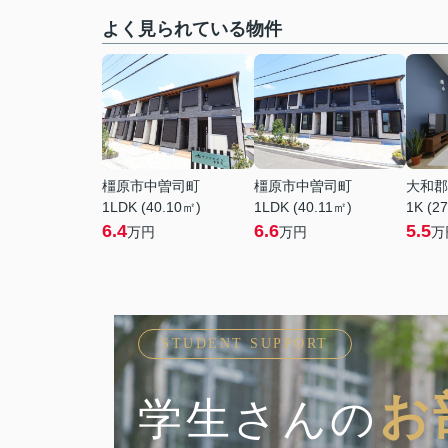
よく見られている物件
橿原市中曽司町
橿原市中曽司町
大和郡
1LDK (40.10㎡)
1LDK (40.11㎡)
1K (2
6.4
6.6
5.5
万円
万円
万
STUDENT SUPPORT
お
学生さんの