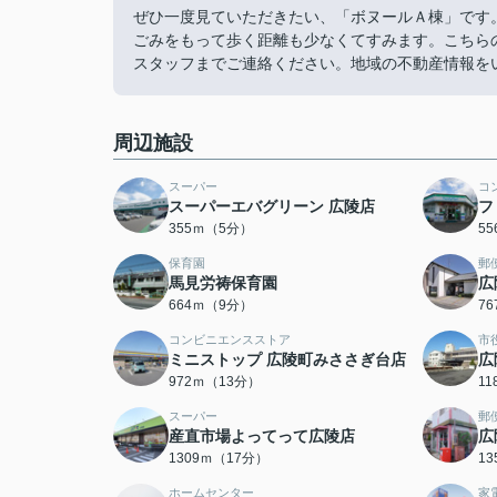
ぜひ一度見ていただきたい、「ボヌールＡ棟」です
ごみをもって歩く距離も少なくてすみます。こちら
スタッフまでご連絡ください。地域の不動産情報を
周辺施設
スーパー
コ
スーパーエバグリーン 広陵店
フ
355ｍ（5分）
5
保育園
郵
馬見労祷保育園
広
664ｍ（9分）
7
コンビニエンスストア
市
ミニストップ 広陵町みささぎ台店
広
972ｍ（13分）
1
スーパー
郵
産直市場よってって広陵店
広
1309ｍ（17分）
1
ホームセンター
家