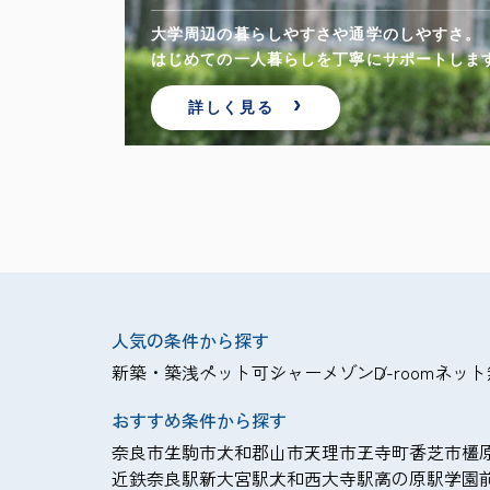
大学周辺の暮らしやすさや通学のしやすさ。
顔を。
はじめての一人暮らしを丁寧にサポートしま
詳しく見る
人気の条件から探す
新築・築浅
ペット可
シャーメゾン
D-room
ネット
おすすめ条件から探す
奈良市
生駒市
大和郡山市
天理市
王寺町
香芝市
橿
近鉄奈良駅
新大宮駅
大和西大寺駅
高の原駅
学園