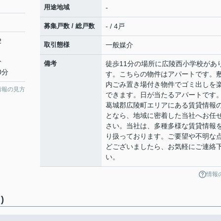
用途地域
-
募集戸数 / 総戸数
- / 4戸
2
取引態様
一般媒介
分
備考
徒歩11分の場所に広陵西小学校があ
0分
す。こちらの物件はアパートです。
内ごみ置き場付き物件でゴミ出しを
情報の見方
できます。日が当たるアパートです
葛城郡広陵町エリアにある賃貸情報
となら、地域に密着した当社へお任
さい。当社は、多種多様な賃貸情報
り扱っております。ご要望や不明な
どございましたら、お気軽にご連絡
い。
情報
)