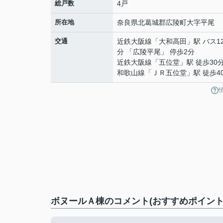
総戸数
4戸
所在地
奈良県
北葛城郡広陵町
大字平尾
交通
近鉄大阪線
「
大和高田
」駅 バス1
分 「広陵平尾」 停歩2分
近鉄大阪線
「
五位堂
」駅 徒歩30
和歌山線
「
ＪＲ五位堂
」駅 徒歩4
ボヌールＡ棟のコメント(おすすめポイント