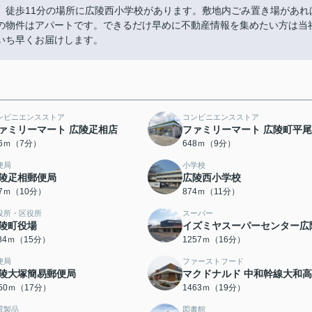
。徒歩11分の場所に広陵西小学校があります。敷地内ごみ置き場があれ
の物件はアパートです。できるだけ早めに不動産情報を集めたい方は当
いち早くお届けします。
ンビニエンスストア
コンビニエンスストア
ァミリーマート 広陵疋相店
ファミリーマート 広陵町平
56ｍ（7分）
648ｍ（9分）
便局
小学校
陵疋相郵便局
広陵西小学校
67ｍ（10分）
874ｍ（11分）
役所・区役所
スーパー
陵町役場
イズミヤスーパーセンター広
184ｍ（15分）
1257ｍ（16分）
便局
ファーストフード
陵大塚簡易郵便局
マクドナルド 中和幹線大和
350ｍ（17分）
1463ｍ（19分）
電製品
図書館