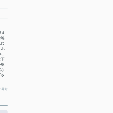
りま
敷地
楽に
。北
のこ
せ下
を取
点な
下さ
の見方