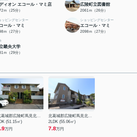
ディオン エコール・マミ店
広陵町立図書館
972ｍ（25分）
2061ｍ（26分）
ョッピングセンター
ショッピングセンター
コール・マミ
エコール・マミ
098ｍ（27分）
2098ｍ（27分）
学
立畿央大学
281ｍ（29分）
北葛城郡広陵町馬見北５丁目
北葛城郡広陵町馬見北８丁目
DK (51.15㎡)
2LDK (55.06㎡)
.9
7.8
万円
万円