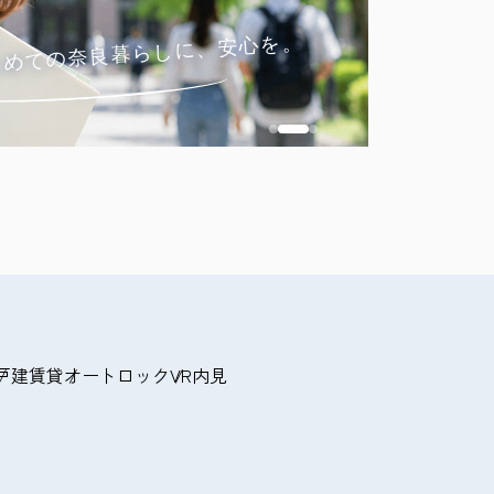
遠方からの
じめての奈良暮らしに、安心を。
オンライン相
問い合
戸建賃貸
オートロック
VR内見