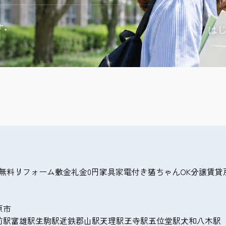
は
す。
無料
リフォーム
敷金礼金0円
家具家電付き
猫ちゃんOK
分譲賃貸
原市
前駅
富雄駅
生駒駅
近鉄郡山駅
天理駅
王寺駅
五位堂駅
大和八木駅