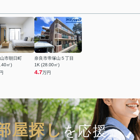
山市朝日町
奈良市帝塚山５丁目
7.40㎡)
1K (28.00㎡)
4.7
円
万円
部屋探し
を応援