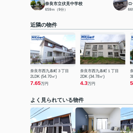
奈良市立伏見中学校
ロ
659ｍ（9分）
6
近隣の物件
奈良市西九条町３丁目
奈良市西九条町１丁目
2LDK (54.70㎡)
2DK (34.78㎡)
3
7.65
4.3
5
万円
万円
よく見られている物件