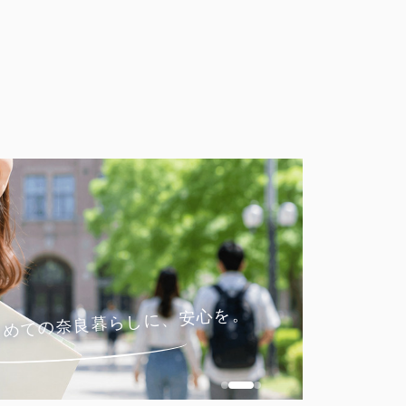
ONLINE
来
遠方からの
じめての奈良暮らしに、安心を。
オンライン相
問い合