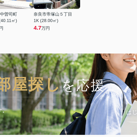
中曽司町
奈良市帝塚山５丁目
(40.11㎡)
1K (28.00㎡)
4.7
円
万円
部屋探し
を応援
は
す。