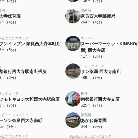
28ｍ（2分）
138ｍ（2分）
育園
郵便局
大寺保育園
奈良西大寺郵便局
49ｍ（4分）
264ｍ（4分）
ンビニエンスストア
スーパー
ブンイレブン 奈良西大寺本町店
スーパーマーケットKINSHO
83ｍ（5分）
商) 西大寺店
417ｍ（6分）
行
ドラッグストア
都銀行西大寺駅南出張所
サン薬局 西大寺南店
48ｍ（6分）
489ｍ（7分）
ラッグストア
銀行
ツモトキヨシ大和西大寺駅前店
南都銀行西大寺支店
90ｍ（7分）
525ｍ（7分）
ンビニエンスストア
保育園
ーソン奈良西大寺南町
あかね保育園
11ｍ（8分）
644ｍ（9分）
ンビニエンスストア
ショッピングセンター