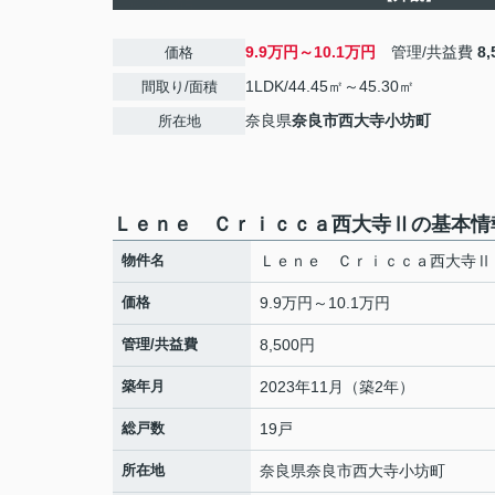
9.9万円～10.1万円
管理/共益費
8
価格
1LDK/44.45㎡～45.30㎡
間取り/面積
奈良県
奈良市
西大寺小坊町
所在地
Ｌｅｎｅ Ｃｒｉｃｃａ西大寺Ⅱの基本情
物件名
Ｌｅｎｅ Ｃｒｉｃｃａ西大寺Ⅱ
価格
9.9万円～10.1万円
管理/共益費
8,500円
築年月
2023年11月（築2年）
総戸数
19戸
所在地
奈良県
奈良市
西大寺小坊町