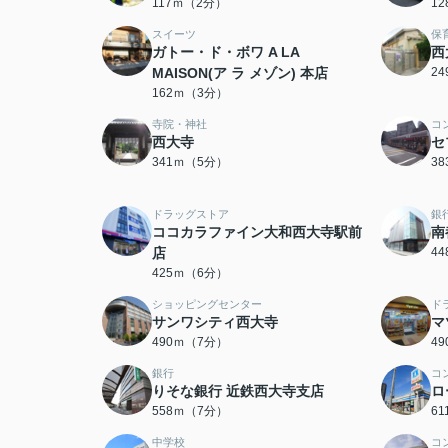
117ｍ（2分）
1
スイーツ
保
ガトー・ド・ボワ A LA
西
MAISON(ア ラ メゾン) 本店
2
162ｍ（3分）
寺院・神社
コ
西大寺
セ
341ｍ（5分）
3
ドラッグストア
銀
ココカラファイン大和西大寺駅前
南
店
4
425ｍ（6分）
ショッピングセンター
ド
サンワシティ西大寺
マ
490ｍ（7分）
4
銀行
コ
りそな銀行 近鉄西大寺支店
ロ
558ｍ（7分）
6
中学校
コ