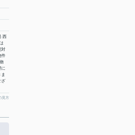
 西
は
犯対
物件
物
望に
きま
ござ
。
の見方
。