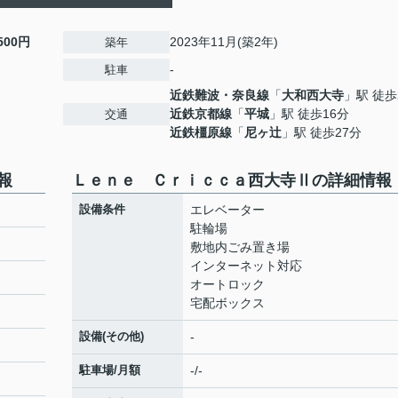
,500円
2023年11月(築2年)
築年
-
駐車
近鉄難波・奈良線
「
大和西大寺
」駅 徒歩
近鉄京都線
「
平城
」駅 徒歩16分
交通
近鉄橿原線
「
尼ヶ辻
」駅 徒歩27分
報
Ｌｅｎｅ Ｃｒｉｃｃａ西大寺Ⅱの詳細情報
設備条件
エレベーター
駐輪場
敷地内ごみ置き場
インターネット対応
オートロック
宅配ボックス
設備(その他)
-
駐車場/月額
-/-