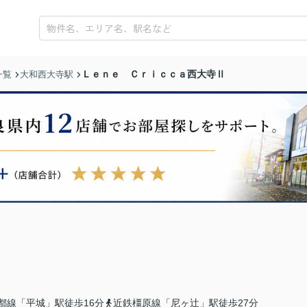
Ｌｅｎｅ Ｃｒｉｃｃａ西大寺Ⅱ
一覧
大和西大寺駅
都線「平城」駅徒歩16分
近鉄橿原線「尼ヶ辻」駅徒歩27分