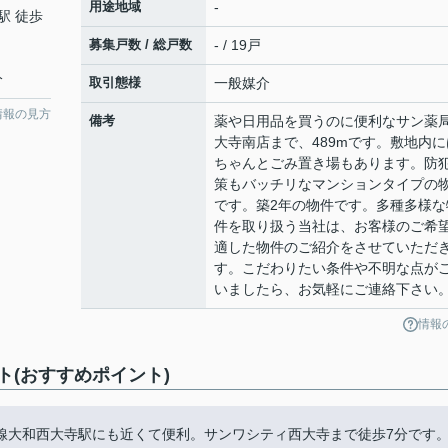
用途地域
-
駅 徒歩
募集戸数 / 総戸数
- / 19戸
分
取引態様
一般媒介
情報の見方
備考
薬や日用品を買うのに便利なサン薬局
大寺南店まで、489mです。敷地内に
ちゃんとごみ置き場もあります。防
策もバッチリなマンションタイプの
です。築2年の物件です。多種多様な
件を取り扱う当社は、お客様のご希
適した物件のご紹介をさせていただ
す。こだわりたい条件や不明な点が
いましたら、お気軽にご連絡下さい
情報
(おすすめポイント)
線大和西大寺駅にも近くて便利。サンワシティ西大寺まで徒歩7分です