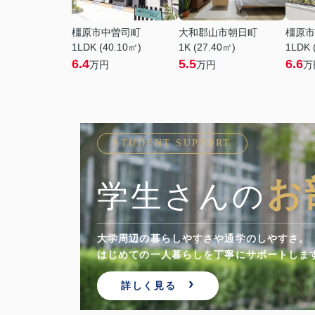
橿原市中曽司町
大和郡山市朝日町
橿原市
1LDK (40.10㎡)
1K (27.40㎡)
1LDK 
6.4
5.5
6.6
万円
万円
万
STUDENT SUPPORT
お
学生さんの
大学周辺の暮らしやすさや通学のしやすさ。
顔を。
はじめての一人暮らしを丁寧にサポートしま
詳しく見る