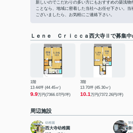
新しいのでこだわりの多い方にもおすすめの築浅物
ことなら、地域に密着した当社へお任せ下さい。当
ございましたら、お気軽にご連絡下さい。
Ｌｅｎｅ Ｃｒｉｃｃａ西大寺Ⅱで募集中
1階
3階
13.44坪 (44.45㎡)
13.70坪 (45.30㎡)
9.9
10.1
万円(7366.07円/坪)
万円(7372.26円/坪)
周辺施設
幼稚園
警
西大寺幼稚園
奈